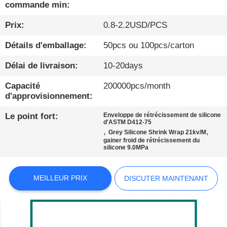
commande min:
À
Prix:
0.8-2.2USD/PCS
PROPOS
Détails d'emballage:
50pcs ou 100pcs/carton
DE
Délai de livraison:
10-20days
NOUS
Capacité
200000pcs/month
d'approvisionnement:
VISITE
Le point fort:
Enveloppe de rétrécissement de silicone
D'USINE
d'ASTM D412-75
,
,
Grey Silicone Shrink Wrap 21kv/M
gainer froid de rétrécissement du
silicone 9.0MPa
CONDITIONS
DE
MEILLEUR PRIX
DISCUTER MAINTENANT
PAIEMENT
CONTACTEZ-