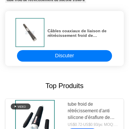
Câbles coaxiaux de liaison de
rétrécissement froid de
tuyauterie en caoutchouc de
silicone pour l'industrie
énergétique 40*406mm
Discuter
Top Produits
tube froid de
rétrécissement d'anti
silicone d'éraflure de
2cm
US$0.72-US$0.93/pc MOQ:1000PCS