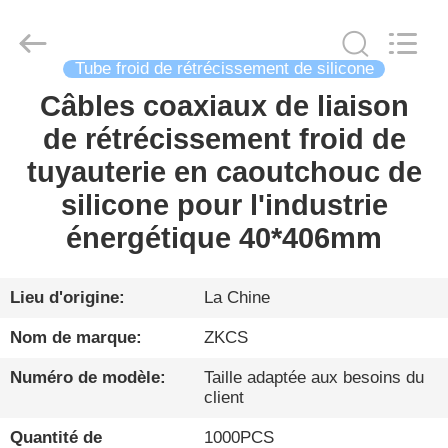
2026
HENGYANG
ZK
INDUSTRIAL
CO.,
LTD.
Tube froid de rétrécissement de silicone
All
Rights
Câbles coaxiaux de liaison
FIL
Reserved.
de rétrécissement froid de
D'ACIER
tuyauterie en caoutchouc de
À
silicone pour l'industrie
FAIBLE
énergétique 40*406mm
TENEUR
EN
CARBONE
Lieu d'origine:
La Chine
Nom de marque:
ZKCS
PRODUITS
Numéro de modèle:
Taille adaptée aux besoins du
client
VIDÉO
Quantité de
1000PCS