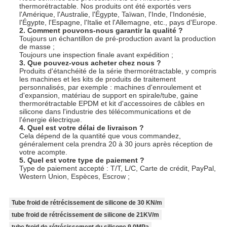
thermorétractable. Nos produits ont été exportés vers
l'Amérique, l'Australie, l'Égypte, Taïwan, l'Inde, l'Indonésie,
l'Égypte, l'Espagne, l'Italie et l'Allemagne, etc., pays d'Europe.
2. Comment pouvons-nous garantir la qualité ?
Toujours un échantillon de pré-production avant la production
de masse ;
Toujours une inspection finale avant expédition ;
3. Que pouvez-vous acheter chez nous ?
Produits d'étanchéité de la série thermorétractable, y compris
les machines et les kits de produits de traitement
personnalisés, par exemple : machines d'enroulement et
d'expansion, matériau de support en spirale/tube, gaine
thermorétractable EPDM et kit d'accessoires de câbles en
silicone dans l'industrie des télécommunications et de
l'énergie électrique.
4. Quel est votre délai de livraison ?
Cela dépend de la quantité que vous commandez,
généralement cela prendra 20 à 30 jours après réception de
votre acompte.
5. Quel est votre type de paiement ?
Type de paiement accepté : T/T, L/C, Carte de crédit, PayPal,
Western Union, Espèces, Escrow ;
Tube froid de rétrécissement de silicone de 30 KN/m
tube froid de rétrécissement de silicone de 21KV/m
tube froid de rétrécissement du silicone 9.0MPa