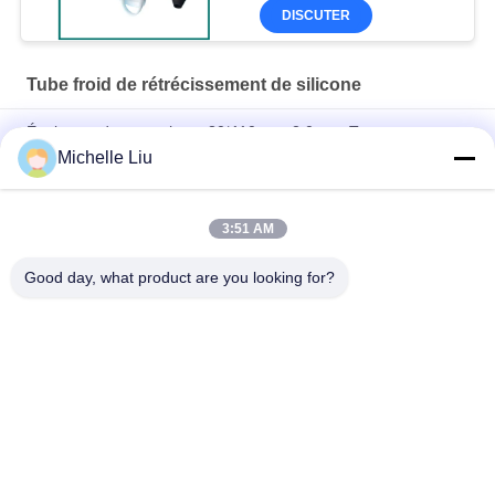
DISCUTER
Tube froid de rétrécissement de silicone
Épaisseur de caoutchouc 30*110 mm 2,0 mm Tuyau
rétrécissant à froid étanche et isolant
Michelle Liu
Ruban auto-amalgamant en silicone ignifuge et étanche
3:51 AM
Tube rétractable à froid en silicone – Expansion 4:1, résistant
aux UV, résistant au démontage
Good day, what product are you looking for?
Catégories populaires
Tous
Tube Froid De 
Tube Froid De 
Rétrécissement
Rétrécissement 
D'EPDM
Tube Froid De 
Accessoires Froids 
Rétrécissement De 
De Câble De 
Silicone
Rétrécissement