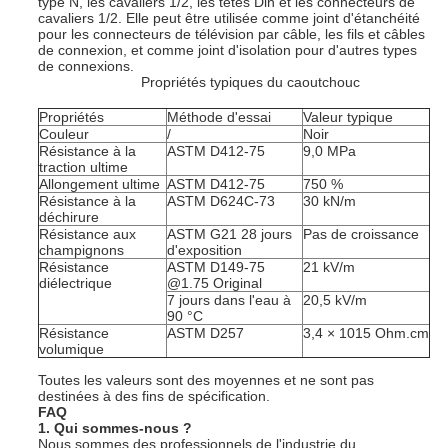
type N, les cavaliers 1/2, les têtes Din et les connecteurs de
cavaliers 1/2. Elle peut être utilisée comme joint d'étanchéité
pour les connecteurs de télévision par câble, les fils et câbles
de connexion, et comme joint d'isolation pour d'autres types
de connexions.
Propriétés typiques du caoutchouc
Propriétés
Méthode d'essai
Valeur typique
Couleur
/
Noir
Résistance à la
ASTM D412-75
9,0 MPa
traction ultime
Allongement ultime
ASTM D412-75
750 %
Résistance à la
ASTM D624C-73
30 kN/m
déchirure
Résistance aux
ASTM G21 28 jours
Pas de croissance
champignons
d'exposition
Résistance
ASTM D149-75
21 kV/m
diélectrique
@1.75 Original
7 jours dans l'eau à
20,5 kV/m
90 °C
Résistance
ASTM D257
3,4 × 1015 Ohm.cm
volumique
Toutes les valeurs sont des moyennes et ne sont pas
destinées à des fins de spécification.
FAQ
1. Qui sommes-nous ?
Nous sommes des professionnels de l'industrie du