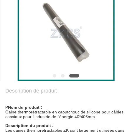
NOUS
NOUVELLES
LES
AFFAIRES
BLOGUER
PLAN
Description de produit
DU
SITE
P
Nom du produit :
Gaine thermorétractable en caoutchouc de silicone pour câbles
coaxiaux pour l'industrie de l'énergie 40*406mm
POLITIQUE
Description du produit :
Les gaines thermorétractables ZK sont largement utilisées dans