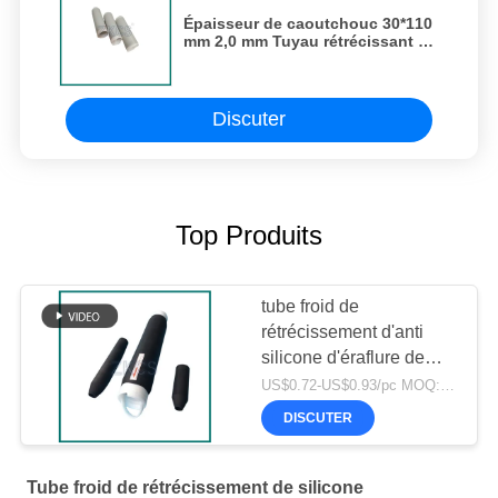
Épaisseur de caoutchouc 30*110
mm 2,0 mm Tuyau rétrécissant à
froid étanche et isolant
Discuter
Top Produits
tube froid de
rétrécissement d'anti
silicone d'éraflure de
2cm
US$0.72-US$0.93/pc MOQ:1000PCS
DISCUTER
Tube froid de rétrécissement de silicone