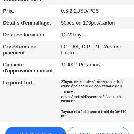
Prix:
0.8-2.2USD/PCS
À
PROPOS
Détails d'emballage:
50pcs ou 100pcs/carton
DE
Délai de livraison:
10-20day
NOUS
Conditions de
LC, D/A, D/P, T/T, Western
paiement:
Union
VISITE
Capacité
100000 PCs/mois
D'USINE
d'approvisionnement:
Le point fort:
2Tuyau de mastic rétrécissant à froid
d'une épaisseur de caoutchouc de 0
CONDITIONS
,
,
0 mm
tubes à refroidissement à l'eau et à
DE
isolation
,
PAIEMENT
Tuyaux rétrécissants à froid de 30*110
mm
CONTACTEZ-