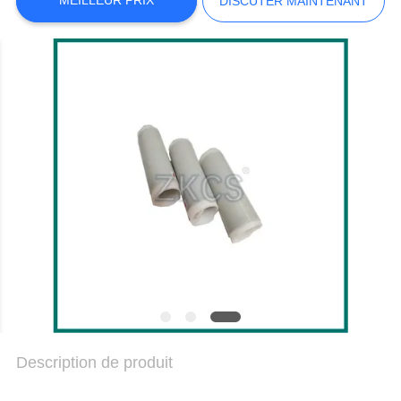
MEILLEUR PRIX
DISCUTER MAINTENANT
NOUS
NOUVELLES
LES
AFFAIRES
BLOGUER
PLAN
DU
SITE
Description de produit
POLITIQUE