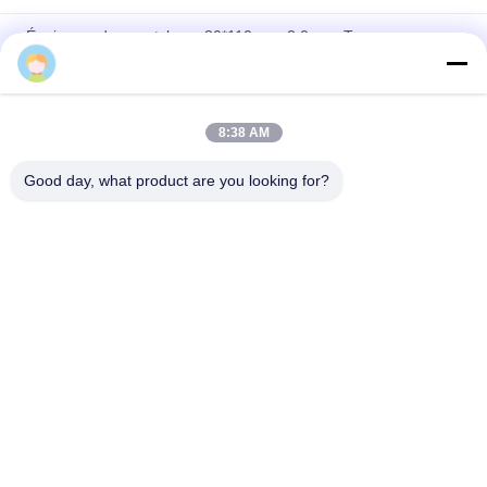
Épaisseur de caoutchouc 30*110 mm 2,0 mm Tuyau
rétrécissant à froid étanche et isolant
Ruban auto-amalgamant en silicone ignifuge et étanche
8:38 AM
Tube rétractable à froid en silicone – Expansion 4:1, résistant
aux UV, résistant au démontage
Good day, what product are you looking for?
Catégories populaires
Tous
Tube Froid De 
Tube Froid De 
Rétrécissement
Rétrécissement 
D'EPDM
Tube Froid De 
Accessoires Froids 
Rétrécissement De 
De Câble De 
Silicone
Rétrécissement
Arrêt Froid De 
Évasion De Câble
Rétrécissement
Machine En 