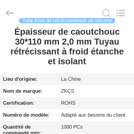
2026
HENGYANG
ZK
INDUSTRIAL
CO.,
LTD.
Tube froid de rétrécissement de silicone
All
Rights
Épaisseur de caoutchouc
FIL
Reserved.
30*110 mm 2,0 mm Tuyau
D'ACIER
rétrécissant à froid étanche
À
et isolant
FAIBLE
TENEUR
EN
Lieu d'origine:
La Chine
CARBONE
Nom de marque:
ZKCS
Certification:
ROHS
PRODUITS
Numéro de modèle:
Adapté aux besoins du client
VIDÉO
Quantité de
1000 PCs
commande min: