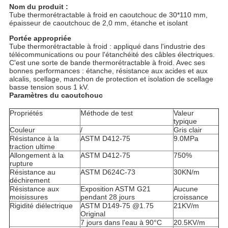
DE
Nom du produit :
Tube thermorétractable à froid en caoutchouc de 30*110 mm,
CONFIDENTIALITÉ
épaisseur de caoutchouc de 2,0 mm, étanche et isolant
Portée appropriée
Tube thermorétractable à froid : appliqué dans l'industrie des
télécommunications ou pour l'étanchéité des câbles électriques.
C'est une sorte de bande thermorétractable à froid. Avec ses
bonnes performances : étanche, résistance aux acides et aux
alcalis, scellage, manchon de protection et isolation de scellage
basse tension sous 1 kV.
Paramètres du caoutchouc
Propriétés
Méthode de test
Valeur
typique
Couleur
/
Gris clair
Résistance à la
ASTM D412-75
9.0MPa
traction ultime
Allongement à la
ASTM D412-75
750%
rupture
Résistance au
ASTM D624C-73
30KN/m
déchirement
Résistance aux
Exposition ASTM G21
Aucune
moisissures
pendant 28 jours
croissance
Rigidité diélectrique
ASTM D149-75 @1.75
21KV/m
Original
7 jours dans l'eau à 90°C
20.5KV/m