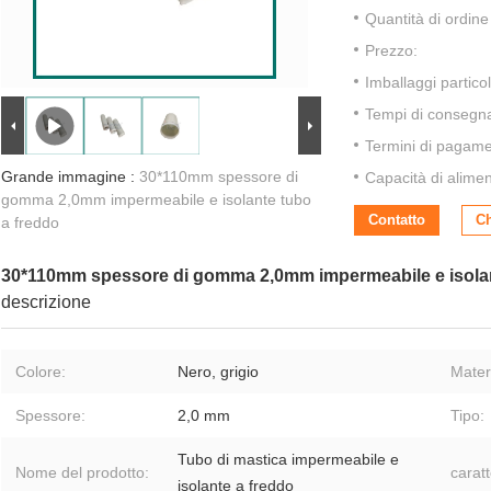
Quantità di ordin
Prezzo:
Imballaggi particol
Tempi di consegn
Termini di pagame
Grande immagine :
30*110mm spessore di
Capacità di alime
gomma 2,0mm impermeabile e isolante tubo
Contatto
Ch
a freddo
30*110mm spessore di gomma 2,0mm impermeabile e isolan
descrizione
Colore:
Nero, grigio
Mater
Spessore:
2,0 mm
Tipo:
Tubo di mastica impermeabile e
Nome del prodotto:
caratt
isolante a freddo