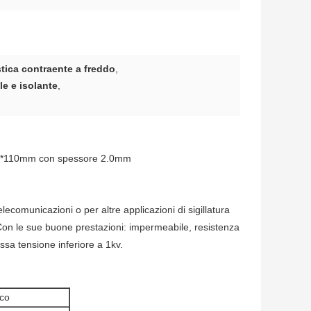
tica contraente a freddo
,
le e isolante
,
 30*110mm con spessore 2.0mm
elecomunicazioni o per altre applicazioni di sigillatura
. Con le sue buone prestazioni: impermeabile, resistenza
bassa tensione inferiore a 1kv.
ico