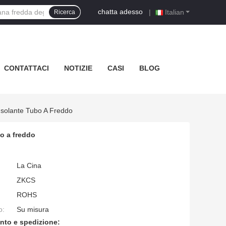
chatta adesso
|
Italian
Ricerca
CONTATTACI
NOTIZIE
CASI
BLOG
olante Tubo A Freddo
o a freddo
La Cina
ZKCS
ROHS
o:
Su misura
nto e spedizione: