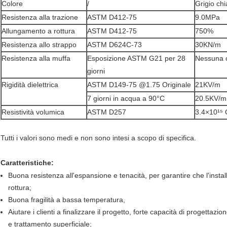
Colore
/
Grigio chi
Resistenza alla trazione
ASTM D412-75
9.0MPa
Allungamento a rottura
ASTM D412-75
750%
Resistenza allo strappo
ASTM D624C-73
30KN/m
Resistenza alla muffa
Esposizione ASTM G21 per 28
Nessuna c
giorni
Rigidità dielettrica
ASTM D149-75 @1.75 Originale
21KV/m
7 giorni in acqua a 90°C
20.5KV/m
Resistività volumica
ASTM D257
3.4×10¹⁵
Tutti i valori sono medi e non sono intesi a scopo di specifica.
Caratteristiche:
Buona resistenza all'espansione e tenacità, per garantire che l'insta
rottura;
Buona fragilità a bassa temperatura,
Aiutare i clienti a finalizzare il progetto, forte capacità di progettazi
e trattamento superficiale;