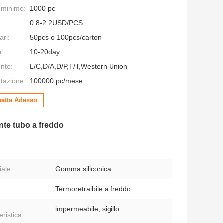
e minimo:
1000 pc
0.8-2.2USD/PCS
ari:
50pcs o 100pcs/carton
a:
10-20day
nto:
L/C,D/A,D/P,T/T,Western Union
ntazione:
100000 pc/mese
atta Adesso
te tubo a freddo
iale:
Gomma siliconica
Termoretraibile a freddo
impermeabile, sigillo
eristica: