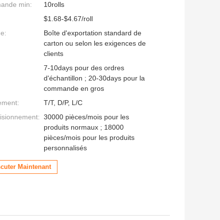
mande min:
10rolls
$1.68-$4.67/roll
ge:
Boîte d'exportation standard de
carton ou selon les exigences de
clients
7-10days pour des ordres
d'échantillon ; 20-30days pour la
commande en gros
ement:
T/T, D/P, L/C
isionnement:
30000 pièces/mois pour les
produits normaux ; 18000
pièces/mois pour les produits
personnalisés
scuter Maintenant