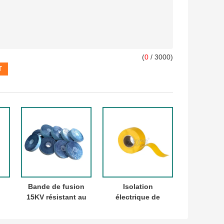
(
0
/ 3000)
Bande de fusion
Isolation
15KV résistant au
électrique de
feu électrique
joint de
de
d'individu
délivrance de