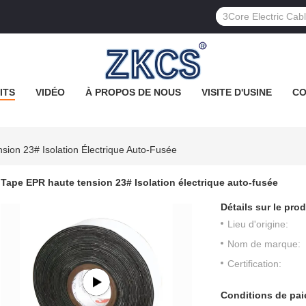
ITS
VIDÉO
À PROPOS DE NOUS
VISITE D'USINE
CO
ion 23# Isolation Électrique Auto-Fusée
Tape EPR haute tension 23# Isolation électrique auto-fusée
Détails sur le prod
Lieu d'origine:
Nom de marque:
Certification:
Conditions de pai