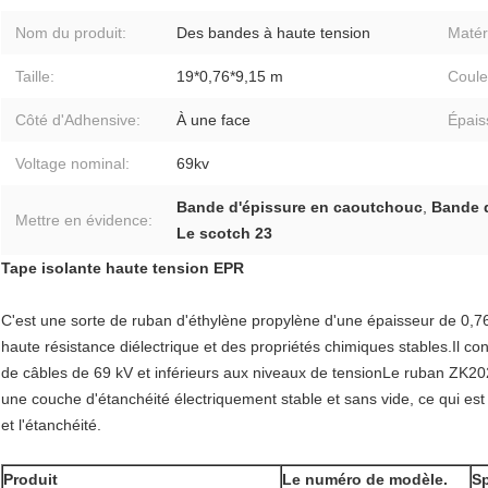
Nom du produit:
Des bandes à haute tension
Matéri
Taille:
19*0,76*9,15 m
Coule
Côté d'Adhensive:
À une face
Épais
Voltage nominal:
69kv
Bande d'épissure en caoutchouc
,
Bande 
Mettre en évidence:
Le scotch 23
Tape isolante haute tension EPR
C'est une sorte de ruban d'éthylène propylène d'une épaisseur de 0,76 
haute résistance diélectrique et des propriétés chimiques stables.Il convi
de câbles de 69 kV et inférieurs aux niveaux de tensionLe ruban ZK2
une couche d'étanchéité électriquement stable et sans vide, ce qui est un
et l'étanchéité.
Produit
Le numéro de modèle.
Sp