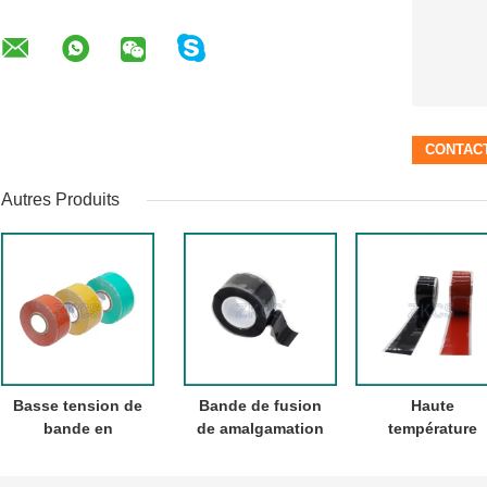
Autres Produits
Basse tension de
Bande de fusion
Haute
bande en
de amalgamation
température
caoutchouc
de
adhésive de
auto-adhésive
imperméabilisation
amalgamation 