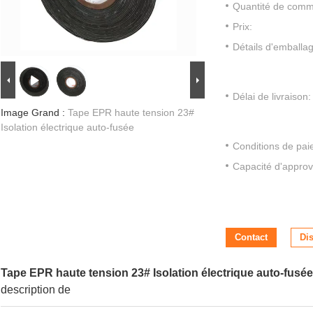
Quantité de com
Prix:
Détails d'emballa
Délai de livraison:
Image Grand :
Tape EPR haute tension 23#
Isolation électrique auto-fusée
Conditions de pai
Capacité d'approv
Contact
Di
Tape EPR haute tension 23# Isolation électrique auto-fusée
description de