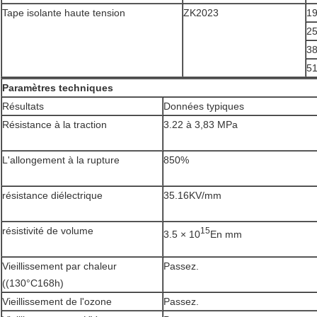
Tape isolante haute tension
ZK2023
19
2
38
51
Paramètres techniques
Résultats
Données typiques
Résistance à la traction
3.22 à 3,83 MPa
L'allongement à la rupture
850%
résistance diélectrique
35.16KV/mm
résistivité de volume
15
3.5 × 10
En mm
Vieillissement par chaleur
Passez.
((130°C168h)
Vieillissement de l'ozone
Passez.