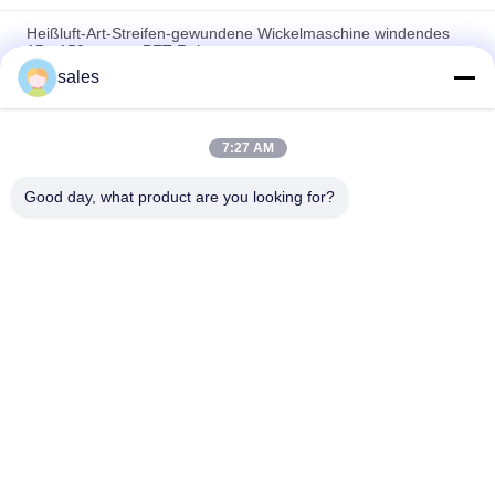
Heißluft-Art-Streifen-gewundene Wickelmaschine windendes
15 - 150mm pp. PET Rohr
sales
PP-Material Kernstreifenmaschine Automatisches Schneiden
für Kunststoffstreifenwickeln
7:27 AM
15 - 150 mm Rohr-Hochluft-Automatische
Kernstreifenwickelmaschine Kunststoff-Spiralwickelmaschine
Good day, what product are you looking for?
Beliebte Kategorien
Alle
Kaltes Psychiaters-
Kaltes Psychiaters-
Rohr
Rohr EPDM
Silikon-Kaltes 
Kalte Psychiaters-
Psychiaters-Rohr
Kabel-Zusätze
Kalte Psychiaters-
Kabelausbruch
Beendigung