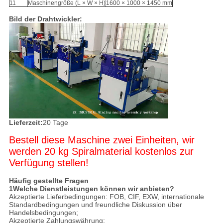
11
Maschinengröße (L × W × H)
1600 × 1000 × 1450 mm
Bild der Drahtwickler:
Lieferzeit:
20 Tage
Bestell diese Maschine zwei Einheiten, wir
werden 20 kg Spiralmaterial kostenlos zur
Verfügung stellen!
Häufig gestellte Fragen
1Welche Dienstleistungen können wir anbieten?
Akzeptierte Lieferbedingungen: FOB, CIF, EXW, internationale
Standardbedingungen und freundliche Diskussion über
Handelsbedingungen;
Akzeptierte Zahlungswährung: