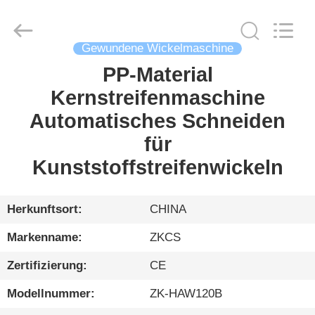
HENGYANG
ZK
INDUSTRIAL
CO.,
LTD.
All
Gewundene Wickelmaschine
Rights
Reserved.
PP-Material
HEIM
Kernstreifenmaschine
PRODUKTE
Automatisches Schneiden
für
VIDEOS
Kunststoffstreifenwickeln
ÜBER
Herkunftsort:
CHINA
UNS
Markenname:
ZKCS
Zertifizierung:
CE
WERKSBESICHTIGUNG
Modellnummer:
ZK-HAW120B