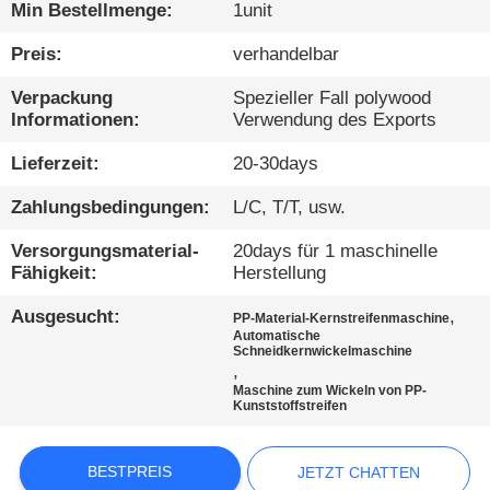
QUALITÄTSKONTROLLE
Min Bestellmenge:
1unit
Preis:
verhandelbar
KONTAKTIEREN
Verpackung
Spezieller Fall polywood
SIE
Informationen:
Verwendung des Exports
UNS
Lieferzeit:
20-30days
Zahlungsbedingungen:
L/C, T/T, usw.
NEUIGKEITEN
Versorgungsmaterial-
20days für 1 maschinelle
Fähigkeit:
Herstellung
FÄLLE
Ausgesucht:
,
PP-Material-Kernstreifenmaschine
Automatische
BLOG
Schneidkernwickelmaschine
,
Maschine zum Wickeln von PP-
Kunststoffstreifen
SITEMAP
BESTPREIS
JETZT CHATTEN