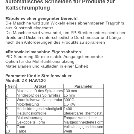
automatisches Schneiden für Produkte zur
Kaltschrumpfung
■Spulenwickler geeigneter Bereich:
Die Maschine wird zum Wickeln eines abnehmbaren Tragrohrs
aus Kunststoff eingesetzt.
Die Maschine wird verwendet, um PP-Streifen unterschiedlicher
Breite und Dicke in unterschiedliche Durchmesser und Länge
nach den Anforderungen des Produkts zu spiralieren
■Rohrwickelmaschine Eigenschaften:
PID-Steuerung für eine stabile Ausgangstemperatur
Option für die Mehrfunktionsnutzung
Materialladen und -aufladen in einer Einheit
Parameter für die Streifenwickler
Modell: ZK-HAW120
- Nein.
Artikel
Parameter
1
Maximale ID des Spiralrohrs
130 mm
2
Mindest-ID des Spiralrohrs
15 mm
3
Warmluftschweißtemperatur
300°C
4
Motorleistung
1.5 KW
5
Höchstdrehgeschwindigkeit
1400
6
Heizungskontrolle
Steuerbarer Thermostat
7
Motorsteuerung
Frequenzumrechner
8
Gekoppelte Form
Maßgeschneiderte Form
9
Zaun
Vollständig geschlossen
10
Farbe
Weiß