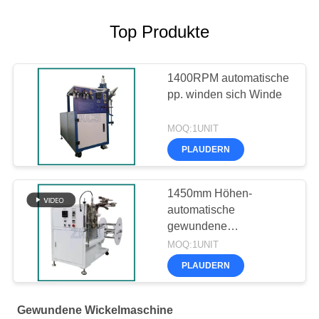
Top Produkte
1400RPM automatische
pp. winden sich Winde
MOQ:1UNIT
PLAUDERN
1450mm Höhen-
automatische
gewundene
Wickelmaschine
MOQ:1UNIT
PLAUDERN
Gewundene Wickelmaschine