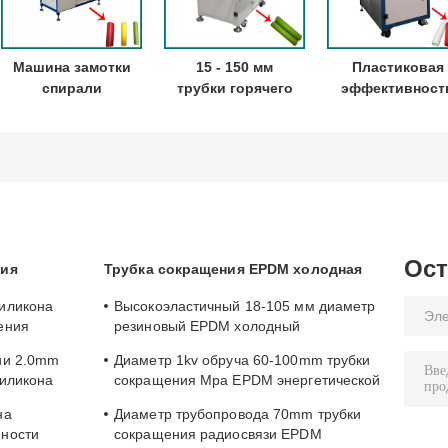
Машина замотки
15 - 150 мм
Пластиковая
спирали
трубки горячего
эффективност
прокладки стиля
воздуха
продукции
горячего
Автоматическое
машины замот
воздуха
ядро ленты
спирали трубк
закручивая в
обмотки
высокая для
спираль трубка
машины
холодных
PE 15 до 150mm
пластиковой
продуктов
PP
спиральной
сокращения
обмотки
Ост
ния
Трубка сокращения EPDM холодная
машины
иликона
Высокоэластичный 18-105 мм диаметр
ения
резиновый EPDM холодный
нности
сокращающий трубку в 43 твердость
ии 2.0mm
Диаметр 1kv обруча 60-100mm трубки
силикона
сокращения Mpa EPDM энергетической
ческая
промышленности 8 холодный
на
Диаметр трубопровода 70mm трубки
нности
сокращения радиосвязи EPDM