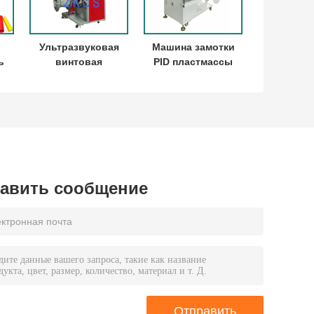
Ультразвуковая
Машина замотки
ь
винтовая
PID пластмассы
машина
PE PP
ки
Автоматическое
спиральная
и
управление
контролирует
подсчётом ИИ
CE Certficate для
тревога
рынка Европы
авить сообщение