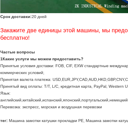
Срок доставки:
20 дней
Закажите две единицы этой машины, мы предо
бесплатно!
Частые вопросы
1Какие услуги мы можем предоставить?
Принятые условия доставки: FOB, CIF, EXW стандартные междуна
коммерческих условий;
Принятая валюта платежа: USD,EUR,JPY,CAD,AUD,HKD,GBP,CNY,C
Принятый вид оплаты: T/T, L/C, кредитная карта, PayPal, Western 
Язык:
английский,китайский,испанский,японский,португальский,немецкий
Перевозка: экспресс, морская и воздушная перевозки
тег:
Машина замотки катушки прокладки PE
,
Машина замотки кату