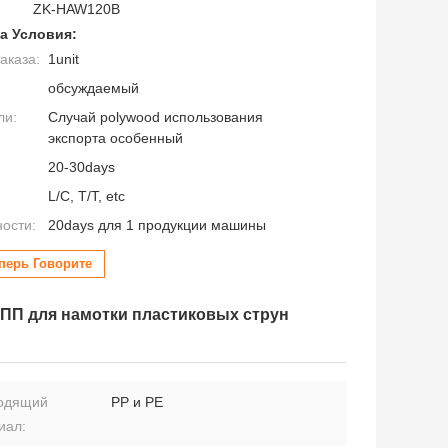
ZK-HAW120B
а Условия:
аказа:
1unit
обсуждаемый
ли:
Случай polywood использования
экспорта особенный
20-30days
L/C, T/T, etc
ности:
20days для 1 продукции машины
перь Говорите
 ПП для намотки пластиковых струн
одящий
PP и PE
иал: