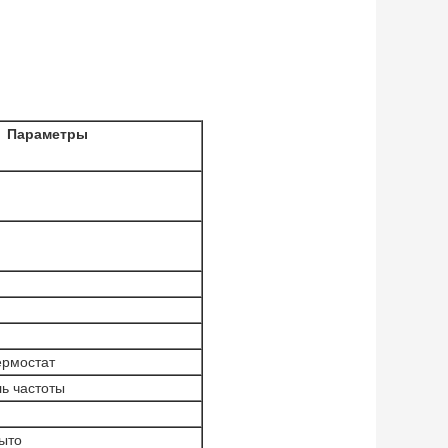
Параметры
ермостат
ь частоты
ыто