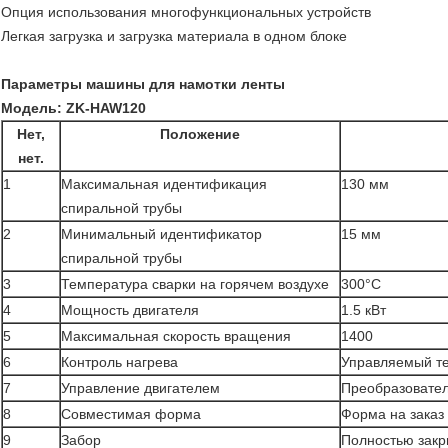
Опция использования многофункциональных устройств
Легкая загрузка и загрузка материала в одном блоке
Параметры машины для намотки ленты
Модель: ZK-HAW120
Нет,
Положение
нет.
1
Максимальная идентификация
130 мм
спиральной трубы
2
Минимальный идентификатор
15 мм
спиральной трубы
3
Температура сварки на горячем воздухе
300°С
4
Мощность двигателя
1.5 кВт
5
Максимальная скорость вращения
1400
6
Контроль нагрева
Управляемый т
7
Управление двигателем
Преобразовател
8
Совместимая форма
Форма на заказ
9
Забор
Полностью закр