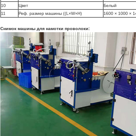
10
Цвет
Белый
11
Реф. размер машины ((L×W×H)
1600 × 1000 × 
Снимок машины для намотки проволоки: