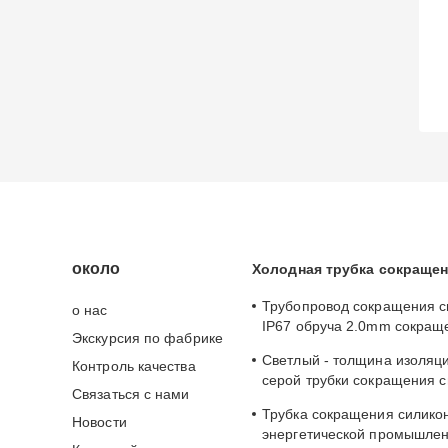
около
Холодная трубка сокраще
Трубопровод сокращения с
о нас
IP67 обруча 2.0mm сокращ
Экскурсия по фабрике
энергетической промышле
Светлый - толщина изоляц
Контроль качества
холодный
серой трубки сокращения 
Связаться с нами
холодной хорошая механи
Трубка сокращения силико
Новости
энергетической промышле