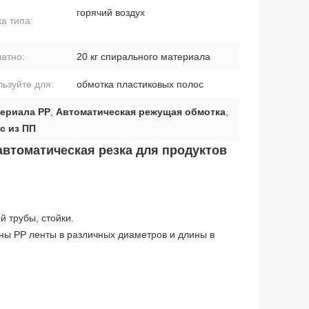
горячий воздух
а типа:
атно:
20 кг спирального материала
ьзуйте для:
обмотка пластиковых полос
териала PP
,
Автоматическая режущая обмотка
,
с из ПП
автоматическая резка для продуктов
 трубы, стойки.
ы PP ленты в различных диаметров и длины в