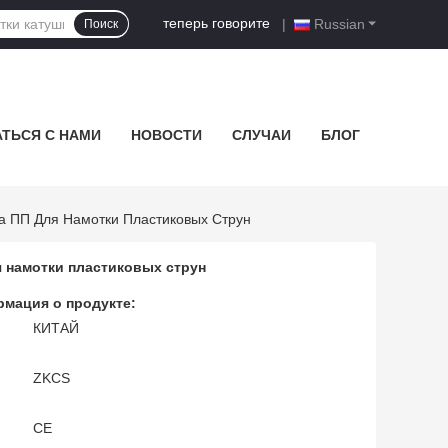
теперь говорите
|
Russian
Поиск
ТЬСЯ С НАМИ
НОВОСТИ
СЛУЧАИ
БЛОГ
а ПП Для Намотки Пластиковых Струн
я намотки пластиковых струн
мация о продукте:
КИТАЙ
ZKCS
CE