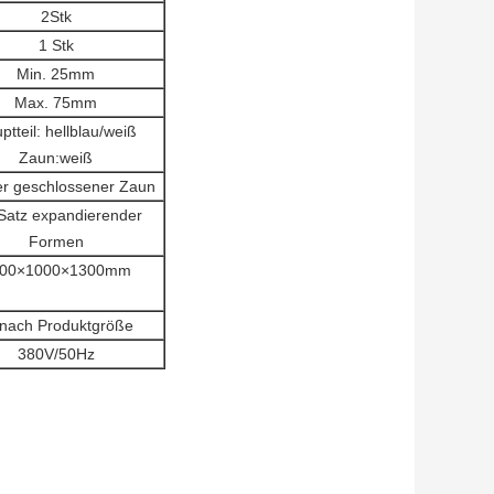
2Stk
1 Stk
Min. 25mm
Max. 75mm
ptteil: hellblau/weiß
Zaun:weiß
er geschlossener Zaun
Satz expandierender
Formen
00×1000×1300mm
 nach Produktgröße
380V/50Hz