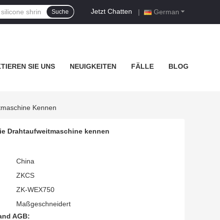
Jetzt Chatten
|
German
Suche
TIEREN SIE UNS
NEUIGKEITEN
FÄLLE
BLOG
itmaschine Kennen
ie Drahtaufweitmaschine kennen
China
ZKCS
ZK-WEX750
Maßgeschneidert
and AGB: