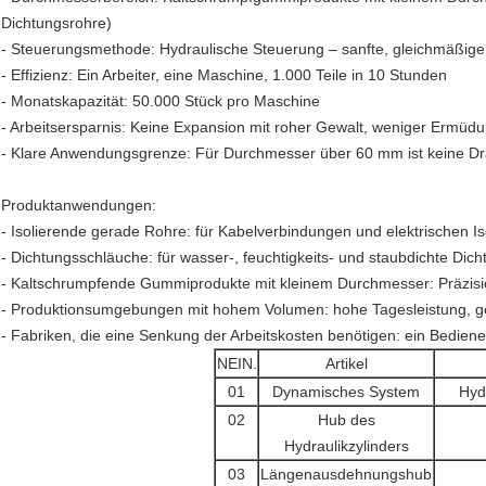
Dichtungsrohre)
- Steuerungsmethode: Hydraulische Steuerung – sanfte, gleichmäßige 
- Effizienz: Ein Arbeiter, eine Maschine, 1.000 Teile in 10 Stunden
- Monatskapazität: 50.000 Stück pro Maschine
- Arbeitsersparnis: Keine Expansion mit roher Gewalt, weniger Ermüd
- Klare Anwendungsgrenze: Für Durchmesser über 60 mm ist keine Dra
Produktanwendungen:
- Isolierende gerade Rohre: für Kabelverbindungen und elektrischen Is
- Dichtungsschläuche: für wasser-, feuchtigkeits- und staubdichte D
- Kaltschrumpfende Gummiprodukte mit kleinem Durchmesser: Präzis
- Produktionsumgebungen mit hohem Volumen: hohe Tagesleistung, ge
- Fabriken, die eine Senkung der Arbeitskosten benötigen: ein Bediener
NEIN.
Artikel
01
Dynamisches System
Hyd
02
Hub des
Hydraulikzylinders
03
Längenausdehnungshub