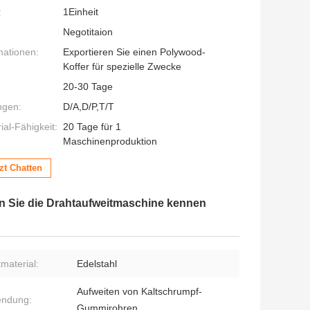
:
1Einheit
Negotitaion
mationen:
Exportieren Sie einen Polywood-
Koffer für spezielle Zwecke
20-30 Tage
ngen:
D/A,D/P,T/T
al-Fähigkeit:
20 Tage für 1
Maschinenproduktion
zt Chatten
 Sie die Drahtaufweitmaschine kennen
material:
Edelstahl
Aufweiten von Kaltschrumpf-
endung:
Gummirohren