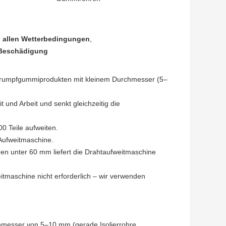
i allen Wetterbedingungen
,
 Beschädigung
tschrumpfgummiprodukten mit kleinem Durchmesser (5–
 und Arbeit und senkt gleichzeitig die
00 Teile aufweiten.
-Aufweitmaschine.
en unter 60 mm liefert die Drahtaufweitmaschine
tmaschine nicht erforderlich – wir verwenden
messer von 5–10 mm (gerade Isolierrohre,