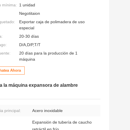
n mínima:
1 unidad
Negotitaion
quetado:
Exportar caja de polimadera de uso
especial
a:
20-30 días
ago:
D/A,D/P,T/T
uente:
20 días para la producción de 1
máquina
hatea Ahora
zca la máquina expansora de alambre
a principal:
Acero inoxidable
Expansión de tubería de caucho
retráctil en frío