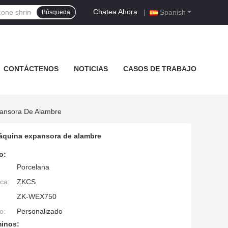
Chatea Ahora
|
Spanish
Búsqueda
CONTÁCTENOS
NOTICIAS
CASOS DE TRABAJO
pansora De Alambre
 máquina expansora de alambre
o:
Porcelana
ca:
ZKCS
ZK-WEX750
o:
Personalizado
minos: