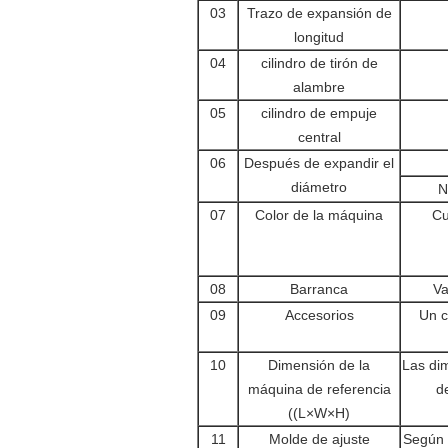
03
Trazo de expansión de
longitud
04
cilindro de tirón de
alambre
05
cilindro de empuje
central
06
Después de expandir el
diámetro
N
07
Color de la máquina
Cu
08
Barranca
Va
09
Accesorios
Un c
10
Dimensión de la
Las di
máquina de referencia
d
((L×W×H)
11
Molde de ajuste
Según 