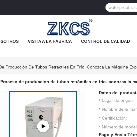
OSOTROS
VISITA A LA FÁBRICA
CONTROL DE CALIDAD
De Producción De Tubos Retráctiles En Frío: Conozca La Máquina Ex
Proceso de producción de tubos retráctiles en frío: conozca la
Datos del product
Lugar de origen:
Nombre de la mar
Certificación:
Número de model
Pago y Envío Tér