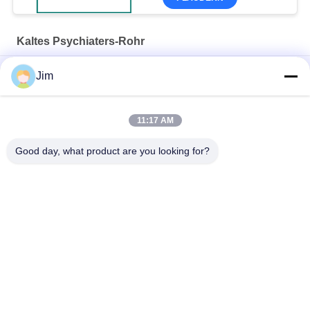
Kaltes Psychiaters-Rohr
Leistungsstarke Kaltschrumpfanschlüsse für die Energietechnik
Jim
UV-beständig, ozonbeständig, 4-fache Ausdehnung – Silikon-
Kaltschrumpfschlauch
11:17 AM
Silikon-Kaltschrumpfrohre zum Versiegeln von Stromkabeln
Good day, what product are you looking for?
Beliebte Kategorien
Alle
Kaltes Psychiaters-
Kaltes Psychiaters-
Rohr
Rohr EPDM
Silikon-Kaltes 
Kalte Psychiaters-
Psychiaters-Rohr
Kabel-Zusätze
Kalte Psychiaters-
Kabelausbruch