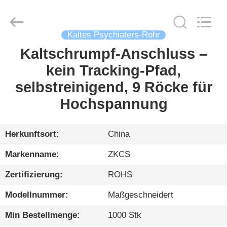
HENGYANG
ZK
INDUSTRIAL
CO.,
LTD.
All
Kaltes Psychiaters-Rohr
Rights
Reserved.
Kaltschrumpf-Anschluss –
HEIM
kein Tracking-Pfad,
PRODUKTE
selbstreinigend, 9 Röcke für
Hochspannung
VIDEOS
Herkunftsort:
China
ÜBER
Markenname:
ZKCS
UNS
Zertifizierung:
ROHS
WERKSBESICHTIGUNG
Modellnummer:
Maßgeschneidert
Min Bestellmenge:
1000 Stk