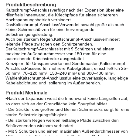
Produktbeschreibung
Kaltschrumpf-Anschluss
verfügt nach der Expansion über eine
rillenfreie Innenwand, die Kriechpfade für einen sichereren
Hochspannungsbetrieb verhindert.
Das
Kaltschrumpf-Anschluss
Verwendet sowohl große als auch
kleine Schirmschürzen für eine hervorragende
Selbstreinigungsleistung.
Auch bei starkem Regen,
Kaltschrumpf-Anschluss
verhindert
leitende Pfade zwischen den Schürzenenden.
Der
Kaltschrumpf-Anschluss
ist mit 9 Schürzen und einem
maximalen Außendurchmesser von 150 mm für eine
ausreichende Kriechstrecke ausgestattet.
Konzipiert für Umspannwerke und Sendemasten,
Kaltschrumpf-
Anschluss
Passend für mehrere Kabelgrößen, einschließlich 25–
50 mm², 70–120 mm², 150–240 mm² und 300–400 mm².
Wählen
Kaltschrumpf-Anschluss
für eine zuverlässige, langlebige
Kabelabdichtung und Isolierung im Außenbereich.
Produkt
Merkmale
-
Nach der Expansion weist die Innenwand keine Längsrillen auf,
so dass sich an der Grenzfläche kein Spurpfad bildet.
- Die Struktur des großen und kleinen Schirmrocks sorgt für eine
starke Selbstreinigungsfähigkeit.
- Bei starkem Regen werden leitfähige Pfade zwischen den
Schürzenenden wirksam verhindert.
- Mit 9 Schürzen und einem maximalen Außendurchmesser von