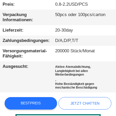
QUALITÄTSKONTROLLE
Preis:
0.8-2.2USD/PCS
Verpackung
50pcs oder 100pcs/carton
KONTAKTIEREN
Informationen:
SIE
Lieferzeit:
20-30day
UNS
Zahlungsbedingungen:
D/A,D/P,T/T
NEUIGKEITEN
Versorgungsmaterial-
200000 Stück/Monat
Fähigkeit:
FÄLLE
Ausgesucht:
,
Aktive Atemabdichtung
Langlebigkeit bei allen
Wetterbedingungen
,
BLOG
Hohe Beständigkeit gegen
mechanische Beschädigung
SITEMAP
BESTPREIS
JETZT CHATTEN