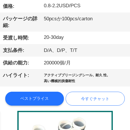
0.8-2.2USD/PCS
価格:
た
ち
パッケージの詳
50pcsか100pcs/carton
細:
に
20-30day
受渡し時間:
つ
支払条件:
D/A、D/P、T/T
い
供給の能力:
200000個/月
て
,
,
ハイライト:
アクティブブリージングシール
耐久 性
高い機械的損傷耐性
工
場
ベストプライス
今すぐチャット
見
学