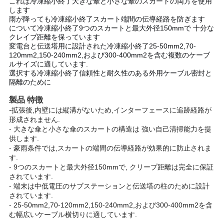
これは
冷凍縮小終了
大きな傘と小さな傘のスカートの両方を使用
します
雨が降っても
冷凍縮小終了
スカート端間の伝導経路を防ぎます
ニ
について
冷凍縮小終了
9つのスカートと最大外径150mmで 十分な
クレイプ距離を保っています
ュ
変電台と伝送塔用に設計された
冷凍縮小終了
25-50mm2,70-
120mm2,150-240mm2,および300-400mm2を含む複数のケーブ
ー
ルサイズに適しています.
選択する
冷凍縮小終了
信頼性と耐久性のある外用ケーブル密封と
隔離のために
ス
製品
特徴
-
拡張後,内壁には縦溝がないため,インターフェースに追跡経路が
事
形成されません.
- 大きな傘と小さな傘のスカートの構造は 強い自己清掃能力を提
件
供します.
- 豪雨条件では,スカートの端間の伝導経路が効果的に防止されま
す.
- 9つのスカートと最大外径150mmで, クリープ距離は完全に保証
ブ
されています.
- 端末は中低電圧のサブステーションと伝送塔の柱のために設計
ロ
されています.
- 25-50mm2,70-120mm2,150-240mm2,および300-400mm2を含
グ
む幅広いケーブル横切りに適しています.