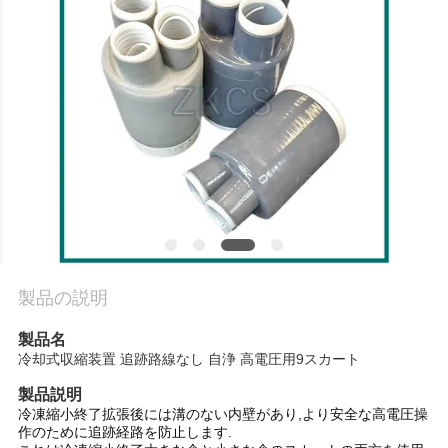
品
質
管
理
お
問
製品の説明
い
製品名
合
冷却式収縮装置 追跡路線なし 自浄 高電圧用9スカート
わ
製品説明
冷凍縮小終了
拡張後には溝のない内壁があり,より安全な高電圧操
せ
作のために追跡経路を防止します.