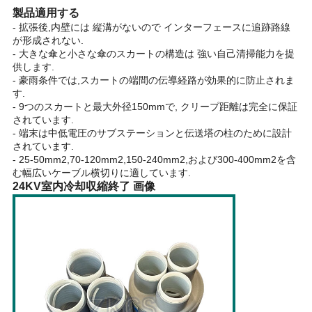
製品
適用する
- 拡張後,内壁には 縦溝がないので インターフェースに追跡路線
地
が形成されない.
- 大きな傘と小さな傘のスカートの構造は 強い自己清掃能力を提
図
供します.
- 豪雨条件では,スカートの端間の伝導経路が効果的に防止されま
す.
- 9つのスカートと最大外径150mmで, クリープ距離は完全に保証
プ
されています.
- 端末は中低電圧のサブステーションと伝送塔の柱のために設計
ラ
されています.
- 25-50mm2,70-120mm2,150-240mm2,および300-400mm2を含
イ
む幅広いケーブル横切りに適しています.
24KV室内冷却収縮終了 画像
バ
シ
ー
ポ
リ