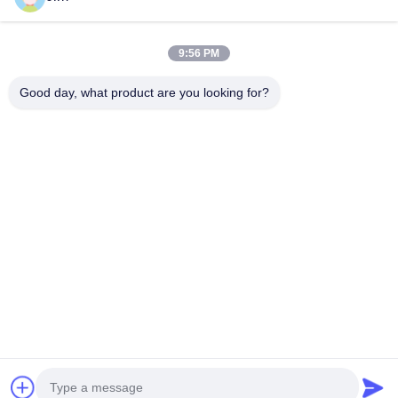
耐紫外線性、耐オゾン性、4 倍拡張 - シリコーン常温収縮チュ
ーブ
9:56 PM
電源ケーブル密封用シリコン冷縮管
Good day, what product are you looking for?
人気カテゴリ
すべて
EPDMの冷たい収縮
冷たい収縮の管
の管
シリコーンの冷たい
冷たい収縮ケーブル
収縮の管
の付属品
ケーブルのブレイク
冷たい収縮の終了
アウト
保護袖
拡大機械
今すぐチャット