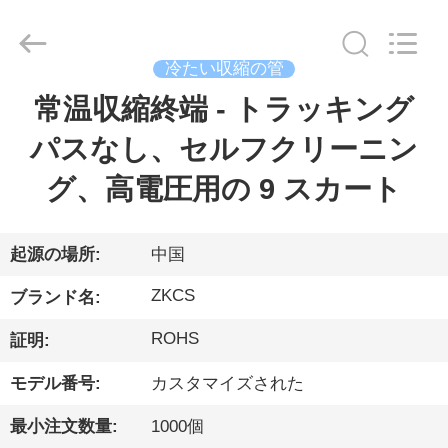
ー.
Copyright
©
2021
-
冷たい収縮の管
2026
HENGYANG
ZK
常温収縮終端 - トラッキング
家
INDUSTRIAL
CO.,
LTD.
パスなし、セルフクリーニン
All
Rights
製
Reserved.
グ、高電圧用の 9 スカート
品
起源の場所:
中国
ビ
ZKCS
ブランド名:
デ
ROHS
証明:
オ
モデル番号:
カスタマイズされた
最小注文数量:
1000個
私