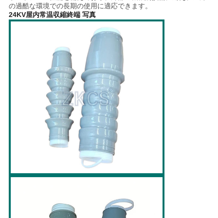
の過酷な環境での長期の使用に適応できます。
24KV屋内常温収縮終端 写真
地
図
プ
ラ
イ
バ
シ
ー
ポ
リ