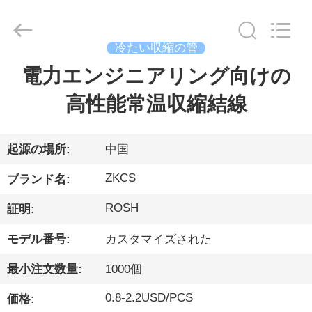
ー.
Copyright
©
2021
-
冷たい収縮の管
2026
HENGYANG
ZK
電力エンジニアリング向けの
家
INDUSTRIAL
CO.,
LTD.
高性能常温収縮結線
All
Rights
製
Reserved.
品
起源の場所:
中国
ZKCS
ブランド名:
ビ
ROSH
証明:
デ
モデル番号:
カスタマイズされた
オ
最小注文数量:
1000個
0.8-2.2USD/PCS
価格:
私