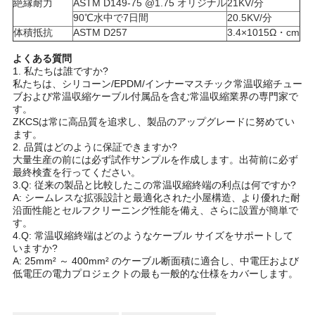
絶縁耐力
ASTM D149-75 @1.75 オリジナル
21KV/分
90℃水中で7日間
20.5KV/分
体積抵抗
ASTM D257
3.4×1015Ω・cm
よくある質問
1. 私たちは誰ですか?
私たちは、シリコーン/EPDM/インナーマスチック常温収縮チュー
ブおよび常温収縮ケーブル付属品を含む常温収縮業界の専門家で
す。
ZKCSは常に高品質を追求し、製品のアップグレードに努めてい
ます。
2. 品質はどのように保証できますか?
大量生産の前には必ず試作サンプルを作成します。
出荷前に必ず
最終検査を行ってください。
3.Q: 従来の製品と比較したこの常温収縮終端の利点は何ですか?
A: シームレスな拡張設計と最適化された小屋構造、より優れた耐
沿面性能とセルフクリーニング性能を備え、さらに設置が簡単で
す。
4.Q: 常温収縮終端はどのようなケーブル サイズをサポートして
いますか?
A: 25mm² ～ 400mm² のケーブル断面積に適合し、中電圧および
低電圧の電力プロジェクトの最も一般的な仕様をカバーします。