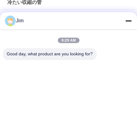
冷たい収縮の管
電力エンジニアリング向けの高性能常温収縮結線
Jim
耐紫外線性、耐オゾン性、4 倍拡張 - シリコーン常温収縮チュ
ーブ
9:29 AM
電源ケーブル密封用シリコン冷縮管
Good day, what product are you looking for?
人気カテゴリ
すべて
EPDMの冷たい収縮
冷たい収縮の管
の管
シリコーンの冷たい
冷たい収縮ケーブル
収縮の管
の付属品
ケーブルのブレイク
冷たい収縮の終了
アウト