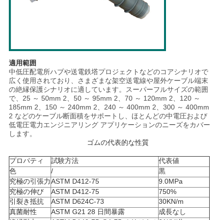
適用範囲
中低圧配電所ハブや送電鉄塔プロジェクトなどのコアシナリオで
広く使用されており、さまざまな架空送電線や屋外ケーブル端末
の絶縁保護シナリオに適しています。スーパーフルサイズの範囲
で、25 ～ 50mm 2、50 ～ 95mm 2、70 ～ 120mm 2、120 ～
185mm 2、150 ～ 240mm 2、240 ～ 400mm 2、300 ～ 400mm
2 などのケーブル断面積をサポートし、ほとんどの中電圧および
低電圧電力エンジニアリング アプリケーションのニーズをカバー
します。
ゴムの代表的な性質
プロパティ
試験方法
代表値
色
/
黒
究極の引張力
ASTM D412-75
9.0MPa
究極の伸び
ASTM D412-75
750%
引裂き抵抗
ASTM D624C-73
30KN/m
真菌耐性
ASTM G21 28 日間暴露
成長なし