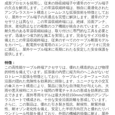
成形プロセスを採用し、従来の熱収縮端子や通常のケーブル端子
の欠点を解消します。この常温収縮終端は、独自に最適化された
ニ
アンブレラスカート構造とシームレスな拡張技術を特徴としてお
り、屋外ケーブル端子の共通点を完璧に解決します。通常のアク
セサリとは異なり、この常温収縮終端には、絶縁、沿面アンチ、
ュ
防水、老化防止などの複数のコア機能が統合されています。この
耐久性のある常温収縮結線は、取り付けに専門的な工具を必要と
ー
せず、迅速かつ省力的な施工を実現します。完全なサイズ仕様を
備えたこの常温収縮終端は、従来のすべてのケーブル断面モデル
ス
をカバーし、配電所や送電塔のエンジニアリング シナリオに完全
に適応し、屋外ケーブル端末に長期にわたる安定した安全保護を
提供します。
事
特徴：
この高性能ケーブル終端アクセサリは、優れた構造的および物理
件
的特性を備えています。拡張後の内壁に縦方向のへこみがないゼ
ロトレース拡張を特徴としており、ケーブルインターフェースの
沿面の隠れた危険性を効果的に排除します。ユニークな大小交互
の傘スカート構造により、製品に強力な自浄能力が与えられ、大
ブ
雨や悪天候時にスカート端間の導電チャネルの形成を効果的に防
止できます。屋外専用モデルは最大外径150mmの9枚のアンブレ
ロ
ラスカートで構成され、十分な安全沿面距離を形成しています。
さらに、この製品は、優れた引き裂き抵抗、耐候性、耐紫外線
性、耐オゾン老化性を備え、安定した半径方向圧力と優れたリバ
グ
ウンドシール性能を備えており、外部の機械的損傷に耐え、屋外