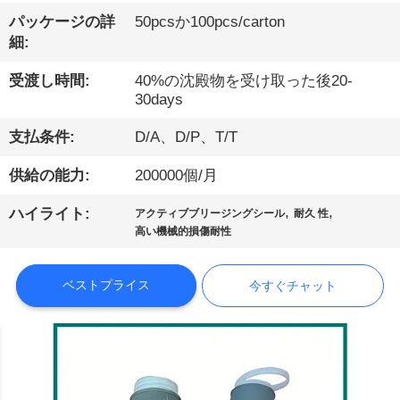
た
パッケージの詳
50pcsか100pcs/carton
細:
ち
受渡し時間:
40%の沈殿物を受け取った後20-
に
30days
つ
支払条件:
D/A、D/P、T/T
い
供給の能力:
200000個/月
て
,
,
ハイライト:
アクティブブリージングシール
耐久 性
高い機械的損傷耐性
工
ベストプライス
今すぐチャット
場
見
学