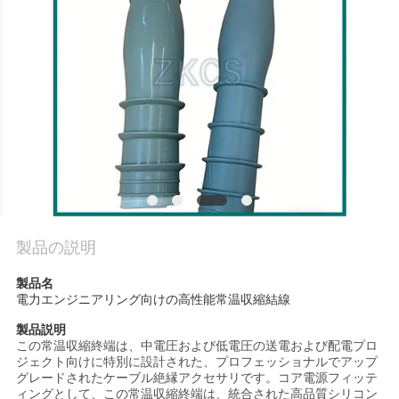
品
質
管
理
お
問
製品の説明
い
製品名
電力エンジニアリング向けの高性能常温収縮結線
合
製品説明
わ
この常温収縮終端は、中電圧および低電圧の送電および配電プロ
ジェクト向けに特別に設計された、プロフェッショナルでアップ
せ
グレードされたケーブル絶縁アクセサリです。コア電源フィッテ
ィングとして、この常温収縮終端は、統合された高品質シリコン