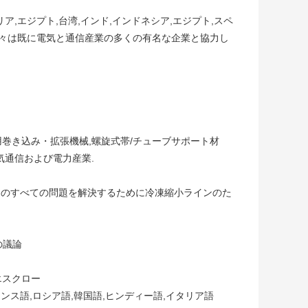
ア,エジプト,台湾,インド,インドネシア,エジプト,スペ
,我々は既に電気と通信産業の多くの有名な企業と協力し
用巻き込み・拡張機械,螺旋式帯/チューブサポート材
気通信および電力産業.
たのすべての問題を解決するために冷凍縮小ラインのた
の議論
,エスクロー
ランス語,ロシア語,韓国語,ヒンディー語,イタリア語