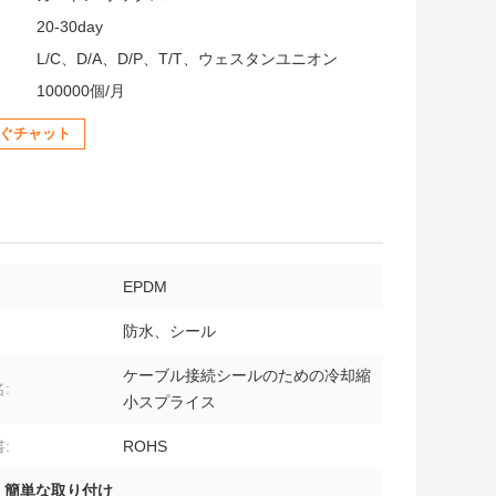
20-30day
L/C、D/A、D/P、T/T、ウェスタンユニオン
100000個/月
ぐチャット
EPDM
防水、シール
ケーブル接続シールのための冷却縮
:
小スプライス
:
ROHS
,
簡単な取り付け