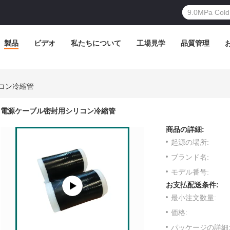
製品
ビデオ
私たちについて
工場見学
品質管理
コン冷縮管
電源ケーブル密封用シリコン冷縮管
商品の詳細:
起源の場所:
ブランド名:
モデル番号:
お支払配送条件:
最小注文数量:
価格:
パッケージの詳細