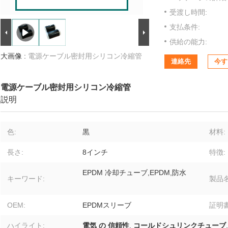
受渡し時間:
支払条件:
供給の能力:
大画像 :
電源ケーブル密封用シリコン冷縮管
連絡先
今す
電源ケーブル密封用シリコン冷縮管
説明
色:
黒
材料:
長さ:
8インチ
特徴:
EPDM 冷却チューブ,EPDM,防水
キーワード:
製品名
OEM:
EPDMスリーブ
証明書
ハイライト:
電気 の 信頼性
,
コールドシュリンクチューブ