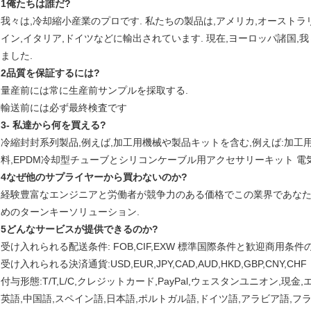
1俺たちは誰だ?
我々は,冷却縮小産業のプロです. 私たちの製品は,アメリカ,オーストラリ
イン,イタリア,ドイツなどに輸出されています. 現在,ヨーロッパ諸国
ました.
2品質を保証するには?
量産前には常に生産前サンプルを採取する.
輸送前には必ず最終検査です
3- 私達から何を買える?
冷縮封封系列製品,例えば,加工用機械や製品キットを含む,例えば:加工
料,EPDM冷却型チューブとシリコンケーブル用アクセサリーキット 電
4なぜ他のサプライヤーから買わないのか?
経験豊富なエンジニアと労働者が競争力のある価格でこの業界であな
めのターンキーソリューション.
5どんなサービスが提供できるのか?
受け入れられる配送条件: FOB,CIF,EXW 標準国際条件と歓迎商用条件
受け入れられる決済通貨:USD,EUR,JPY,CAD,AUD,HKD,GBP,CNY,CHF
付与形態:T/T,L/C,クレジットカード,PayPal,ウェスタンユニオン,現金
英語,中国語,スペイン語,日本語,ポルトガル語,ドイツ語,アラビア語,フ