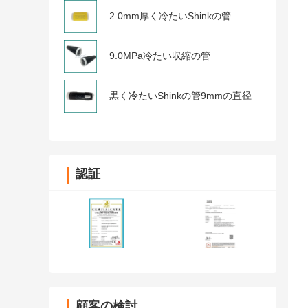
2.0mm厚く冷たいShinkの管
9.0MPa冷たい収縮の管
黒く冷たいShinkの管9mmの直径
認証
顧客の検討