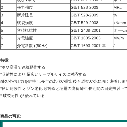
2
張力強度
GB/T 528-2009
MPa
3
断片延長
GB/T 528-2009
%
4
破裂強度
GB/T 529-2008
kN/mm
5
容積抵抗性
GB/T 2439-2001
オー•c
6
介電強度
GB/T 1695-2005
MV/m
7
介電常数 ((50Hz)
GB/T 1693-2007 年
/
特徴:
*冷や高温で連続動作する
*収縮性により,幅広いケーブルサイズに対応する
耐久性や圧力を維持し,長年の老化や露出後も,湿気や水に強く密着しま
*良い耐候性,オゾン老化,紫外線と塩霧の腐食耐性,長期間の日光照射下
* 破裂耐性 が 優れている
商品の写真: