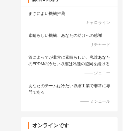
まさによい機械推薦
—— キャロライン
素晴らしい機械、あなたの助けへの感謝
—— リチャード
管によってが非常に素晴らしい、私達あなた
のEPDMの冷たい収縮は私達の協同を続ける
—— ジェニー
あなたのチームは冷たい収縮工業で非常に専
門である
—— ミシェール
オンラインです