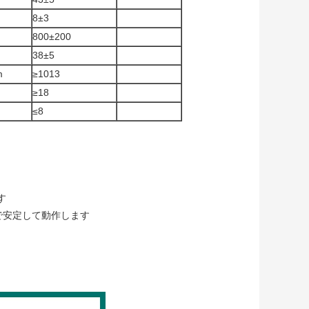
8±3
800±200
38±5
m
≥1013
≥18
≤8
す
で安定して動作します