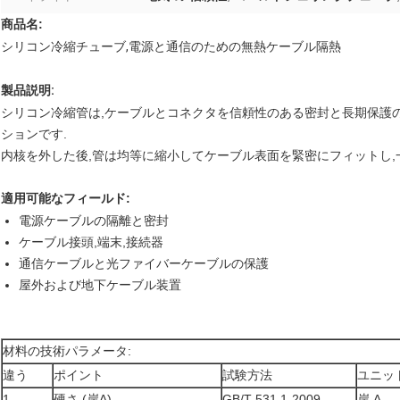
商品名:
シリコン冷縮チューブ,電源と通信のための無熱ケーブル隔熱
製品説明:
シリコン冷縮管は,ケーブルとコネクタを信頼性のある密封と長期保護
ションです.
内核を外した後,管は均等に縮小してケーブル表面を緊密にフィットし,
適用可能なフィールド:
電源ケーブルの隔離と密封
ケーブル接頭,端末,接続器
通信ケーブルと光ファイバーケーブルの保護
屋外および地下ケーブル装置
材料の技術パラメータ:
違う
ポイント
試験方法
ユニッ
1
硬さ (岸A)
GB/T 531.1-2009
岸 A