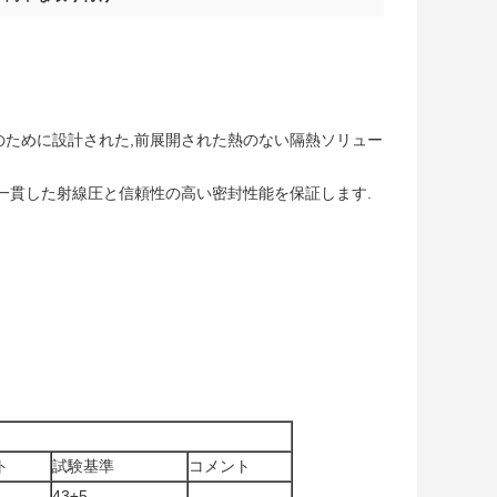
のために設計された,前展開された熱のない隔熱ソリュー
一貫した射線圧と信頼性の高い密封性能を保証します.
ト
試験基準
コメント
43±5