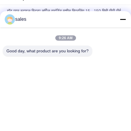
हॉट एयर स्टाइल स्ट्रिप सर्पिल वाइंडिंग मशीन स्पिरलिंग 15 - 150 मिमी पीपी पीई
ट्यूब
sales
पीपी सामग्री कोर स्ट्रिप मशीन प्लास्टिक स्ट्रिप घुमाव के लिए स्वचालित काटने
9:26 AM
15 - 150 मिमी ट्यूब गर्म हवा स्वचालित कोर पट्टी घुमावदार मशीन प्लास्टिक
सर्पिल घुमावदार मशीन
Good day, what product are you looking for?
लोकप्रिय श्रेणियां
सभी
शीत हटना ट्यूब
ईपीडीएम शीत हटना ट्यूब
शीत हटना केबल सहायक 
सिलिकॉन शीत हटना ट्यूब
उपकरण
शीत हटना समाप्ति
केबल ब्रेकआउट