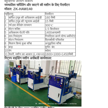
बहुक्रिया उपयोग विकल्प
स्वचालित सर्पिलिंग और काटने की मशीन के लिए पैरामीटर
मॉडल: ZK-HAW140
नहीं
वस्तु
पैरामीटर
1
सर्पिल ट्यूब की अधिकतम आईडी
160 मिमी
2
सर्पिल ट्यूब की न्यूनतम आईडी
15 मिमी
3
गर्म हवा वेल्डिंग तापमान
300℃
4
मोटर शक्ति
1.5 किलोवाट
5
अधिकतम रोटरी गति
1400आरएमपी
6
ताप नियंत्रण
नियंत्रित करने योग्य थर्मोस्टेट
7
मोटर नियंत्रण
फ्रिक्वेंसी परिवर्तक
8
मिलान किया हुआ साँचा
अनुकूलित साँचा
9
बाड़
पूर्णतः बंद
10
रंग
सफ़ेद
11
रेफरी. मशीन का आकार (L×W×H)
1600×1000×1450मिमी
स्ट्रिप वाइंडिंग मशीन असेंबली कार्यशाला: