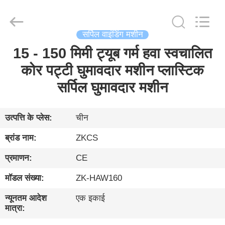
HENGYANG
ZK
INDUSTRIAL
CO.,
LTD.
सर्पिल वाइंडिंग मशीन
All
Rights
Reserved.
15 - 150 मिमी ट्यूब गर्म हवा स्वचालित
घर
कोर पट्टी घुमावदार मशीन प्लास्टिक
उत्पादों
सर्पिल घुमावदार मशीन
विडियो
उत्पत्ति के प्लेस:
चीन
ब्रांड नाम:
ZKCS
हमारे
प्रमाणन:
CE
बारे
मॉडल संख्या:
ZK-HAW160
में
न्यूनतम आदेश
एक इकाई
मात्रा:
फ़ैक्टरी