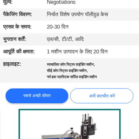
मूल्य:
Negotiations
दौरा
पैकेजिंग विवरण:
निर्यात विशेष उपयोग पॉलीवुड केस
गुणवत्ता
प्रसव के समय:
20-30 दिन
नियंत्रण
भुगतान शर्तें:
एल/सी, टी/टी, आदि
आपूर्ति की क्षमता:
1 मशीन उत्पादन के लिए 20 दिन
हमसे
संपर्क
हाइलाइट:
,
स्वचालित कोर स्ट्रिप वाइंडिंग मशीन
,
सीई कोर स्ट्रिप वाइंडिंग मशीन
करें
गर्म हवा प्लास्टिक सर्पिल वाइंडिंग मशीन
समाचार
सबसे अच्छी कीमत
अभी बातचीत करें
मामले
ब्लॉग