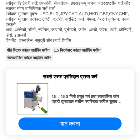
स्वीकृत डिलिवरी शर्तें: एफओबी, सीआईएफ, ईएसडब्ल्यू मानक अंतरराष्ट्रीय शर्तें और
स्वागत योग्य वाणिज्यिक शर्तें चर्चा;
स्वीकृत भुगतान मुद्रा: USD,EUR,JPY,CAD,AUD,HKD,GBP,CNY,CHF;
स्वीकृत भुगतान प्रकार: टी/टी, एल/सी, क्रेडिट कार्ड, पेपाल, वेस्टर्न यूनियन, नकद,
एस्क्रो;
भाषा: अंग्रेजी, चीनी, स्पेनिश, जापानी, पुर्तगाली, जर्मन, अरबी, फ्रेंच, रूसी, कोरियाई,
हिंदी, इतालवी
शिपमेंट: एक्सप्रेस, समुद्री और हवाई शिपिंग
पीई स्ट्रिप कॉइल वाइंडिंग मशीन
1.5 किलोवाट कॉइल वाइंडिंग मशीन
सेल्फलॉकिंग कॉइल वाइंडिंग मशीन
सबसे उत्तम प्रतिदान प्राप्त करें
15 - 150 मिमी ट्यूब गर्म हवा स्वचालित कोर
पट्टी घुमावदार मशीन प्लास्टिक सर्पिल घुमावदार
मशीन
बात करना