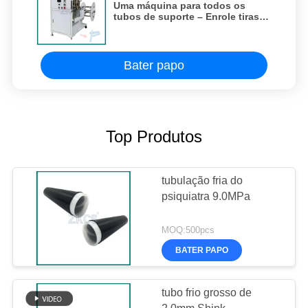
Uma máquina para todos os
tubos de suporte – Enrole tiras
de PP/PE em tubos espirais
fortes
Bater papo
Top Produtos
tubulação fria do
psiquiatra 9.0MPa
MOQ:500pcs
BATER PAPO
tubo frio grosso de