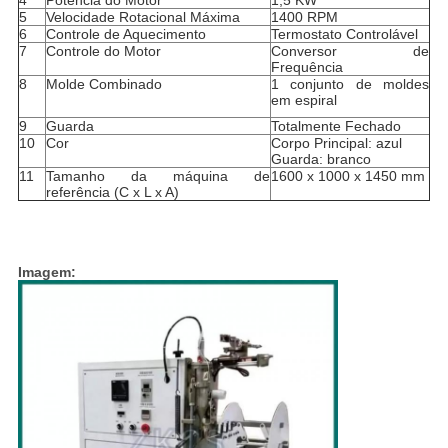
4
Potência do Motor
1,5 KW
5
Velocidade Rotacional Máxima
1400 RPM
6
Controle de Aquecimento
Termostato Controlável
7
Controle do Motor
Conversor de
Frequência
8
Molde Combinado
1 conjunto de moldes
em espiral
9
Guarda
Totalmente Fechado
10
Cor
Corpo Principal: azul
Guarda: branco
11
Tamanho da máquina de
1600 x 1000 x 1450 mm
referência (C x L x A)
Imagem: