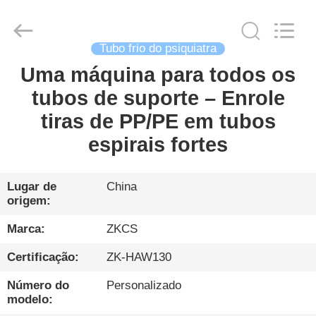
HENGYANG
ZK
INDUSTRIAL
CO.,
LTD.
Tubo frio do psiquiatra
All
Rights
Reserved.
Uma máquina para todos os
LAR
tubos de suporte – Enrole
PRODUTOS
tiras de PP/PE em tubos
espirais fortes
VÍDEOS
Lugar de
China
origem:
SOBRE
NÓS
Marca:
ZKCS
Certificação:
ZK-HAW130
VISITA
Número do
Personalizado
À
modelo: