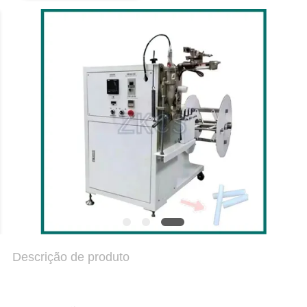
MAPA
DO
SITE
POLÍTICA
DE
PRIVACIDADE
Descrição de produto