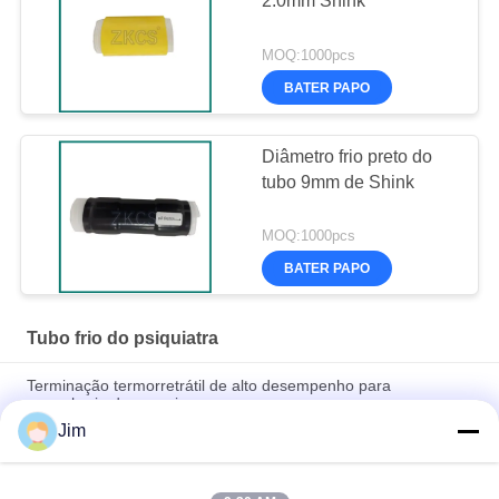
2.0mm Shink
MOQ:1000pcs
BATER PAPO
Diâmetro frio preto do
tubo 9mm de Shink
MOQ:1000pcs
BATER PAPO
Tubo frio do psiquiatra
Terminação termorretrátil de alto desempenho para
engenharia de energia
Jim
Resistente a UV, à prova de ozônio, expansão 4x – tubo retrátil
de silicone a frio