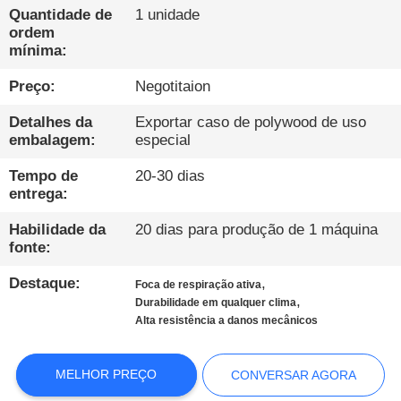
FÁBRICA
Quantidade de
1 unidade
ordem
mínima:
CONTROLE
Preço:
Negotitaion
DE
QUALIDADE
Detalhes da
Exportar caso de polywood de uso
embalagem:
especial
CONTATE-
Tempo de
20-30 dias
entrega:
NOS
Habilidade da
20 dias para produção de 1 máquina
fonte:
NOTÍCIAS
Destaque:
,
Foca de respiração ativa
,
Durabilidade em qualquer clima
CASOS
Alta resistência a danos mecânicos
BLOGUE
MELHOR PREÇO
CONVERSAR AGORA