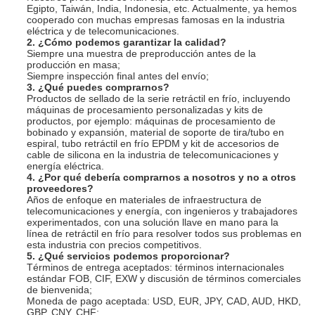
Egipto, Taiwán, India, Indonesia, etc. Actualmente, ya hemos
cooperado con muchas empresas famosas en la industria
eléctrica y de telecomunicaciones.
2. ¿Cómo podemos garantizar la calidad?
Siempre una muestra de preproducción antes de la
producción en masa;
Siempre inspección final antes del envío;
3. ¿Qué puedes comprarnos?
Productos de sellado de la serie retráctil en frío, incluyendo
máquinas de procesamiento personalizadas y kits de
productos, por ejemplo: máquinas de procesamiento de
bobinado y expansión, material de soporte de tira/tubo en
espiral, tubo retráctil en frío EPDM y kit de accesorios de
cable de silicona en la industria de telecomunicaciones y
energía eléctrica.
4. ¿Por qué debería comprarnos a nosotros y no a otros
proveedores?
Años de enfoque en materiales de infraestructura de
telecomunicaciones y energía, con ingenieros y trabajadores
experimentados, con una solución llave en mano para la
línea de retráctil en frío para resolver todos sus problemas en
esta industria con precios competitivos.
5. ¿Qué servicios podemos proporcionar?
Términos de entrega aceptados: términos internacionales
estándar FOB, CIF, EXW y discusión de términos comerciales
de bienvenida;
Moneda de pago aceptada: USD, EUR, JPY, CAD, AUD, HKD,
GBP, CNY, CHF;