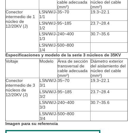
cable adecuada
núcleo del cable
(mm²)
(mm²)
Conector
LSN/W/J-
35~70
19.3~22.1
intermedio de 1
1/1
núcleo de
LSN/W/J-
95~185
23.7~28.4
12/20KV (J)
1/2
LSN/W/J-
240~400
30.7~35.6
1/3
LSN/W/J-
500~800
1/4
Especificaciones y modelo de la serie 3 núcleos de 35KV
Voltaje
Modelo
Área de sección
Diámetro exterior
transversal de
del aislamiento del
cable adecuada
núcleo del cable
(mm²)
(mm²)
Conector
LSN/W/J-
35~70
19.3~22.1
intermedio de 3
3/1
núcleos de
LSN/W/J-
95~185
23.7~28.4
12/20KV (J)
3/2
LSN/W/J-
240~400
30.7~35.6
3/3
LSN/W/J-
500~800
3/4
Imagen para su referencia