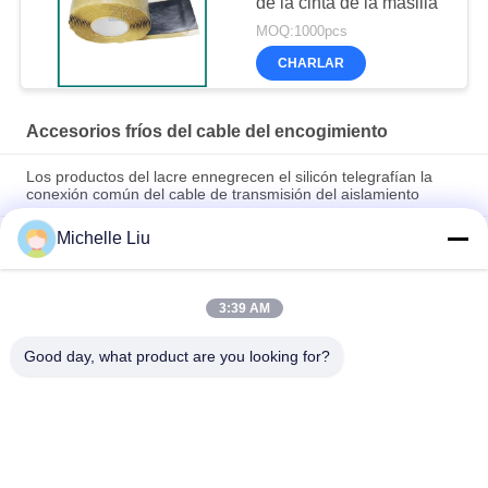
de la cinta de la masilla
MOQ:1000pcs
CHARLAR
Accesorios fríos del cable del encogimiento
Los productos del lacre ennegrecen el silicón telegrafían la
conexión común del cable de transmisión del aislamiento
Michelle Liu
35kv el voltaje tres quita el corazón a equipos al aire libre de
Resisitance de los accesorios fríos ULTRAVIOLETA del
encogimiento
3:39 AM
Junto en línea de contracción en frío exterior para cables de
22KV y 35KV Instalación rápida y segura
Good day, what product are you looking for?
Categorías Populares
Todos
Tubo Frío Del 
Tubo Frío Del 
Encogimiento
Encogimiento De 