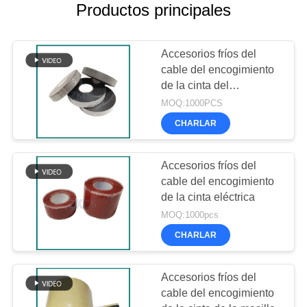
Productos principales
Accesorios fríos del
cable del encogimiento
de la cinta del
aislamiento
MOQ:1000PCS
CHARLAR
Accesorios fríos del
cable del encogimiento
de la cinta eléctrica
MOQ:1000pcs
CHARLAR
Accesorios fríos del
cable del encogimiento