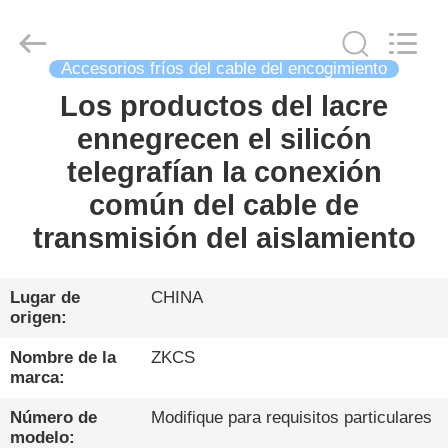
HENGYANG
ZK
INDUSTRIAL
CO.,
LTD.
Accesorios fríos del cable del encogimiento
All
Rights
Reserved.
Los productos del lacre
HOGAR
ennegrecen el silicón
PRODUCTOS
telegrafían la conexión
común del cable de
LOS
transmisión del aislamiento
VIDEOS
Lugar de
CHINA
origen:
SOBRE
NOSOTROS
Nombre de la
ZKCS
marca:
VISITA
Número de
Modifique para requisitos particulares
modelo: