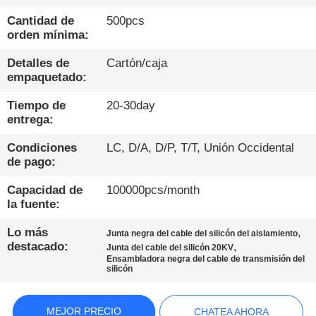
A
Cantidad de
500pcs
LA
orden mínima:
FÁBRICA
Detalles de
Cartón/caja
empaquetado:
CONTROL
Tiempo de
20-30day
DE
entrega:
CALIDAD
Condiciones
LC, D/A, D/P, T/T, Unión Occidental
de pago:
CONTÁCTENOS
Capacidad de
100000pcs/month
la fuente:
NOTICIAS
Lo más
,
Junta negra del cable del silicón del aislamiento
destacado:
,
Junta del cable del silicón 20KV
Ensambladora negra del cable de transmisión del
silicón
CASOS
DE
MEJOR PRECIO
CHATEA AHORA