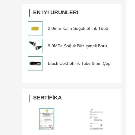
EN IYI ÜRÜNLERI
2.0mm Kalın Soğuk Shink Tüpü
9.0MPa Soğuk Büzüşmeli Boru
Black Cold Shink Tube 9mm Çap
SERTIFIKA