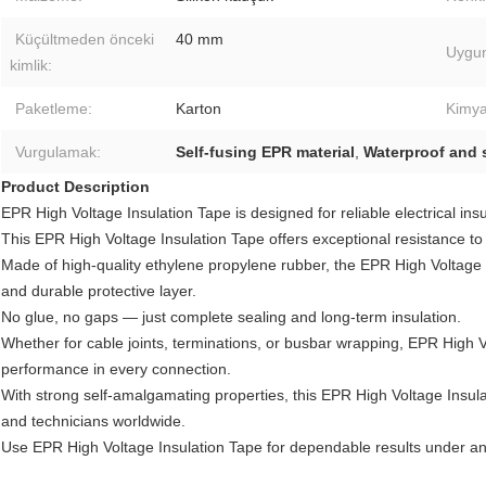
Küçültmeden önceki
40 mm
Uygu
kimlik:
Paketleme:
Karton
Kimyas
Vurgulamak:
Self-fusing EPR material
,
Waterproof and 
Product Description
EPR High Voltage Insulation Tape is designed for reliable electrical ins
This EPR High Voltage Insulation Tape offers exceptional resistance to
Made of high-quality ethylene propylene rubber, the EPR High Voltage I
and durable protective layer.
No glue, no gaps — just complete sealing and long-term insulation.
Whether for cable joints, terminations, or busbar wrapping, EPR High 
performance in every connection.
With strong self-amalgamating properties, this EPR High Voltage Insulat
and technicians worldwide.
Use EPR High Voltage Insulation Tape for dependable results under an