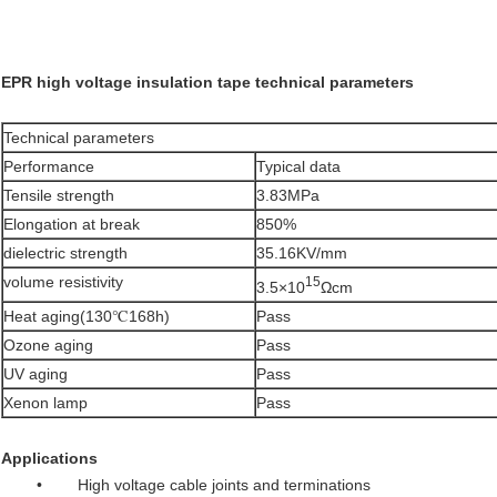
EPR high voltage insulation tape technical parameters
Technical parameters
Performance
Typical data
Tensile strength
3.83MPa
Elongation at break
850%
dielectric strength
35.16KV/mm
volume resistivity
15
3.5×10
Ωcm
Heat aging(130℃168h)
Pass
Ozone aging
Pass
UV aging
Pass
Xenon lamp
Pass
Applications
• High voltage cable joints and terminations