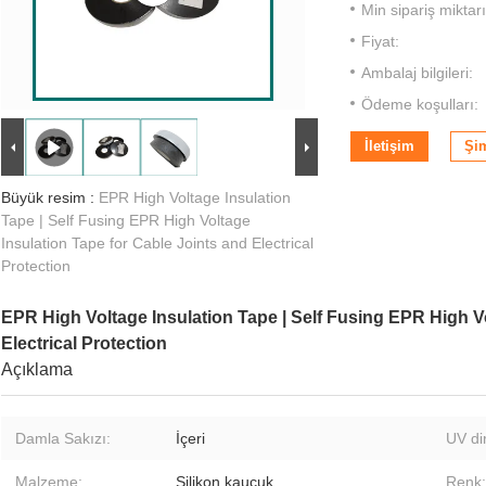
Min sipariş miktarı
Fiyat:
Ambalaj bilgileri:
Ödeme koşulları:
İletişim
Şi
Büyük resim :
EPR High Voltage Insulation
Tape | Self Fusing EPR High Voltage
Insulation Tape for Cable Joints and Electrical
Protection
EPR High Voltage Insulation Tape | Self Fusing EPR High Vo
Electrical Protection
Açıklama
Damla Sakızı:
İçeri
UV di
Malzeme:
Silikon kauçuk
Renk: