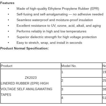
Features
• Made of high-quality Ethylene Propylene Rubber (EPR)
• Self-fusing and self-amalgamating — no adhesive needed
• Seamless waterproof and moisture-proof insulation
• Excellent resistance to UV, ozone, acid, alkali, and aging
• Performs reliably in high and low temperatures
• Superior dielectric strength for high voltage protection
• Easy to stretch, wrap, and install in seconds
Product Normal Specification:
Product
Model No.
No
1
1
ZK2023
2
2
LINERED RUBBER (EPR) HIGH
VOLTAGE SELF AMALGAMATING
3
3
TAPES
4
5