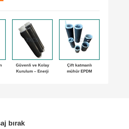
n
Güvenli ve Kolay
Çift katmanlı
Kurulum – Enerji
mühür EPDM
Hatları için
soğuk küçültme
e
Soğukta Daralan
tüpü
Kablo Bağlantısı
aj bırak