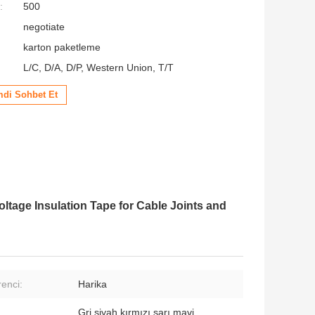
:
500
negotiate
karton paketleme
L/C, D/A, D/P, Western Union, T/T
mdi Sohbet Et
ltage Insulation Tape for Cable Joints and
renci:
Harika
Gri siyah kırmızı sarı mavi