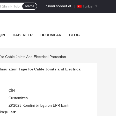
Şimdi sohbet et
|
Turkish
Arama
ŞIN
HABERLER
DURUMLAR
BLOG
or Cable Joints And Electrical Protection
nsulation Tape for Cable Joints and Electrical
ÇİN
Customizes
ZK2023 Kendini birleştiren EPR bantı
koşulları: