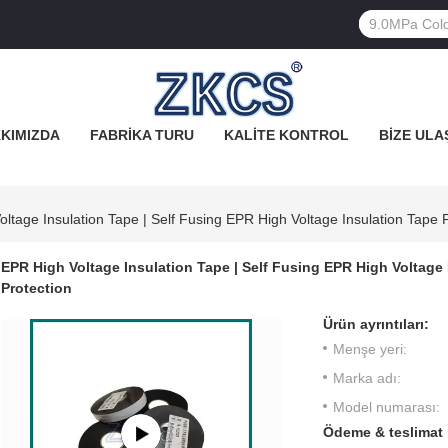
KIMIZDA
FABRIKA TURU
KALITE KONTROL
BIZE ULA
ltage Insulation Tape | Self Fusing EPR High Voltage Insulation Tape F
EPR High Voltage Insulation Tape | Self Fusing EPR High Voltage I
Protection
Ürün ayrıntıları:
Menşe yeri:
Marka adı:
Model numarası:
Ödeme & teslimat 