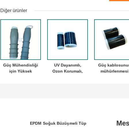
Diğer ürünler
Güç Mühendisliği
UV Dayanımlı,
Güç kablosunu
için Yüksek
Ozon Korumalı,
mühürlenmesi
Performanslı
4x Genleşmeli –
için silikon
Soğuk Büzüşmeli
Silikon Soğuk
soğuk küçültm
Sonlandırma
Büzüşmeli Tüp
boruları
Mes
EPDM Soğuk Büzüşmeli Tüp