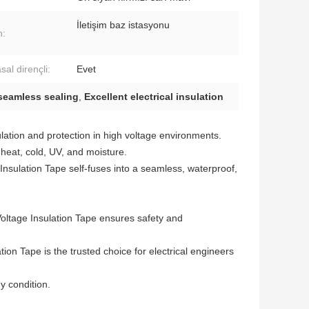
İletişim baz istasyonu
n:
al dirençli:
Evet
seamless sealing
,
Excellent electrical insulation
ulation and protection in high voltage environments.
 heat, cold, UV, and moisture.
nsulation Tape self-fuses into a seamless, waterproof,
Voltage Insulation Tape ensures safety and
ion Tape is the trusted choice for electrical engineers
y condition.