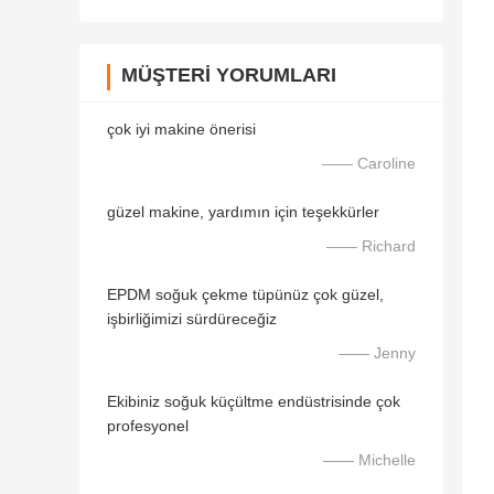
MÜŞTERI YORUMLARI
çok iyi makine önerisi
—— Caroline
güzel makine, yardımın için teşekkürler
—— Richard
EPDM soğuk çekme tüpünüz çok güzel,
işbirliğimizi sürdüreceğiz
—— Jenny
Ekibiniz soğuk küçültme endüstrisinde çok
profesyonel
—— Michelle