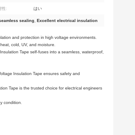
性:
はい
seamless sealing
,
Excellent electrical insulation
ulation and protection in high voltage environments.
 heat, cold, UV, and moisture.
nsulation Tape self-fuses into a seamless, waterproof,
Voltage Insulation Tape ensures safety and
ion Tape is the trusted choice for electrical engineers
y condition.