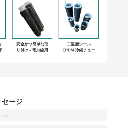
封
安全かつ簡単な取
二重層シール
管
り付け - 電力線用
EPDM 冷縮チュー
常温収縮ケーブル
ブ
ジョイント
ッセージ