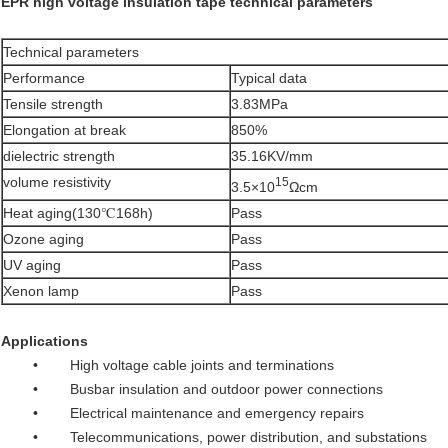
EPR high voltage insulation tape technical parameters
Technical parameters
Performance
Typical data
Tensile strength
3.83MPa
Elongation at break
850%
dielectric strength
35.16KV/mm
volume resistivity
15
3.5×10
Ωcm
Heat aging(130℃168h)
Pass
Ozone aging
Pass
UV aging
Pass
Xenon lamp
Pass
Applications
• High voltage cable joints and terminations
• Busbar insulation and outdoor power connections
• Electrical maintenance and emergency repairs
• Telecommunications, power distribution, and substations