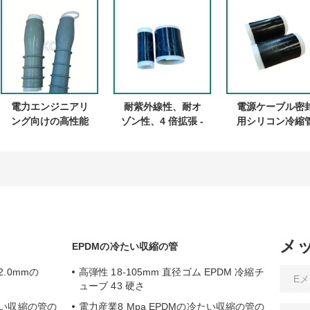
電力エンジニアリ
耐紫外線性、耐オ
電源ケーブル密
ング向けの高性能
ゾン性、4 倍拡張 -
用シリコン冷縮
常温収縮結線
シリコーン常温収
縮チューブ
メ
EPDMの冷たい収縮の管
.0mmの
高弾性 18-105mm 直径ゴム EPDM 冷縮チ
ューブ 43 硬さ
い収縮の管の
電力産業8 Mpa EPDMの冷たい収縮の管の