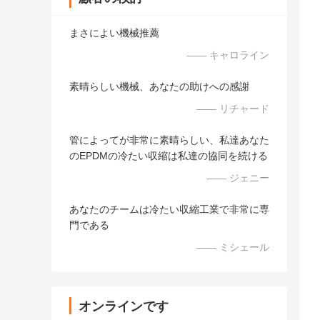
まさによい機械推薦
—— キャロライン
素晴らしい機械、あなたの助けへの感謝
—— リチャード
管によってが非常に素晴らしい、私達あなた
のEPDMの冷たい収縮は私達の協同を続ける
—— ジェニー
あなたのチームは冷たい収縮工業で非常に専
門である
—— ミシェール
オンラインです