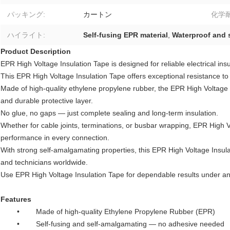
パッキング:
カートン
化学耐
ハイライト:
Self-fusing EPR material
,
Waterproof and 
Product Description
EPR High Voltage Insulation Tape is designed for reliable electrical ins
This EPR High Voltage Insulation Tape offers exceptional resistance to
Made of high-quality ethylene propylene rubber, the EPR High Voltage I
and durable protective layer.
No glue, no gaps — just complete sealing and long-term insulation.
Whether for cable joints, terminations, or busbar wrapping, EPR High 
performance in every connection.
With strong self-amalgamating properties, this EPR High Voltage Insulat
and technicians worldwide.
Use EPR High Voltage Insulation Tape for dependable results under an
Features
• Made of high-quality Ethylene Propylene Rubber (EPR)
• Self-fusing and self-amalgamating — no adhesive needed