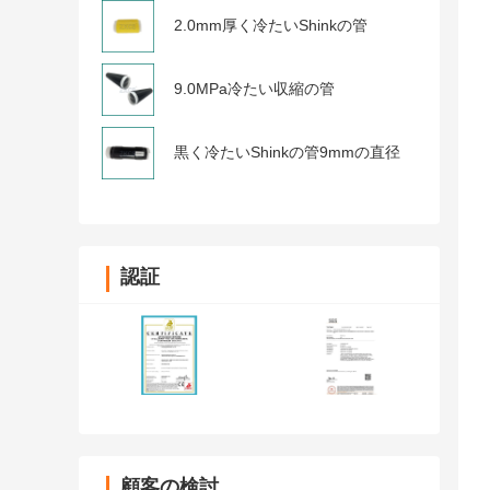
2.0mm厚く冷たいShinkの管
9.0MPa冷たい収縮の管
黒く冷たいShinkの管9mmの直径
認証
顧客の検討