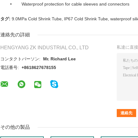
• Waterproof protection for cable sleeves and connectors
タグ:
9.0MPa Cold Shrink Tube
,
IP67 Cold Shrink Tube
,
waterproof sil
連絡先の詳細
私達に直
HENGYANG ZK INDUSTRIAL CO., LTD
コンタクトパーソン:
Mr. Richard Lee
電話番号:
+8618627678155
その他の製品