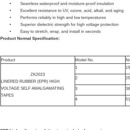
• Seamless waterproof and moisture-proof insulation
• Excellent resistance to UV, ozone, acid, alkali, and aging
• Performs reliably in high and low temperatures
• Superior dielectric strength for high voltage protection
• Easy to stretch, wrap, and install in seconds
Product Normal Specification:
Product
Model No.
No
1
1
ZK2023
2
2
LINERED RUBBER (EPR) HIGH
VOLTAGE SELF AMALGAMATING
3
3
TAPES
4
5