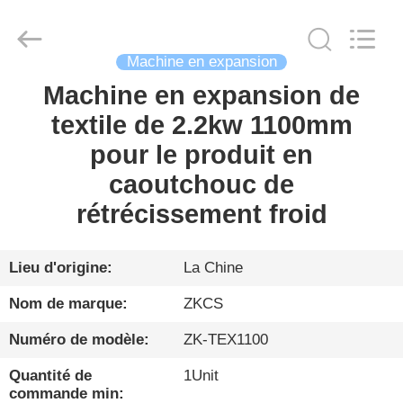
2026
HENGYANG
ZK
INDUSTRIAL
CO.,
LTD.
Machine en expansion
All
Rights
Machine en expansion de
FIL
Reserved.
textile de 2.2kw 1100mm
D'ACIER
pour le produit en
À
caoutchouc de
FAIBLE
rétrécissement froid
TENEUR
EN
CARBONE
Lieu d'origine:
La Chine
Nom de marque:
ZKCS
PRODUITS
Numéro de modèle:
ZK-TEX1100
Quantité de
1Unit
VIDÉO
commande min: