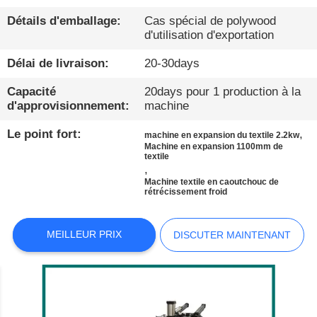
Détails d'emballage:
Cas spécial de polywood
À
d'utilisation d'exportation
PROPOS
Délai de livraison:
20-30days
DE
Capacité
20days pour 1 production à la
NOUS
d'approvisionnement:
machine
Le point fort:
,
machine en expansion du textile 2.2kw
VISITE
Machine en expansion 1100mm de
textile
D'USINE
,
Machine textile en caoutchouc de
rétrécissement froid
CONDITIONS
DE
MEILLEUR PRIX
DISCUTER MAINTENANT
PAIEMENT
CONTACTEZ-