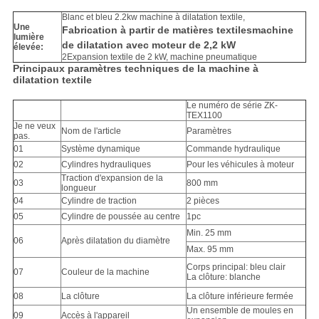
DE
Blanc et bleu 2.2kw machine à dilatation textile,
CONFIDENTIALITÉ
Une
Fabrication à partir de matières textiles
machine
lumière
de dilatation avec moteur de 2,2 kW
élevée:
2Expansion textile de 2 kW, machine pneumatique
Principaux paramètres techniques de la machine à
dilatation textile
Le numéro de série ZK-
TEX1100
Je ne veux
Nom de l'article
Paramètres
pas.
01
Système dynamique
Commande hydraulique
02
Cylindres hydrauliques
Pour les véhicules à moteur
Traction d'expansion de la
03
800 mm
longueur
04
Cylindre de traction
2 pièces
05
Cylindre de poussée au centre
1pc
Min. 25 mm
06
Après dilatation du diamètre
Max. 95 mm
Corps principal: bleu clair
07
Couleur de la machine
La clôture: blanche
08
La clôture
La clôture inférieure fermée
Un ensemble de moules en
09
Accès à l'appareil