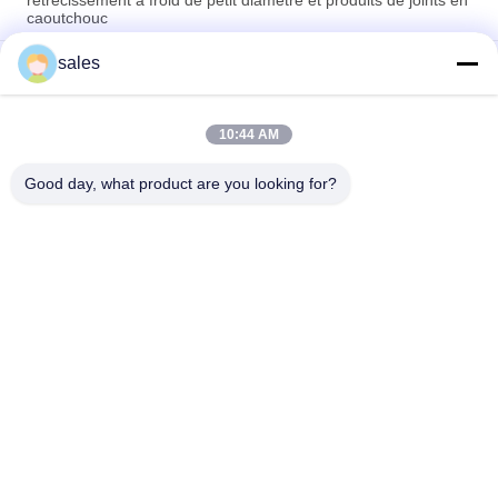
rétrécissement à froid de petit diamètre et produits de joints en
caoutchouc
sales
Machine d'élargissement textile à grande vitesse permettant
d'économiser l'énergie
Machine à enroulement en spirale à ultrasons et machine à
10:44 AM
découper automatique pour tubes de support de
télécommunication
Good day, what product are you looking for?
Catégories populaires
Tous
Tube Froid De 
Tube Froid De 
Rétrécissement
Rétrécissement 
D'EPDM
Tube Froid De 
Accessoires Froids 
Rétrécissement De 
De Câble De 
Silicone
Rétrécissement
Arrêt Froid De 
Évasion De Câble
Rétrécissement
Machine En 