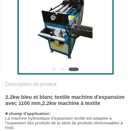
NOUS
NOUVELLES
LES
AFFAIRES
BLOGUER
Description de produit
PLAN
DU
2.2kw bleu et blanc textile machine d'expansion
avec 1100 mm,2.2kw machine à textile
SITE
■ champ d'application
:
La machine hydraulique d'expansion textile est adaptée à
l'expansion des produits de la série de produits rétrécissables à
POLITIQUE
froid.