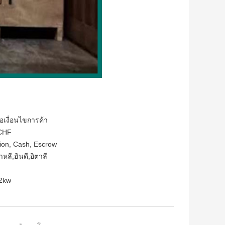
อเงื่อนไขการค้า
,CHF
nion, Cash, Escrow
หลี,ฮินดี,อิตาลี
.2kw