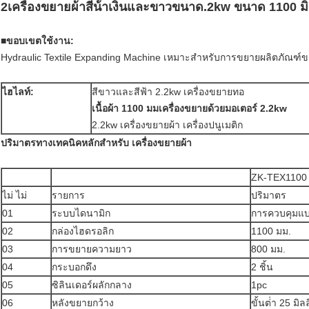
2เครื่องขยายผ้าสีน้ําเงินและขาวขนาด.2kw ขนาด 1100 มิ
■ขอบเขตใช้งาน
:
Hydraulic Textile Expanding Machine เหมาะสําหรับการขยายผลิตภัณฑ์ของ
ไฮไลท์:
สีขาวและสีฟ้า 2.2kw เครื่องขยายทอ
เนื้อผ้า 1100 มม
เครื่องขยายด้วยมอเตอร์ 2.2kw
2.2kw เครื่องขยายผ้า เครื่องปนูเมติก
ปริมาตรทางเทคนิคหลักสําหรับ เครื่องขยายผ้า
ZK-TEX1100
ไม่ ไม่
รายการ
ปริมาตร
01
ระบบไดนามิก
การควบคุมแ
02
กล่องไฮดรอลิก
1100 มม.
03
การขยายความยาว
800 มม.
04
กระบอกดึง
2 ชิ้น
05
ซิลินเดอร์ผลักกลาง
1pc
06
หลังขยายกว้าง
ขั้นต่ํา 25 มิ