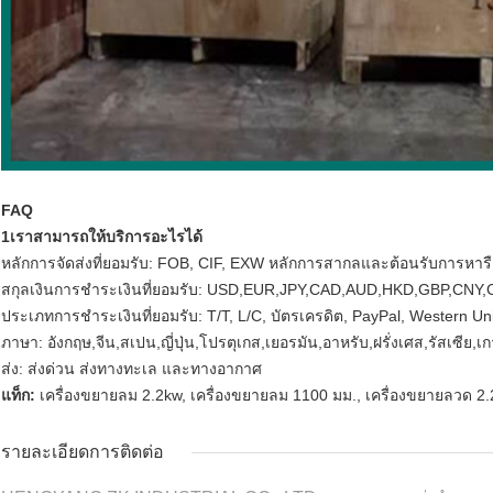
FAQ
1เราสามารถให้บริการอะไรได้
หลักการจัดส่งที่ยอมรับ: FOB, CIF, EXW หลักการสากลและต้อนรับการหารื
สกุลเงินการชําระเงินที่ยอมรับ: USD,EUR,JPY,CAD,AUD,HKD,GBP,CNY
ประเภทการชําระเงินที่ยอมรับ: T/T, L/C, บัตรเครดิต, PayPal, Western U
ภาษา: อังกฤษ,จีน,สเปน,ญี่ปุ่น,โปรตุเกส,เยอรมัน,อาหรับ,ฝรั่งเศส,รัสเซีย,เกา
ส่ง: ส่งด่วน ส่งทางทะเล และทางอากาศ
แท็ก:
เครื่องขยายลม 2.2kw
,
เครื่องขยายลม 1100 มม.
,
เครื่องขยายลวด 2
รายละเอียดการติดต่อ