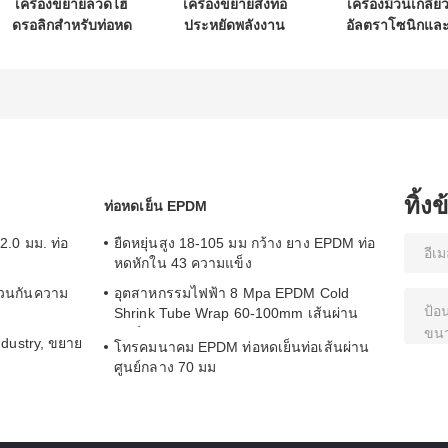
เครื่องขยายลวดไฮ
เครื่องขยายสิ่งทอ
เครื่องม้วนเกลีย
ดรอลิกสำหรับท่อหด
ประหยัดพลังงาน
อัลตราโซนิกแล
เย็นขนาดเล็กและ
ความเร็วสูง
เครื่องตัดอัตโนมัต
ผลิตภัณฑ์ซีลยาง
สำหรับท่อรองรับ
โทรคมนาคม
ทิ้ง
ท่อหดเย็น EPDM
2.0 มม. ท่อ
ยืดหยุ่นสูง 18-105 มม กว้าง ยาง EPDM ท่อ
หดหักใน 43 ความแข็ง
นวนกันความ
อุตสาหกรรมไฟฟ้า 8 Mpa EPDM Cold
Shrink Tube Wrap 60-100mm เส้นผ่าน
ศูนย์กลาง 1kv
dustry, ขยาย
โทรคมนาคม EPDM ท่อหดเย็นท่อเส้นผ่าน
ศูนย์กลาง 70 มม