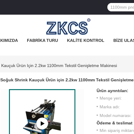
KIMIZDA
FABRIKA TURU
KALITE KONTROL
BIZE ULA
 Kauçuk Ürün Için 2.2kw 1100mm Tekstil Genişletme Makinesi
Soğuk Shrink Kauçuk Ürün için 2.2kw 1100mm Tekstil Genişletme
Ürün ayrıntıları:
Menşe yeri:
Marka adı:
Model numarası:
Ödeme & teslimat 
Min sipariş miktarı