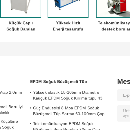
Küçük Çaplı
Yüksek Hızlı
Telekomünikas
Soğuk Daralan
Enerji tasarrufu
destek borular
Tüp ve Kauçuk
Tekstil Genişleme
için ultrasoni
Conta Ürünleri
Makinesi
spiral sarmala
İçin Hidrolik Tel
ve otomatik ke
Genişletme
makinesi
Makinesi
Mes
EPDM Soğuk Büzüşmeli Tüp
 Wrap 2.0mm
Yüksek elastik 18-105mm Diametre
Kauçuk EPDM Soğuk Kırılma tüpü 43
Sertlik
meli Boru İyi
Güç Endüstrisi 8 Mpa EPDM Soğuk
ınlık
Büzüşmeli Tüp Sarma 60-100mm Çap
1kv
 Küçültme
Telekomünikasyon EPDM Soğuk
a Soğuk
Büzüşmeli Boru Boruları 70mm Çap