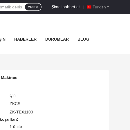
Şimdi sohbet et
|
Turkish
Arama
ŞIN
HABERLER
DURUMLAR
BLOG
 Makinesi
Çin
ZKCS
ZK-TEX1100
koşulları:
:
1 ünite