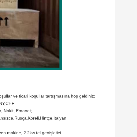
ullar ve ticari koşullar tartışmasına hoş geldiniz;
NY,CHF;
n, Nakit, Emanet;
nsızca,Rusça,Koreli,Hintçe,İtalyan
yen makine
,
2.2kw tel genişletici