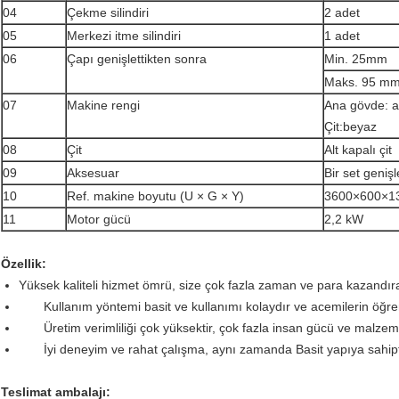
04
Çekme silindiri
2 adet
05
Merkezi itme silindiri
1 adet
06
Çapı genişlettikten sonra
Min. 25mm
Maks. 95 m
07
Makine rengi
Ana gövde: a
Çit:beyaz
08
Çit
Alt kapalı çit
09
Aksesuar
Bir set geniş
10
Ref. makine boyutu (U × G × Y)
3600×600×
11
Motor gücü
2,2 kW
Özellik:
Yüksek kaliteli hizmet ömrü, size çok fazla zaman ve para kazandıra
Kullanım yöntemi basit ve kullanımı kolaydır ve acemilerin öğr
Üretim verimliliği çok yüksektir, çok fazla insan gücü ve malzem
İyi deneyim ve rahat çalışma, aynı zamanda Basit yapıya sahipt
Teslimat ambalajı: