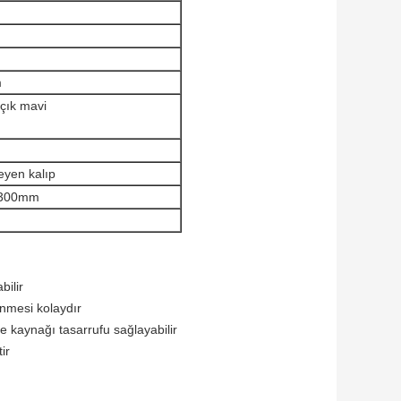
m
çık mavi
leyen kalıp
1300mm
bilir
enmesi kolaydır
e kaynağı tasarrufu sağlayabilir
ir