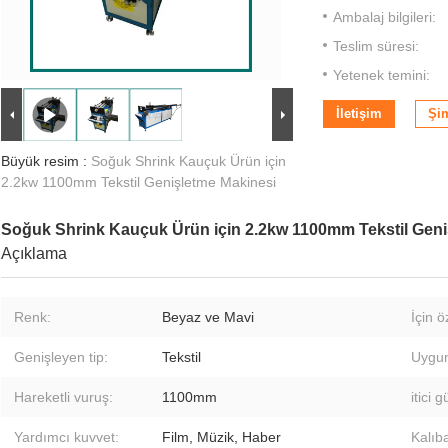
Ambalaj bilgileri:
Teslim süresi:
Yetenek temini:
İletişim
Şi
Büyük resim :
Soğuk Shrink Kauçuk Ürün için
2.2kw 1100mm Tekstil Genişletme Makinesi
Soğuk Shrink Kauçuk Ürün için 2.2kw 1100mm Tekstil Geni
Açıklama
Renk:
Beyaz ve Mavi
İçin ö
Genişleyen tip:
Tekstil
Uygun
Hareketli vuruş:
1100mm
itici g
Yardımcı kuvvet:
Film, Müzik, Haber
Kalıb