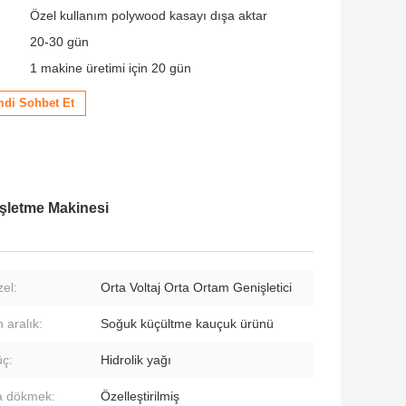
Özel kullanım polywood kasayı dışa aktar
20-30 gün
1 makine üretimi için 20 gün
mdi Sohbet Et
şletme Makinesi
zel:
Orta Voltaj Orta Ortam Genişletici
 aralık:
Soğuk küçültme kauçuk ürünü
üç:
Hidrolik yağı
a dökmek:
Özelleştirilmiş