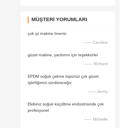
MÜŞTERI YORUMLARI
çok iyi makine önerisi
—— Caroline
güzel makine, yardımın için teşekkürler
—— Richard
EPDM soğuk çekme tüpünüz çok güzel,
işbirliğimizi sürdüreceğiz
—— Jenny
Ekibiniz soğuk küçültme endüstrisinde çok
profesyonel
—— Michelle