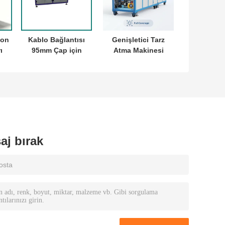
yon
Kablo Bağlantısı
Genişletici Tarz
ı
95mm Çap için
Atma Makinesi
k
Hidrolik Tekstil
ma
Genişletme
sme
Makinesi
aj bırak