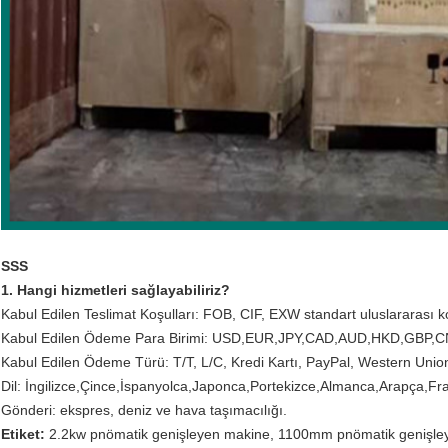
SSS
1. Hangi hizmetleri sağlayabiliriz?
Kabul Edilen Teslimat Koşulları: FOB, CIF, EXW standart uluslararası koş
Kabul Edilen Ödeme Para Birimi: USD,EUR,JPY,CAD,AUD,HKD,GBP,C
Kabul Edilen Ödeme Türü: T/T, L/C, Kredi Kartı, PayPal, Western Unio
Dil: İngilizce,Çince,İspanyolca,Japonca,Portekizce,Almanca,Arapça,Fra
Gönderi: ekspres, deniz ve hava taşımacılığı.
Etiket:
2.2kw pnömatik genişleyen makine
,
1100mm pnömatik genişle