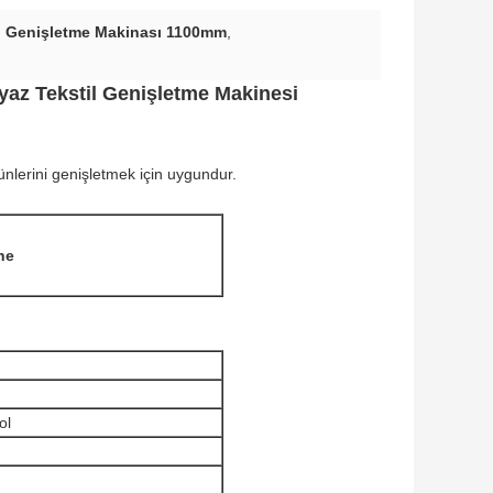
il Genişletme Makinası 1100mm
,
yaz Tekstil Genişletme Makinesi
rünlerini genişletmek için uygundur.
ne
ol