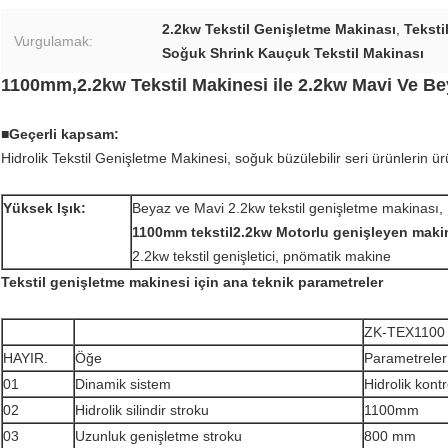
2.2kw Tekstil Genişletme Makinası
,
Tekst
Vurgulamak:
Soğuk Shrink Kauçuk Tekstil Makinası
1100mm,2.2kw Tekstil Makinesi ile 2.2kw Mavi Ve Be
■Geçerli kapsam
:
Hidrolik Tekstil Genişletme Makinesi, soğuk büzülebilir seri ürünlerin ü
Yüksek Işık:
Beyaz ve Mavi 2.2kw tekstil genişletme makinası,
1100mm tekstil
2.2kw Motorlu genişleyen maki
2.2kw tekstil genişletici, pnömatik makine
Tekstil genişletme makinesi için ana teknik parametreler
ZK-TEX1100
HAYIR.
Öğe
Parametreler
01
Dinamik sistem
Hidrolik kontr
02
Hidrolik silindir stroku
1100mm
03
Uzunluk genişletme stroku
800 mm