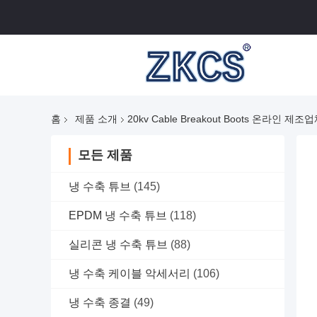
홈
제품 소개
20kv Cable Breakout Boots 온라인 제조
모든 제품
냉 수축 튜브
(145)
EPDM 냉 수축 튜브
(118)
실리콘 냉 수축 튜브
(88)
냉 수축 케이블 악세서리
(106)
냉 수축 종결
(49)