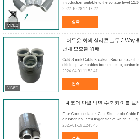
Introduction: suitable to the voltage level 12/2
2022-10-28 14:18:22
접촉
어두운 회색 실리콘 고무 3 Wa
단계 보호를 위해
Cold Shrink Cable Breakout Boot,protects the
shields power cables from moisture, contamin
2024-04-01 11:53:47
접촉
4 코어 단열 냉면 수축 케이블 
Four Core Insulation Cold Shrinkable Cable B
a rubber insulated finger sleeve which is ...
자
2026-01-19 11:45:45
접촉