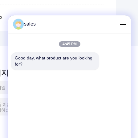
3
4
>>
>|
sales
4:45 PM
Good day, what product are you looking 
for?
시지를 남겨주세요