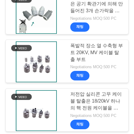
사
은 공기 확관기에 의해 만
들어진 3개 손가락을 부
례
팅시킵니다
Negotiations MOQ:500 PC
채팅
블
로
폭발적 장소 열 수축형 부
트 20KV, MV 케이블 탈
그
출 부트
Negotiations MOQ:500 PC
채팅
사
이
저전압 실리콘 고무 케이
트
블 탈출은 18/20kV 하나
의 핵 전원 케이블을 위한
맵
시리즈를 부팅시킵니다
Negotiations MOQ:500 PC
채팅