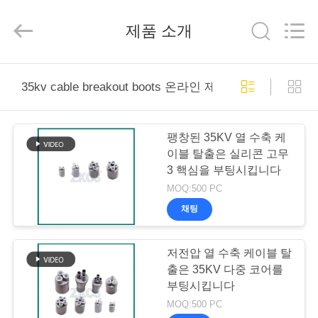
derlandse
ληνικά
日
제품 소개
本語
한국
العرب
हिन्दी
Türkçe
ndonesia
집
iếng Việt
35kv cable breakout boots 온라인 제조
ไทย
বাংলা
فارسی
Polski
제
팽창된 35KV 열 수축 케
품
이블 탈출은 실리콘 고무
중
3 핵심을 부팅시킵니다
국
좋
MOQ:500 PC
은
비
품
채팅
질
냉
디
수
축
저전압 열 수축 케이블 탈
튜
오
브
출은 35KV 다중 코어를
공
급
부팅시킵니다
자.
Copyright
MOQ:500 PC
우
©