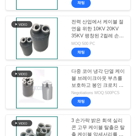
2021
채팅
-
리
2026
HENGYANG
ZK
에
INDUSTRIAL
전력 산업에서 케이블 절
CO.,
LTD.
연을 위한 10KV 20KV
All
대
Rights
35KV 팽창된 2컬레 손가
Reserved.
락 케이블 탈출 부츠
해
MOQ:500 PC
채팅
공
다중 코어 냉각 단열 케이
장
블 브레이크아웃 부츠를
보호하고 봉인 크로치 영
견
역
Negotiations MOQ:500PCS
학
채팅
3 손가락 밝은 회색 실리
품
콘 고무 케이블 탈출은 탈
출 케이블 악세서리를 부