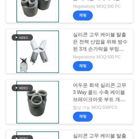
질
팅시킵니다
Negotiations MOQ:500 PC
관
채팅
리
실리콘 고무 케이블 탈출
은 전력 산업을 위해 방수
문
된 3개 손가락을 부팅시
킵니다
의
Negotiations MOQ:500 PC
채팅
하
기
어두운 회색 실리콘 고무
3 Way 콜드 수축 케이블
브레이크아웃 부트 개별
뉴
케이블 단계 보호를 위해
협상 가능 MOQ:500PCS
스
채팅
실리콘 고무 케이블 탈출