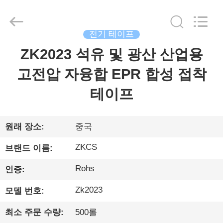
©
2021
-
2026
HENGYANG
전기 테이프
ZK
INDUSTRIAL
CO.,
ZK2023 석유 및 광산 산업용
집
LTD.
All
Rights
고전압 자융합 EPR 합성 접착
Reserved.
제
테이프
품
원래 장소:
중국
비
ZKCS
브랜드 이름:
디
Rohs
인증:
오
Zk2023
모델 번호:
최소 주문 수량:
500롤
우