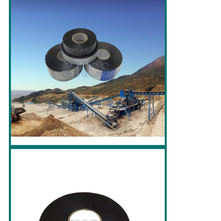
개
인
정
보
보
호
정
책