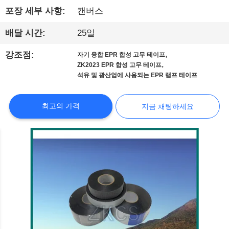
포장 세부 사항:
캔버스
리
에
배달 시간:
25일
대
,
강조점:
자기 융합 EPR 합성 고무 테이프
,
ZK2023 EPR 합성 고무 테이프
해
석유 및 광산업에 사용되는 EPR 램프 테이프
최고의 가격
지금 채팅하세요
공
장
견
학
품