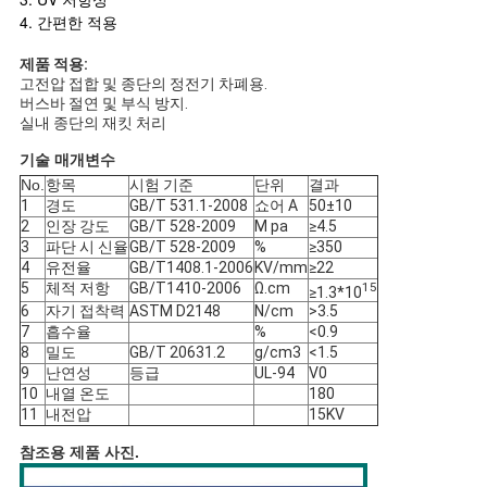
사
4. 간편한 적용
례
제품 적용:
고전압 접합 및 종단의 정전기 차폐용.
버스바 절연 및 부식 방지.
블
실내 종단의 재킷 처리
로
기술 매개변수
No.
항목
시험 기준
단위
결과
그
1
경도
GB/T 531.1-2008
쇼어 A
50±10
2
인장 강도
GB/T 528-2009
M pa
≥4.5
3
파단 시 신율
GB/T 528-2009
%
≥350
4
유전율
GB/T1408.1-2006
KV/mm
≥22
사
5
체적 저항
GB/T1410-2006
Ω.cm
15
≥1.3*10
6
자기 접착력
ASTM D2148
N/cm
>3.5
이
7
흡수율
%
<0.9
8
밀도
GB/T 20631.2
g/cm3
<1.5
트
9
난연성
등급
UL-94
V0
10
내열 온도
180
맵
11
내전압
15KV
참조용 제품 사진.