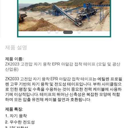
질
관
리
문
제품 설명
의
제품 이름:
하
ZK2023 고전압 자기 융착 EPR 아말감 접착 테이프 (오일 및 광산
산업용)
기
ZK2033 고전압 자기 융착 EPR 아말감 접착 테이프
는 에틸렌 프로필
렌 고무 기반의 자기 융착 및 전도성 테이프입니다. 부하 사이클링으
로 인한 팽창 및 수축을 수용하는 것이 중요한 전력 케이블에 사용하
기에 이상적입니다. 테이프의 뛰어난 신축성은 복잡한 모양에 적합
뉴
하며 모든 압출 유전체 케이블 절연과 호환됩니다.
스
제품 특징:
1. 자기 융착
2. 우수한 전도성
3. UV 저항성