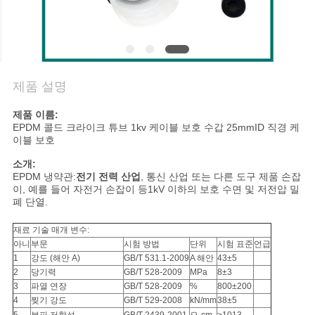
질
관
리
제품 설명
문
제품 이름:
EPDM 콜드 크라이크 튜브 1kv 케이블 보호 수갑 25mmID 직경 케
의
이블 보호
하
소개:
EPDM 냉약관:
전기 전력 산업
, 통신 산업 또는 다른 도구 제품 손잡
기
이, 예를 들어 자전거 손잡이 등1kV 이하의 보호 수면 및 저전압 밀
폐 단열.
재료 기술 매개 변수:
뉴
아니
부문
시험 방법
단위
시험 표준
언급
1
강도 (해안 A)
GB/T 531.1-2009
A 해안
43±5
스
2
당기력
GB/T 528-2009
MPa
8±3
3
파열 연장
GB/T 528-2009
%
800±200
4
찢기 강도
GB/T 529-2008
kN/mm
38±5