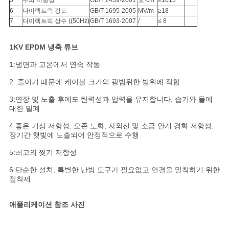
사
5
부피 저항성
GB/T 2439-2001
오·cm
≥1013
6
다이렉트릭 강도
GB/T 1695-2005
MV/m
≥18
례
7
다이렉트릭 상수 ((50Hz)
GB/T 1693-2007
/
≤ 8
1KV EPDM 냉축 튜브
블
1:냉면과 고온에서 연속 작동
로
2: 줄이기 때문에 케이블 크기의 광범위한 범위에 적합
그
3:연장 및 노출 후에도 탄력성과 압력을 유지합니다. 습기와 물에
대한 밀폐
4:좋은 기상 저항성, 오존 노화, 자외선 및 소금 안개 경화 저항성,
사
장기간 햇빛에 노출되어 안정적으로 수행
이
5:최고의 찢기 저항성
6:단순한 설치, 특별한 난방 도구가 필요없고 연결을 밀착하기 위한
트
접착제
맵
애플리케이션 참조 사진