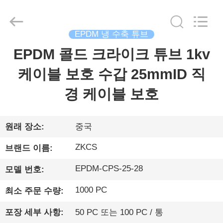
©
2021
-
2026
HENGYANG
EPDM 냉 수축 튜브
ZK
INDUSTRIAL
CO.,
EPDM 콜드 크라이크 튜브 1kv
집
LTD.
All
Rights
케이블 보호 수갑 25mmID 직
Reserved.
제
경 케이블 보호
품
원래 장소:
중국
비
ZKCS
브랜드 이름:
디
EPDM-CPS-25-28
모델 번호:
오
1000 PC
최소 주문 수량:
포장 세부 사항:
50 PC 또는 100 PC / 통
우