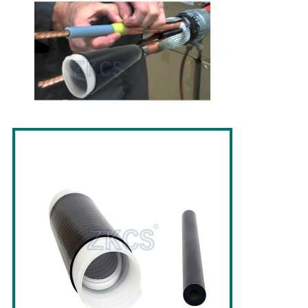
개
인
정
보
보
호
정
책