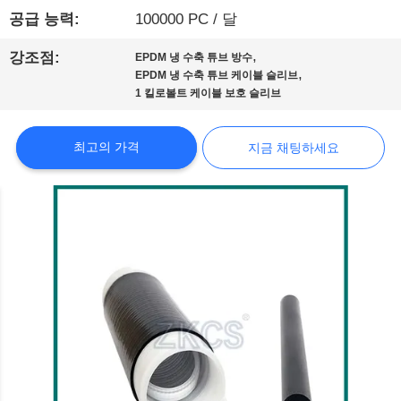
공급 능력:
100000 PC / 달
리
,
에
강조점:
EPDM 냉 수축 튜브 방수
,
EPDM 냉 수축 튜브 케이블 슬리브
대
1 킬로볼트 케이블 보호 슬리브
해
최고의 가격
지금 채팅하세요
공
장
견
학
품