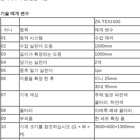
기술 매개 변수
ZK-TEX1500
- 아니
항목
매개 변수
01
동적 시스템
수압 제어
02
수압 실린더 도동
1500mm
03
길이가 확장되는 도중
1000mm
04
당기는 실린더
2개
05
중추 밀기 실린더
1pc
06
지름을 확장 한 후
미니 25mm
최대 95mm
07
기계 색상
주체:빛은 파란색
울타리: 하얀색
08
울타리
아래쪽 폐쇄 울타리
09
부속품
한 세트 확장 폼
10
기계 크기를 참조하십시오 ((L × W ×
3600×600×1300mm
H)