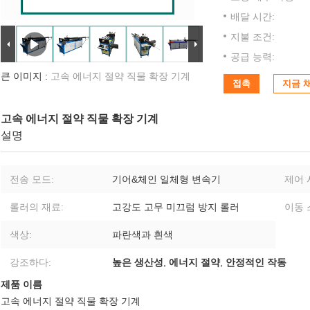
배달 시간:
지불 조건:
공급 능력:
큰 이미지 :
고속 에너지 절약 직물 확장 기계
접촉
지금 
고속 에너지 절약 직물 확장 기계
설명
전송 모드:
기어&체인 일체형 변속기
제어 
롤러의 재료:
고강도 고무 미끄럼 방지 롤러
이동 
색상:
파란색과 흰색
강조하다:
높은 생산성
,
에너지 절약
,
안정적인 작동
제품 이름
고속 에너지 절약 직물 확장 기계