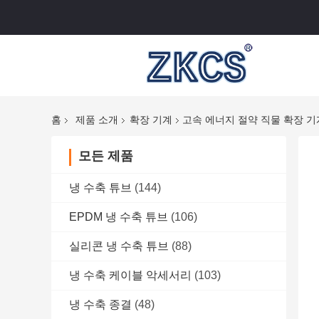
홈
제품 소개
확장 기계
고속 에너지 절약 직물 확장 기
모든 제품
냉 수축 튜브
(144)
EPDM 냉 수축 튜브
(106)
실리콘 냉 수축 튜브
(88)
냉 수축 케이블 악세서리
(103)
냉 수축 종결
(48)