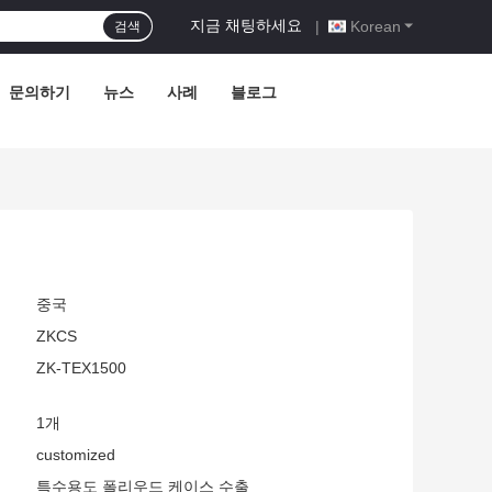
지금 채팅하세요
|
Korean
검색
문의하기
뉴스
사례
블로그
중국
ZKCS
ZK-TEX1500
1개
customized
특수용도 폴리우드 케이스 수출