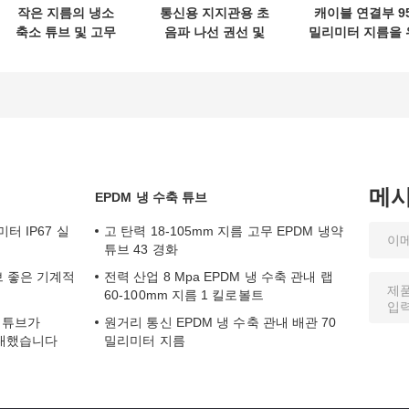
작은 지름의 냉소
통신용 지지관용 초
캐이블 연결부 9
축소 튜브 및 고무
음파 나선 권선 및
밀리미터 지름을 
밀폐 제품용 수압
자동 절단기
한 수력 직물 확
철 확장 기계
기
메
EPDM 냉 수축 튜브
터 IP67 실
고 탄력 18-105mm 지름 고무 EPDM 냉약
튜브 43 경화
브 좋은 기계적
전력 산업 8 Mpa EPDM 냉 수축 관내 랩
60-100mm 지름 1 킬로볼트
축 튜브가
원거리 통신 EPDM 냉 수축 관내 배관 70
확대했습니다
밀리미터 지름