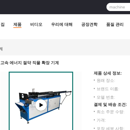
집
제품
비디오
우리에 대해
공장견학
품질 관리
계
고속 에너지 절약 직물 확장 기계
제품 상세 정보:
원래 장소:
브랜드 이름:
모델 번호:
결제 및 배송 조건:
최소 주문 수량:
가격:
포장 세부 사항: