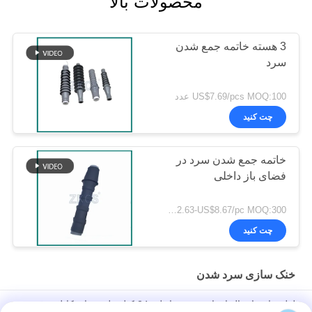
محصولات بالا
3 هسته خاتمه جمع شدن
سرد
US$7.69/pcs MOQ:100 عدد
چت کنید
خاتمه جمع شدن سرد در
فضای باز داخلی
US$2.63-US$8.67/pc MOQ:300 عدد
چت کنید
خنک سازی سرد شدن
لوله عایق اتصال انقباض سرد داخلی 24 کیلو ولت برای کابل برق