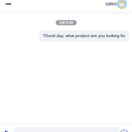
فشار ضعیف
sales
گسترش بدون درز خود تمیز کردن پایان سرد انقباض
9:49 AM
ختم جمع شدن سرد: سس مخفی برای اتصالات کابلی ایمن و قابل
اعتماد!
Good day, what product are you looking for?
دسته بندی های محبوب
همه
لوله کوچک ساز 
Document.title='
EPDM
Cold Shrink Cable 
لوله کوچک کننده 
Accessories
سیلیکون
شکستن کابل
خنک سازی سرد شدن
دستگاه در حال 
آستین محافظ
گسترش