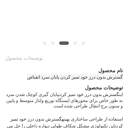
وبلاگ
نقشه
سایت
سیاست
توضیحات محصول
حفظ
حریم
نام محصول
گسترش بدون درز خود تمیز کردن پایان سرد انقباض
خصوصی
توضیحات محصول
گسترش بدون درز خود تمیز کردن
اين
پایان گیری کوچک شدن سرد
به طور خاص برای محورهای ایستگاه توزیع ولتاژ متوسط و پایین
و ستون برج انتقال طراحی شده است.
گسترش بدون درز خود تمیز
استفاده از طراحی ساختاری بهینه
کردن
این تکنولوژی مشکل شکاف طولی دیواره داخلی را حل می