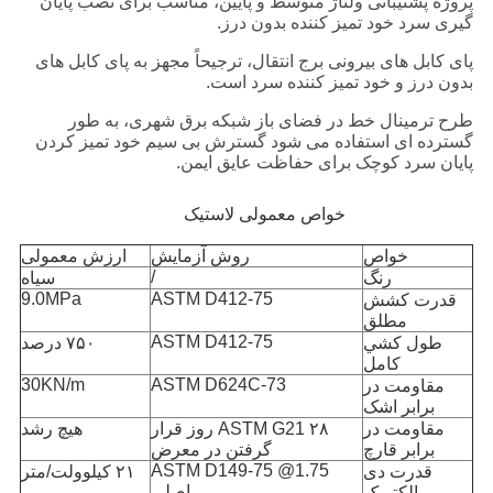
پروژه پشتیبانی ولتاژ متوسط و پایین، مناسب برای نصب پایان
گیری سرد خود تمیز کننده بدون درز.
پای کابل های بیرونی برج انتقال، ترجیحاً مجهز به پای کابل های
بدون درز و خود تمیز کننده سرد است.
طرح ترمینال خط در فضای باز شبکه برق شهری، به طور
گسترده ای استفاده می شود گسترش بی سیم خود تمیز کردن
پایان سرد کوچک برای حفاظت عایق ایمن.
خواص معمولی لاستیک
خواص
روش آزمایش
ارزش معمولی
/
رنگ
سیاه
9.0MPa
ASTM D412-75
قدرت کشش
مطلق
ASTM D412-75
طول کشي
۷۵۰ درصد
کامل
30KN/m
ASTM D624C-73
مقاومت در
برابر اشک
مقاومت در
ASTM G21 ۲۸ روز قرار
هیچ رشد
برابر قارچ
گرفتن در معرض
ASTM D149-75 @1.75
قدرت دی
۲۱ کیلوولت/متر
اصلی
الکتریک