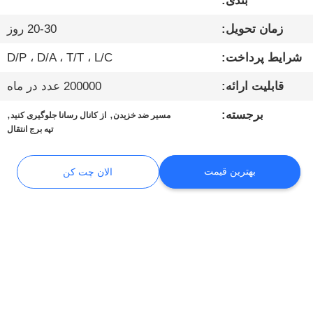
بندی:
تور
زمان تحویل:
20-30 روز
کارخانه
شرایط پرداخت:
D/P ، D/A ، T/T ، L/C
کنترل
قابلیت ارائه:
200000 عدد در ماه
کیفیت
,
,
برجسته:
مسیر ضد خزیدن
از کانال رسانا جلوگیری کنید
تپه برج انتقال
تماس
با
بهترین قیمت
الان چت کن
ما
اخبار
موارد