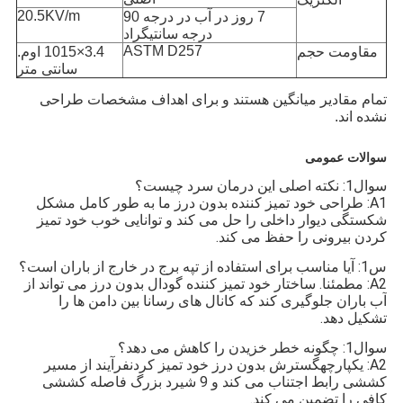
20.5KV/m
7 روز در آب در درجه 90
درجه سانتیگراد
ASTM D257
مقاومت حجم
3.4×1015 اوم.
سانتی متر
تمام مقادیر میانگین هستند و برای اهداف مشخصات طراحی
نشده اند.
سوالات عمومی
سوال1: نکته اصلی این درمان سرد چیست؟
A1: طراحی خود تمیز کننده بدون درز ما به طور کامل مشکل
شکستگی دیوار داخلی را حل می کند و توانایی خوب خود تمیز
کردن بیرونی را حفظ می کند.
س1: آیا مناسب برای استفاده از تپه برج در خارج از باران است؟
A2: مطمئنا. ساختار خود تمیز کننده گودال بدون درز می تواند از
آب باران جلوگیری کند که کانال های رسانا بین دامن ها را
تشکیل دهد.
سوال1: چگونه خطر خزیدن را کاهش می دهد؟
A2: یکپارچه
گسترش بدون درز خود تمیز کردن
فرآیند از مسیر
کششی رابط اجتناب می کند و 9 شیرد بزرگ فاصله کششی
کافی را تضمین می کند.