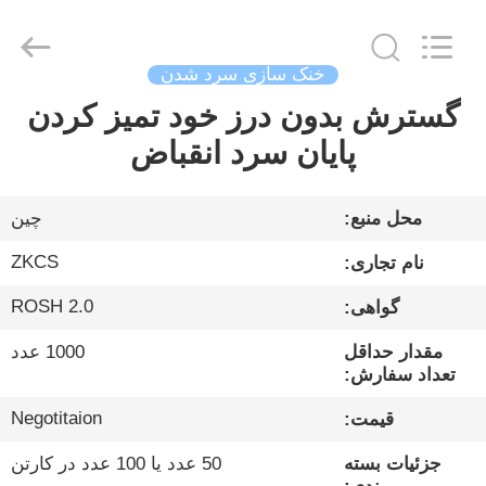
ZK
INDUSTRIAL
CO.,
LTD.
All
خنک سازی سرد شدن
Rights
Reserved.
گسترش بدون درز خود تمیز کردن
صفحه
پایان سرد انقباض
اصلی
محصولات
محل منبع:
چین
ZKCS
نام تجاری:
ویدیوها
ROSH 2.0
گواهی:
مقدار حداقل
1000 عدد
در
تعداد سفارش:
مورد
Negotitaion
قیمت:
ما
جزئیات بسته
50 عدد یا 100 عدد در کارتن