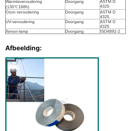
Warmteveroudering
Doorgang
ASTM D
4325
(130℃168h)
Ozon veroudering
Doorgang
ASTM D
4325
UV-veroudering
Doorgang
ASTM D
4325
Xenon-lamp
Doorgang
ISO4892-2
Afbeelding: