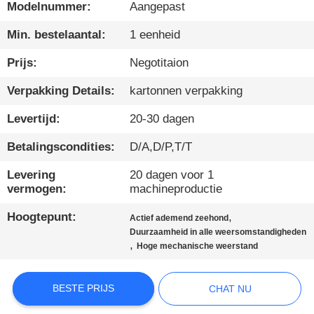
DE
Modelnummer:
Aangepast
FABRIEK
Min. bestelaantal:
1 eenheid
Prijs:
Negotitaion
KWALITEITSCONTROLE
Verpakking Details:
kartonnen verpakking
NEEM
Levertijd:
20-30 dagen
CONTACT
Betalingscondities:
D/A,D/P,T/T
MET
Levering
20 dagen voor 1
ONS
vermogen:
machineproductie
OP
Hoogtepunt:
,
Actief ademend zeehond
Duurzaamheid in alle weersomstandigheden
,
Hoge mechanische weerstand
NIEUWS
BESTE PRIJS
CHAT NU
GEVALLEN