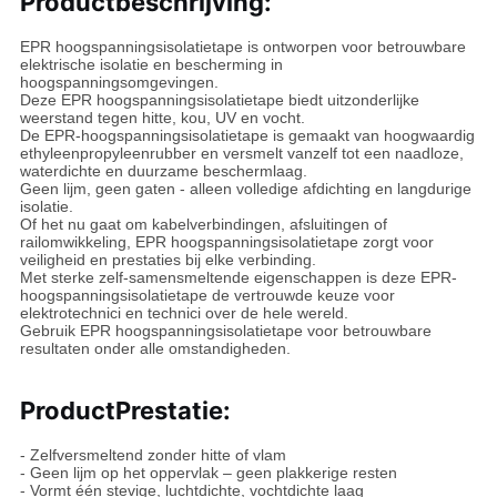
Productbeschrijving:
EPR hoogspanningsisolatietape is ontworpen voor betrouwbare
elektrische isolatie en bescherming in
hoogspanningsomgevingen.
Deze EPR hoogspanningsisolatietape biedt uitzonderlijke
weerstand tegen hitte, kou, UV en vocht.
De EPR-hoogspanningsisolatietape is gemaakt van hoogwaardig
ethyleenpropyleenrubber en versmelt vanzelf tot een naadloze,
waterdichte en duurzame beschermlaag.
Geen lijm, geen gaten - alleen volledige afdichting en langdurige
isolatie.
Of het nu gaat om kabelverbindingen, afsluitingen of
railomwikkeling, EPR hoogspanningsisolatietape zorgt voor
veiligheid en prestaties bij elke verbinding.
Met sterke zelf-samensmeltende eigenschappen is deze EPR-
hoogspanningsisolatietape de vertrouwde keuze voor
elektrotechnici en technici over de hele wereld.
Gebruik EPR hoogspanningsisolatietape voor betrouwbare
resultaten onder alle omstandigheden.
Product
Prestatie:
- Zelfversmeltend zonder hitte of vlam
- Geen lijm op het oppervlak – geen plakkerige resten
- Vormt één stevige, luchtdichte, vochtdichte laag