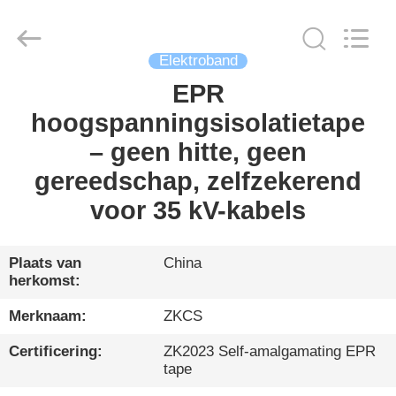
HENGYANG
ZK
INDUSTRIAL
CO.,
LTD.
Elektroband
All
Rights
Reserved.
EPR
THUIS
hoogspanningsisolatietape
PRODUCTEN
– geen hitte, geen
gereedschap, zelfzekerend
VIDEO'S
voor 35 kV-kabels
OVER
Plaats van
China
herkomst:
ONS
Merknaam:
ZKCS
RONDLEIDING
Certificering:
ZK2023 Self-amalgamating EPR
DOOR
tape