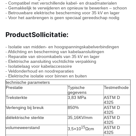
- Compatibel met verschillende kabel- en draadmaterialen
- Gemakkelijk te verwijderen en opnieuw te bewerken – schoon
- Betrouwbare elektrische bescherming voor 35 kV en lager
- Voor het aanbrengen is geen speciaal gereedschap nodig
Product
Sollicitatie
:
- Isolatie van midden- en hoogspanningskabelverbindingen
- Afdichting en bescherming van kabelaansluitingen
- Reparatie van stroomkabels van 35 kV en lager
- Elektrische aansluiting vochtdichte verpakking
- Isolatielaag voor kabelaccessoire
- Veldonderhoud en noodreparaties
- Elektrische isolatie voor binnen en buiten
technische parameters
Prestatie
Typische
Testmethode
gegevens
Treksterkte
3,83 MPa
ASTM D
4325
Verlenging bij breuk
850%
ASTM D
4325
diëlektrische sterkte
35,16KV/mm
ASTM D
4325
volumeweerstand
15
ASTM D
3,5×10
Ωcm
4325