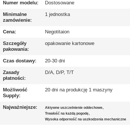
Numer modelu:
Dostosowane
KONTROLA
Minimalne
1 jednostka
JAKOŚCI
zamówienie:
Cena:
Negotitaion
SKONTAKTUJ
Szczegóły
opakowanie kartonowe
SIĘ
pakowania:
Z
Czas dostawy:
20-30 dni
NAMI
Zasady
D/A, D/P, T/T
płatności:
NOWOŚCI
Możliwość
20 dni na produkcję 1 maszyny
Supply:
SPRAWY
Najważniejsze:
,
Aktywne uszczelnienie oddechowe
,
Trwałość na każdą pogodę
Wysoka odporność na uszkodzenia mechaniczne
BLOGU