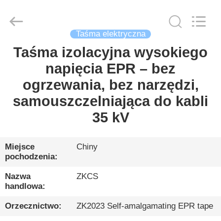
HENGYANG
ZK
INDUSTRIAL
CO.,
LTD.
Taśma elektryczna
All
Rights
Reserved.
Taśma izolacyjna wysokiego
DOM
napięcia EPR – bez
PRODUKTY
ogrzewania, bez narzędzi,
samouszczelniająca do kabli
FILMY
35 kV
O
Miejsce
Chiny
pochodzenia:
NAS
Nazwa
ZKCS
handlowa:
ZWIEDZANIE
FABRYKI
Orzecznictwo:
ZK2023 Self-amalgamating EPR tape