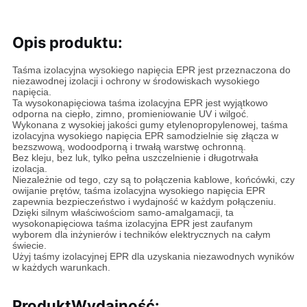
Opis produktu:
Taśma izolacyjna wysokiego napięcia EPR jest przeznaczona do
niezawodnej izolacji i ochrony w środowiskach wysokiego
napięcia.
Ta wysokonapięciowa taśma izolacyjna EPR jest wyjątkowo
odporna na ciepło, zimno, promieniowanie UV i wilgoć.
Wykonana z wysokiej jakości gumy etylenopropylenowej, taśma
izolacyjna wysokiego napięcia EPR samodzielnie się złącza w
bezszwową, wodoodporną i trwałą warstwę ochronną.
Bez kleju, bez luk, tylko pełna uszczelnienie i długotrwała
izolacja.
Niezależnie od tego, czy są to połączenia kablowe, końcówki, czy
owijanie prętów, taśma izolacyjna wysokiego napięcia EPR
zapewnia bezpieczeństwo i wydajność w każdym połączeniu.
Dzięki silnym właściwościom samo-amalgamacji, ta
wysokonapięciowa taśma izolacyjna EPR jest zaufanym
wyborem dla inżynierów i techników elektrycznych na całym
świecie.
Użyj taśmy izolacyjnej EPR dla uzyskania niezawodnych wyników
w każdych warunkach.
Produkt
Wydajność: