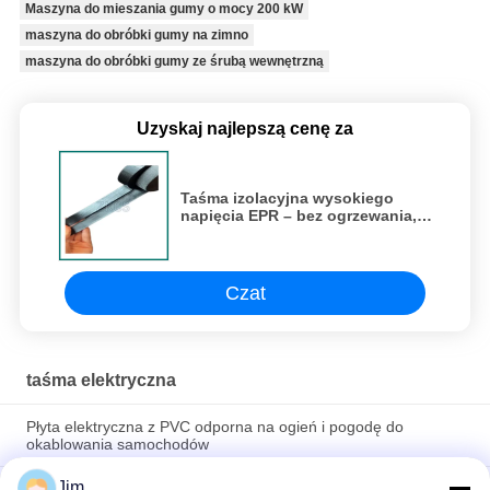
Maszyna do mieszania gumy o mocy 200 kW
maszyna do obróbki gumy na zimno
maszyna do obróbki gumy ze śrubą wewnętrzną
Uzyskaj najlepszą cenę za
Taśma izolacyjna wysokiego
napięcia EPR – bez ogrzewania,
bez narzędzi, samouszczelniająca
do kabli 35 kV
Czat
taśma elektryczna
Płyta elektryczna z PVC odporna na ogień i pogodę do
okablowania samochodów
Jim
Taśma izolacyjna wysokiego napięcia EPR – bez ogrzewania,