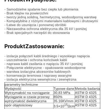
- Samodzielne spalanie bez ciepła lub płomienia
- Brak klejów na powierzchni
- tworzy jedną solidną, hermetyczną, wodoodporną warstwę
- Kompatybilne z różnymi materiałami kablowymi i drutowymi
- Łatwe do usunięcia i ponownej obróbki
- Niezawodna ochrona elektryczna dla 35 kV i poniżej
- Brak specjalnych narzędzi do stosowania
Produkt
Zastosowanie
:
- izolacja połączeń kabli średniego i wysokiego napięcia
- uszczelnienie i ochrona końcówek kabli
- naprawa kabli zasilania o napięciu 35 kV i poniżej
- Połączenie elektryczne - opakowanie wodoodporne
- warstwa izolacyjna akcesoriów kablowych
- konserwacja terenowa i naprawy awaryjne
- izolacja elektryczna wewnętrzna i zewnętrzna
parametry techniczne
Wydajność
Typowe dane
Metoda badania
Wytrzymałość na rozciąganie
30,83 MPa
ASTM D 4325
Wyciąganie w czasie przerwy
850%
ASTM D 4325
wytrzymałość dielektryczna
35.16KV/mm
ASTM D 4325
opór objętościowy
15
ASTM D 4325
3.5×10
Ωcm