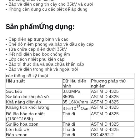
- Bảo vệ điện đáng tin cậy cho 35kV và dưới
- Không cần dụng cụ đặc biệt để áp dụng
Sản phẩm
Ứng dụng
:
- Cáp điện áp trung bình và cao
- Chế độ niêm phong và bảo vệ đầu dây cáp
- sửa chữa cáp điện dưới 35kV
- Kết nối điện bao bọc chống ẩm
- Lớp cách nhiệt phụ kiện cáp
- Bảo trì thực địa và sửa chữa khẩn cấp
- Bảo vệ điện trong nhà và ngoài trời
các thông số kỹ thuật
Hiệu suất
Dữ liệu điển
Phương pháp thử
hình
nghiệm
Sức kéo
3.83MPa
ASTM D 4325
Sự kéo dài khi phá vỡ
850%
ASTM D 4325
Khả năng điện áp
35.16KV/mm
ASTM D 4325
Kháng tích khối lượng
15
ASTM D 4325
3.5×10
Ωcm
Độ lão hóa do nhiệt
Thả đi
ASTM D 4325
((130°C168h)
Sự lão hóa ozon
Thả đi
ASTM D 4325
Lớn tuổi UV
Thả đi
ASTM D 4325
Đèn xenon
Thả đi
ISO 4892-2