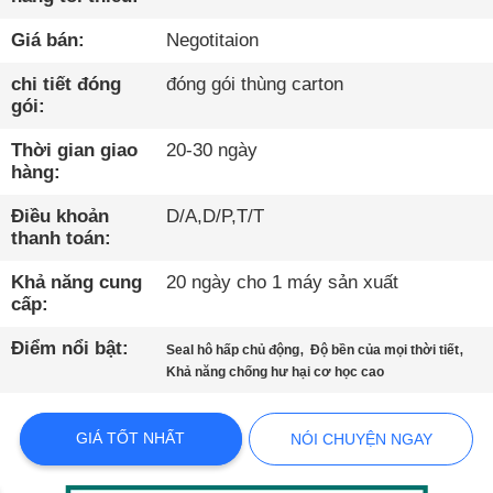
TÔI
Giá bán:
Negotitaion
THAM
chi tiết đóng
đóng gói thùng carton
gói:
QUAN
NHÀ
Thời gian giao
20-30 ngày
hàng:
MÁY
Điều khoản
D/A,D/P,T/T
thanh toán:
KIỂM
Khả năng cung
20 ngày cho 1 máy sản xuất
SOÁT
cấp:
CHẤT
Điểm nổi bật:
,
,
Seal hô hấp chủ động
Độ bền của mọi thời tiết
LƯỢNG
Khả năng chống hư hại cơ học cao
LIÊN
GIÁ TỐT NHẤT
NÓI CHUYỆN NGAY
HỆ