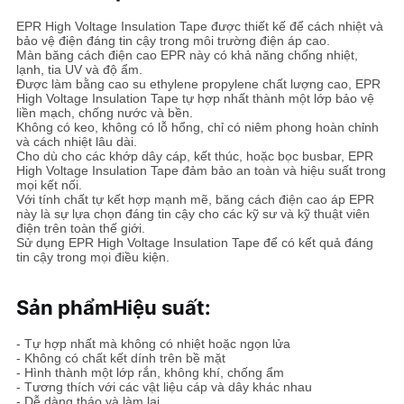
ĐỒ
EPR High Voltage Insulation Tape được thiết kế để cách nhiệt và
TRANG
bảo vệ điện đáng tin cậy trong môi trường điện áp cao.
Màn băng cách điện cao EPR này có khả năng chống nhiệt,
WEB
lạnh, tia UV và độ ẩm.
Được làm bằng cao su ethylene propylene chất lượng cao, EPR
High Voltage Insulation Tape tự hợp nhất thành một lớp bảo vệ
liền mạch, chống nước và bền.
CHÍNH
Không có keo, không có lỗ hổng, chỉ có niêm phong hoàn chỉnh
và cách nhiệt lâu dài.
SÁCH
Cho dù cho các khớp dây cáp, kết thúc, hoặc bọc busbar, EPR
High Voltage Insulation Tape đảm bảo an toàn và hiệu suất trong
BẢO
mọi kết nối.
Với tính chất tự kết hợp mạnh mẽ, băng cách điện cao áp EPR
MẬT
này là sự lựa chọn đáng tin cậy cho các kỹ sư và kỹ thuật viên
điện trên toàn thế giới.
Sử dụng EPR High Voltage Insulation Tape để có kết quả đáng
tin cậy trong mọi điều kiện.
Sản phẩm
Hiệu suất:
- Tự hợp nhất mà không có nhiệt hoặc ngọn lửa
- Không có chất kết dính trên bề mặt
- Hình thành một lớp rắn, không khí, chống ẩm
- Tương thích với các vật liệu cáp và dây khác nhau
- Dễ dàng tháo và làm lại