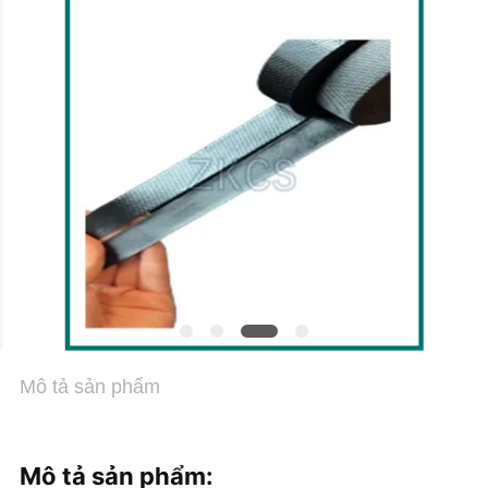
VỚI
CHÚNG
TÔI
TIN
TỨC
CÁC
TRƯỜNG
HỢP
Mô tả sản phẩm
BLOG
SƠ
Mô tả sản phẩm: