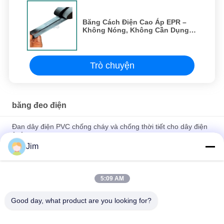
Băng Cách Điện Cao Áp EPR –
Không Nóng, Không Cần Dụng
Cụ, Tự Cầu Chì Cho Cáp 35kV
Trò chuyện
băng đeo điện
Đan dây điện PVC chống cháy và chống thời tiết cho dây điện
ô tô
Jim
Băng Cách Điện Cao Áp EPR – Không Nóng, Không Cần Dụng
Cụ, Tự Cầu Chì Cho Cáp 35kV
5:09 AM
Băng keo PVC chống axit và kiềm, cách điện, vật liệu chống
ẩm, chống thấm cho cách điện mối nối dây
Good day, what product are you looking for?
Danh mục phổ biến
Tất cả