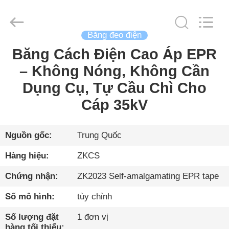
-
2026
HENGYANG
ZK
INDUSTRIAL
CO.,
Băng đeo điện
LTD.
All
Băng Cách Điện Cao Áp EPR
TRANG
Rights
Reserved.
– Không Nóng, Không Cần
CHỦ
Dụng Cụ, Tự Cầu Chì Cho
CÁC
Cáp 35kV
SẢN
PHẨM
Nguồn gốc:
Trung Quốc
Hàng hiệu:
ZKCS
VIDEO
Chứng nhận:
ZK2023 Self-amalgamating EPR tape
Số mô hình:
tùy chỉnh
VỀ
CHÚNG
Số lượng đặt
1 đơn vị
hàng tối thiểu: