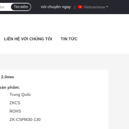
nói chuyện ngay
|
Vietnamese
Tìm kiếm
LIÊN HỆ VỚI CHÚNG TÔI
TIN TỨC
y 2.0mm
 sản phẩm:
Trung Quốc
ZKCS
ROHS
ZK-CSPM30-130