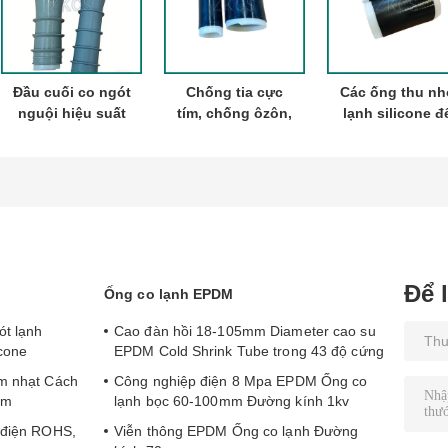
Đầu cuối co ngót
Chống tia cực
Các ống thu nh
nguội hiệu suất
tím, chống ôzôn,
lạnh silicone đ
cao cho kỹ thuật
giãn nở gấp 4 lần
niêm phong cá
điện
– Ống co lạnh
điện
bằng silicon
Để 
Ống co lạnh EPDM
ót lạnh
Cao đàn hồi 18-105mm Diameter cao su
cone
EPDM Cold Shrink Tube trong 43 độ cứng
ám nhạt Cách
Công nghiệp điện 8 Mpa EPDM Ống co
mm
lạnh bọc 60-100mm Đường kính 1kv
p điện ROHS,
Viễn thông EPDM Ống co lạnh Đường