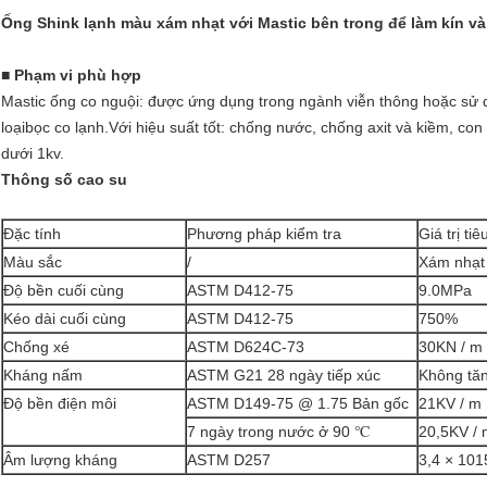
Ống Shink lạnh màu xám nhạt với Mastic bên trong để làm kín và
■ Phạm vi phù hợp
Mastic ống co nguội: được ứng dụng trong ngành viễn thông hoặc sử d
loại
bọc co lạnh.
Với hiệu suất tốt: chống nước, chống axit và kiềm, co
dưới 1kv.
Thông số cao su
Đặc tính
Phương pháp kiểm tra
Giá trị tiê
Màu sắc
/
Xám nhạt
Độ bền cuối cùng
ASTM D412-75
9.0MPa
Kéo dài cuối cùng
ASTM D412-75
750%
Chống xé
ASTM D624C-73
30KN / m
Kháng nấm
ASTM G21 28 ngày tiếp xúc
Không tă
Độ bền điện môi
ASTM D149-75 @ 1.75 Bản gốc
21KV / m
7 ngày trong nước ở 90 ℃
20,5KV / 
Âm lượng kháng
ASTM D257
3,4 × 10