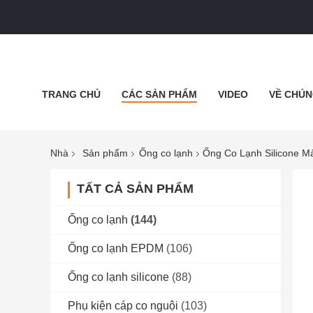
TRANG CHỦ
CÁC SẢN PHẨM
VIDEO
VỀ CHÚN
CÁC TRƯỜNG HỢP
BLOG
Nhà
Sản phẩm
Ống co lạnh
Ống Co Lạnh Silicone M
TẤT CẢ SẢN PHẨM
Ống co lạnh
(144)
Ống co lạnh EPDM
(106)
Ống co lạnh silicone
(88)
Phụ kiện cáp co nguội
(103)