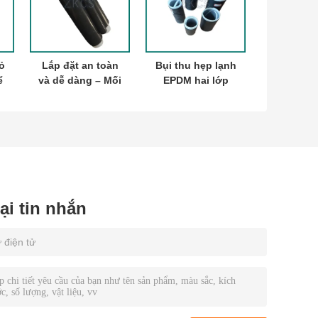
ỏ
Lắp đặt an toàn
Bụi thu hẹp lạnh
ể
và dễ dàng – Mối
EPDM hai lớp
p
nối cáp co nguội
cho đường dây
điện
lại tin nhắn