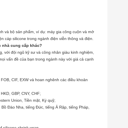
nh và bộ sản phẩm, ví dụ: máy gia công cuộn và mở
ện cáp silicone trong ngành điện viễn thông và điện.
ác nhà cung cấp khác?
g, với đội ngũ kỹ sư và công nhân giàu kinh nghiệm,
 mọi vấn đề của bạn trong ngành này với giá cả cạnh
n FOB, CIF, EXW và hoan nghênh các điều khoản
, HKD, GBP, CNY, CHF;
estern Union, Tiền mặt, Ký quỹ;
g Bồ Đào Nha, tiếng Đức, tiếng Ả Rập, tiếng Pháp,
f silicone shrink wrap