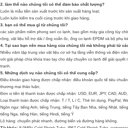
2. làm thế nào chúng tôi có thể đảm bảo chất lượng?
Luôn là mẫu tiền sản xuất trước khi sản xuất hàng loạt;
Luôn luôn kiểm tra cuối cùng trước khi giao hàng;
3. bạn có thể mua gì từ chúng tôi?
các sản phẩm niêm phong seri co lạnh, bao gồm máy gia công tùy chỉ
rộng, vật liệu hỗ trợ dải / ống xoắn ốc, ống co lạnh EPDM và bộ phụ ki
4. Tại sao bạn nên mua hàng của chúng tôi mà không phải từ c
Nhiều năm tập trung vào vật liệu cơ sở hạ tầng viễn thông và điện năn
với giải pháp chìa khóa trao tay cho dây chuyền co lạnh để giải quyết
tranh.
5. Những dịch vụ nào chúng tôi có thể cung cấp?
Điều khoản giao hàng được chấp nhận: điều khoản quốc tế tiêu chuẩ
thương mại thảo luận;
Đơn vị tiền tệ thanh toán được chấp nhận: USD, EUR, JPY, CAD, AUD
Loại thanh toán được chấp nhận: T / T, L / C, Thẻ tín dụng, PayPal, W
Ngôn ngư: tiếng Anh, tiếng Trung, tiếng Tây Ban Nha, tiếng Nhật, tiến
tiếng Nga, tiếng Hàn, tiếng Hindi, tiếng Ý
Lô hàng: chuyển phát nhanh, đường biển và đường hàng không.
Từ khóa:
9.0MPa Cold Shrink Tube
,
IP67 Cold Shrink Tube
,
waterproo