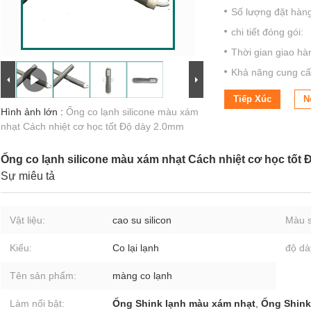
Số lượng đặt hàng 
chi tiết đóng gói:
Thời gian giao hà
Khả năng cung cấ
Tiếp Xúc
N
Hình ảnh lớn :
Ống co lạnh silicone màu xám
nhạt Cách nhiệt cơ học tốt Độ dày 2.0mm
Ống co lạnh silicone màu xám nhạt Cách nhiệt cơ học tốt
Sự miêu tả
Vật liệu:
cao su silicon
Màu s
Kiểu:
Co lại lạnh
độ dà
Tên sản phẩm:
màng co lạnh
Làm nổi bật:
Ống Shink lạnh màu xám nhạt
,
Ống Shink