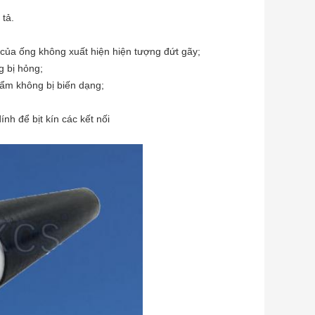
 tả.
 của ống không xuất hiện hiện tượng đứt gãy;
g bị hỏng;
hẩm không bị biến dạng;
nh để bịt kín các kết nối