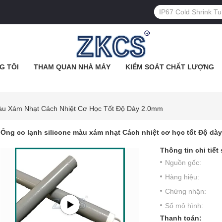
G TÔI
THAM QUAN NHÀ MÁY
KIỂM SOÁT CHẤT LƯỢNG
àu Xám Nhạt Cách Nhiệt Cơ Học Tốt Độ Dày 2.0mm
Ống co lạnh silicone màu xám nhạt Cách nhiệt cơ học tốt Độ dà
Thông tin chi tiết
Nguồn gốc:
Hàng hiệu:
Chứng nhận:
Số mô hình:
Thanh toán: