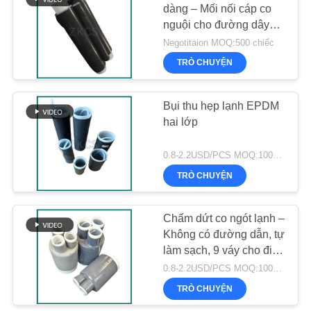
ĐỒ
dàng – Mối nối cáp co
nguội cho đường dây
TRANG
26
điện
Negotitaion MOQ:500 chiếc
WEB
TRÒ CHUYỆN
Tay áo bảo vệ
CHÍNH
Bụi thu hẹp lạnh EPDM
SÁCH
hai lớp
BẢO
0.8-2.2USD/PCS MOQ:1000 chiếc
MẬT
TRÒ CHUYỆN
27
Chấm dứt co ngót lạnh –
Máy mở rộng
Không có đường dẫn, tự
làm sạch, 9 váy cho điện
áp cao
0.8-2.2USD/PCS MOQ:1000 chiếc
TRÒ CHUYỆN