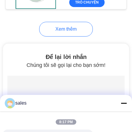
TRÒ CHUYỆN
27
Dây băng ghép
Xem thêm
Để lại lời nhắn
Chúng tôi sẽ gọi lại cho bạn sớm!
23
băng chống nước
sales
8:17 PM
50