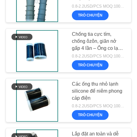
VỚI
0.8-2.2USD/PCS MOQ:1000 CÁI
CHÚNG
TRÒ CHUYỆN
51
TÔI
Chấm dứt co rút
Chống tia cực tím,
chống ôzôn, giãn nở
TIN
lạnh
gấp 4 lần – Ống co lạnh
TỨC
bằng silicon
0.8-2.2USD/PCS MOQ:1000 CÁI
TRÒ CHUYỆN
CÁC
TRƯỜNG
Các ống thu nhỏ lạnh
61
silicone để niêm phong
HỢP
cáp điện
thắt dây cáp
0.8-2.2USD/PCS MOQ:1000 chiếc
BLOG
TRÒ CHUYỆN
SƠ
Lắp đặt an toàn và dễ