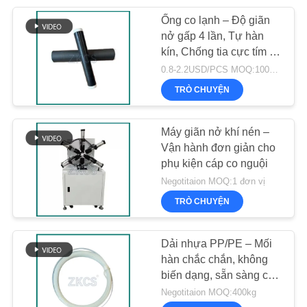
Ống co lạnh – Độ giãn
24
nở gấp 4 lần, Tự hàn
kín, Chống tia cực tím &
Máy cuộn xoắn ốc
Ozone cho các mối nối
0.8-2.2USD/PCS MOQ:1000 chiếc
viễn thông & cáp
TRÒ CHUYỆN
Máy giãn nở khí nén –
Vận hành đơn giản cho
phụ kiện cáp co nguội
86
Negotitaion MOQ:1 đơn vị
TRÒ CHUYỆN
Dải lõi
Dải nhựa PP/PE – Mối
hàn chắc chắn, không
biến dạng, sẵn sàng cho
sản xuất tự động
Negotitaion MOQ:400kg