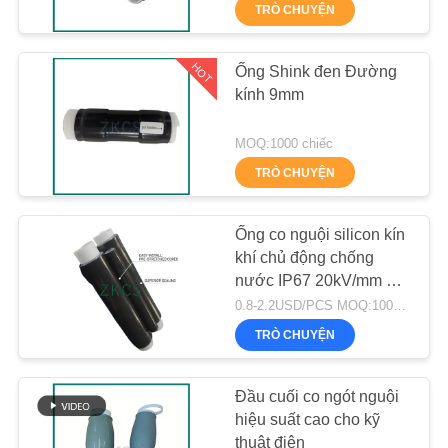
TÔI
TRÒ CHUYỆN
THAM
HOT
Ống Shink đen Đường
89
kính 9mm
QUAN
NHÀ
Ống co lạnh silicone
MOQ:1000 chiếc
MÁY
TRÒ CHUYỆN
KIỂM
Ống co nguội silicon kín
khí chủ động chống
SOÁT
nước IP67 20kV/mm để
CHẤT
109
bảo vệ cách điện cáp
0.8-2.2USD/PCS MOQ:1000 chiếc
điện
LƯỢNG
Phụ kiện cáp co
TRÒ CHUYỆN
nguội
LIÊN
Đầu cuối co ngót nguội
hiệu suất cao cho kỹ
HỆ
thuật điện