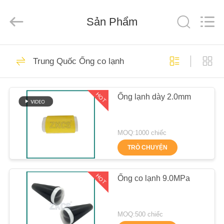
-
2026
HENGYANG
ZK
Sản Phẩm
INDUSTRIAL
CO.,
LTD.
All
TRANG
Rights
148
Reserved.
Trung Quốc Ống co lạnh
CHỦ
Ống co lạnh
HOT
Ống lạnh dày 2.0mm
CÁC
SẢN
PHẨM
MOQ:1000 chiếc
TRÒ CHUYỆN
121
VIDEO
HOT
Ống co lạnh 9.0MPa
Ống co lạnh EPDM
VỀ
CHÚNG
MOQ:500 chiếc