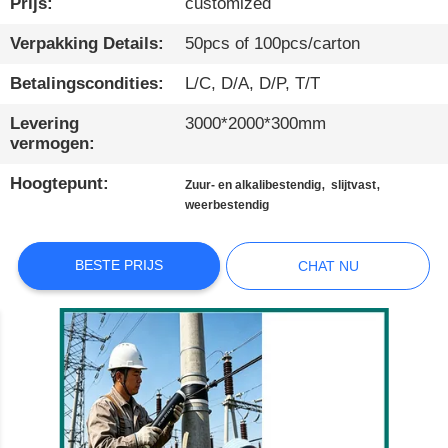
DE
Prijs:
customized
FABRIEK
Verpakking Details:
50pcs of 100pcs/carton
Betalingscondities:
L/C, D/A, D/P, T/T
KWALITEITSCONTROLE
Levering
3000*2000*300mm
vermogen:
NEEM
Hoogtepunt:
,
,
Zuur- en alkalibestendig
slijtvast
CONTACT
weerbestendig
MET
ONS
BESTE PRIJS
CHAT NU
OP
NIEUWS
GEVALLEN