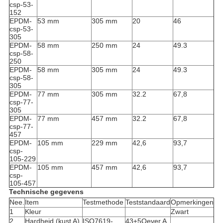
csp-53-
152
EPDM-
53 mm
305 mm
20
46
csp-53-
305
EPDM-
58 mm
250 mm
24
49.3
csp-58-
250
EPDM-
58 mm
305 mm
24
49.3
csp-58-
305
EPDM-
77 mm
305 mm
32.2
67,8
csp-77-
305
EPDM-
77 mm
457 mm
32.2
67,8
csp-77-
457
EPDM-
105 mm
229 mm
42,6
93,7
csp-
105-229
EPDM-
105 mm
457 mm
42,6
93,7
csp-
105-457
Technische gegevens
Nee.
Item
Testmethode
Teststandaard
Opmerkingen
1
Kleur
Zwart
2
Hardheid (kust A)
ISO7619-
43±5Oever A