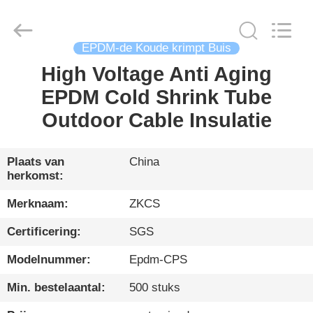
HENGYANG
ZK
INDUSTRIAL
CO.,
LTD.
EPDM-de Koude krimpt Buis
All
Rights
Reserved.
High Voltage Anti Aging
THUIS
EPDM Cold Shrink Tube
PRODUCTEN
Outdoor Cable Insulatie
VIDEO'S
Plaats van
China
herkomst:
OVER
Merknaam:
ZKCS
ONS
Certificering:
SGS
Modelnummer:
Epdm-CPS
RONDLEIDING
Min. bestelaantal:
500 stuks
DOOR