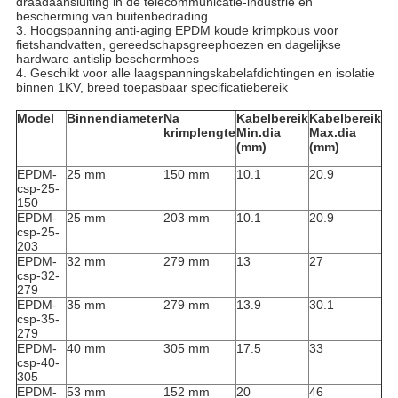
draadaansluiting in de telecommunicatie-industrie en
bescherming van buitenbedrading
3. Hoogspanning anti-aging EPDM koude krimpkous voor
fietshandvatten, gereedschapsgreephoezen en dagelijkse
hardware antislip beschermhoes
4. Geschikt voor alle laagspanningskabelafdichtingen en isolatie
binnen 1KV, breed toepasbaar specificatiebereik
Model
Binnendiameter
Na
Kabelbereik
Kabelbereik
krimplengte
Min.dia
Max.dia
(mm)
(mm)
EPDM-
25 mm
150 mm
10.1
20.9
csp-25-
150
EPDM-
25 mm
203 mm
10.1
20.9
csp-25-
203
EPDM-
32 mm
279 mm
13
27
csp-32-
279
EPDM-
35 mm
279 mm
13.9
30.1
csp-35-
279
EPDM-
40 mm
305 mm
17.5
33
csp-40-
305
EPDM-
53 mm
152 mm
20
46