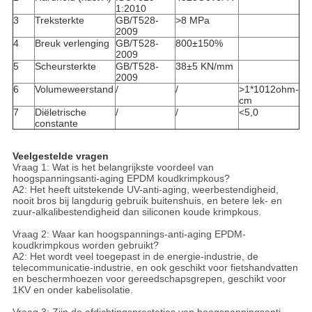
1:2010
3
Treksterkte
GB/T528-
>8 MPa
2009
4
Breuk verlenging
GB/T528-
800±150%
2009
5
Scheursterkte
GB/T528-
38±5 KN/mm
2009
6
Volumeweerstand
/
/
>1*1012ohm-
cm
7
Diëletrische
/
/
<5,0
constante
Veelgestelde vragen
Vraag 1: Wat is het belangrijkste voordeel van
hoogspanningsanti-aging EPDM koudkrimpkous?
A2: Het heeft uitstekende UV-anti-aging, weerbestendigheid,
nooit bros bij langdurig gebruik buitenshuis, en betere lek- en
zuur-alkalibestendigheid dan siliconen koude krimpkous.
Vraag 2: Waar kan hoogspannings-anti-aging EPDM-
koudkrimpkous worden gebruikt?
A2: Het wordt veel toegepast in de energie-industrie, de
telecommunicatie-industrie, en ook geschikt voor fietshandvatten
en beschermhoezen voor gereedschapsgrepen, geschikt voor
1KV en onder kabelisolatie.