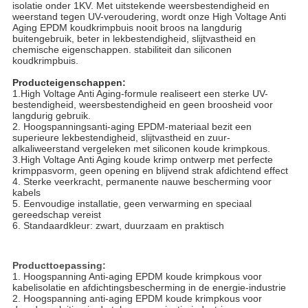
isolatie onder 1KV. Met uitstekende weersbestendigheid en
weerstand tegen UV-veroudering, wordt onze High Voltage Anti
Aging EPDM koudkrimpbuis nooit broos na langdurig
buitengebruik, beter in lekbestendigheid, slijtvastheid en
chemische eigenschappen. stabiliteit dan siliconen
koudkrimpbuis.
Producteigenschappen:
1.High Voltage Anti Aging-formule realiseert een sterke UV-
bestendigheid, weersbestendigheid en geen broosheid voor
langdurig gebruik.
2. Hoogspanningsanti-aging EPDM-materiaal bezit een
superieure lekbestendigheid, slijtvastheid en zuur-
alkaliweerstand vergeleken met siliconen koude krimpkous.
3.High Voltage Anti Aging koude krimp ontwerp met perfecte
krimppasvorm, geen opening en blijvend strak afdichtend effect
4. Sterke veerkracht, permanente nauwe bescherming voor
kabels
5. Eenvoudige installatie, geen verwarming en speciaal
gereedschap vereist
6. Standaardkleur: zwart, duurzaam en praktisch
Producttoepassing
:
1. Hoogspanning Anti-aging EPDM koude krimpkous voor
kabelisolatie en afdichtingsbescherming in de energie-industrie
2. Hoogspanning anti-aging EPDM koude krimpkous voor