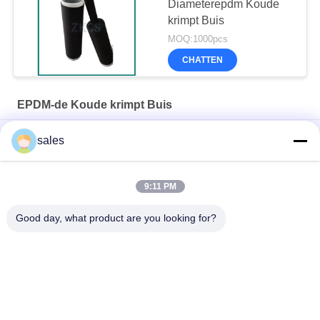
Diameterepdm Koude
krimpt Buis
MOQ:1000pcs
CHATTEN
EPDM-de Koude krimpt Buis
EPDM-koudkrimpbuis
sales
High Voltage Anti Aging EPDM Cold Shrink Tube Outdoor Cable
Insulatie
9:11 PM
Universaal weerbestendig afsluitend EPDM eindkap
Good day, what product are you looking for?
populaire categorieën
Alle
De Koude Krimpt 
EPDM-De Koude 
Buis
Krimpt Buis