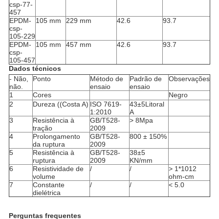
csp-77-
457
EPDM-
105 mm
229 mm
42.6
93.7
csp-
105-229
EPDM-
105 mm
457 mm
42.6
93.7
csp-
105-457
Dados técnicos
- Não,
Ponto
Método de
Padrão de
Observações
não.
ensaio
ensaio
1
Cores
Negro
2
Dureza ((Costa A)
ISO 7619-
43±5Litoral
1:2010
A
3
Resistência à
GB/T528-
> 8Mpa
tração
2009
4
Prolongamento
GB/T528-
800 ± 150%
da ruptura
2009
5
Resistência à
GB/T528-
38±5
ruptura
2009
KN/mm
6
Resistividade de
/
/
> 1*1012
volume
ohm-cm
7
Constante
/
/
< 5.0
dielétrica
Perguntas frequentes