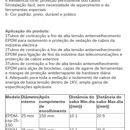
4.Resiliência forte, proteção permanente dos cabos
5Instalação fácil, sem necessidade de aquecimento e de
ferramentas especiais
6- Cor padrão: preto, durável e prático
Aplicação do produto
:
1Tubos de contracção a frio de alta tensão antienvelhecimento
EPDM para isolamento e proteção de vedação de cabos da
indústria eléctrica
2Tubos de contracção a frio de alta tensão antienvelhecimento
EPDM para ligação de fios da indústria das telecomunicações e
protecção de cabos externos
3Tubos de contração a frio de alta tensão antienvelhecimento
EPDM para alças de bicicletas, capas de agarre de ferramentas
e mangas de proteção antiderrapante de hardware diária
4. Adequado para toda a vedação e isolamento de cabos de
energia de baixa tensão dentro de 1KV, ampla gama de
especificações aplicáveis
Modelo
Diâmetro
Após
Distância do
Distância do
interno
comprimento
cabo Min.dia
cabo Max.dia
de
((mm))
((mm))
encolhimento
EPDM-
25 mm
150 mm
10.1
20.9
csp-25-
150