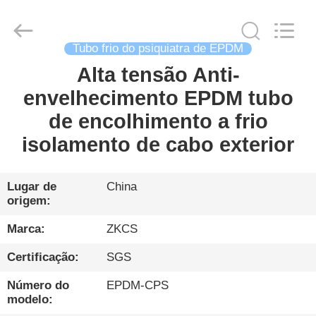
HENGYANG
ZK
INDUSTRIAL
CO.,
LTD.
Tubo frio do psiquiatra de EPDM
All
Rights
Reserved.
Alta tensão Anti-
LAR
envelhecimento EPDM tubo
PRODUTOS
de encolhimento a frio
isolamento de cabo exterior
VÍDEOS
Lugar de
China
origem:
SOBRE
NÓS
Marca:
ZKCS
Certificação:
SGS
VISITA
Número do
EPDM-CPS
À
modelo: