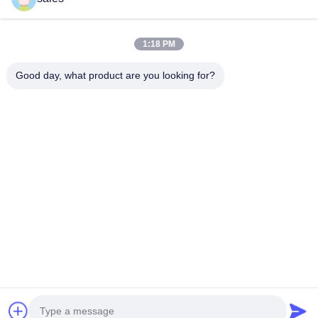
Alta tensão Anti-envelhecimento EPDM tubo de encolhimento a
frio isolamento de cabo exterior
1:18 PM
Tampão de extremidade EPDM de vedação universal à prova
de intempéries
Good day, what product are you looking for?
Categorias populares
Todos
Tubo Frio Do 
Tubo Frio Do 
Psiquiatra
Psiquiatra De EPDM
Tubo Frio Do 
Acessórios Frios Do 
Psiquiatra Do 
Cabo Do Psiquiatra
Silicone
Terminação Fria Do 
Fuga Do Cabo
Psiquiatra
Máquina De 
Luva Protetora
Expansão
Conversar Agora