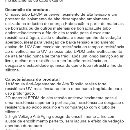
frio isolamento de cabo exterior
Descrição do produto:
O nosso tubo EPDM antienvelhecimento de alta tensão é um
protetor de isolamento de alto desempenho amplamente
utilizado na indústria de energia,Fabricação a partir de materiais
de borracha ou de outros materiais de borrachaEste tubo
antienvelhecimento a frio de alta tensão possui excelente
resistência à água, ácido e alcalina e desempenho de vedação
apertado, ideal para vedação de baixa tensão e isolamento
abaixo de 1KV.Com excelente resistência ao tempo e resistência
ao envelhecimento UV, o nosso tubo EPDM antienvelhecimento
de alta tensão nunca se torna frágil após um longo serviço ao ar
livre, melhor em resistência a perfuração,resistência ao
desgaste e estabilidade química do que o tubo retráctil a frio de
silicone.
Características do produto:
1A fórmula Anti-Ageamento de Alta Tensão realiza forte
resistência UV, resistência ao clima e nenhuma fragilidade para
uso prolongado.
2O material EPDM de alta tensão antienvelhecimento possui
uma resistência superior à perfuração, resistência ao desgaste e
resistência ao ácido alcalino em comparação com o tubo de
silicone.
3.High Voltage Anti Aging design de encolhimento a frio com
ajuste de encolhimento perfeito, sem lacuna e efeito de vedação
apertado duradouro