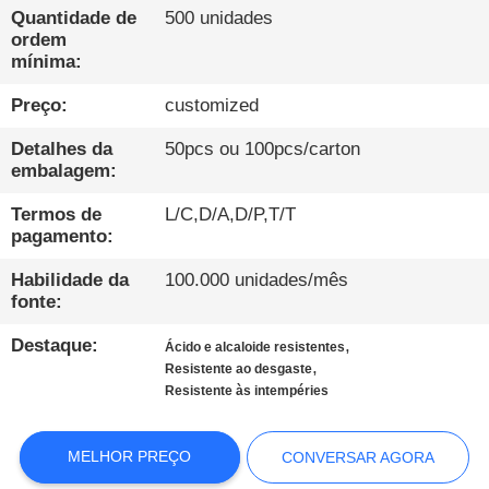
FÁBRICA
Quantidade de
500 unidades
ordem
mínima:
CONTROLE
Preço:
customized
DE
QUALIDADE
Detalhes da
50pcs ou 100pcs/carton
embalagem:
CONTATE-
Termos de
L/C,D/A,D/P,T/T
pagamento:
NOS
Habilidade da
100.000 unidades/mês
fonte:
NOTÍCIAS
Destaque:
,
Ácido e alcaloide resistentes
,
Resistente ao desgaste
CASOS
Resistente às intempéries
BLOGUE
MELHOR PREÇO
CONVERSAR AGORA