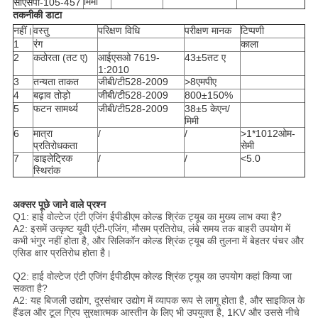
मिमी
सीएसपी-105-457
तकनीकी डाटा
नहीं।
वस्तु
परिक्षण विधि
परीक्षण मानक
टिप्पणी
1
रंग
काला
2
कठोरता (तट ए)
आईएसओ 7619-
43±5तट ए
1:2010
3
तन्यता ताकत
जीबी/टी528-2009
>8एमपीए
4
बढ़ाव तोड़ो
जीबी/टी528-2009
800±150%
5
फटन सामर्थ्य
जीबी/टी528-2009
38±5 केएन/
मिमी
6
मात्रा
/
/
>1*1012ओम-
प्रतिरोधकता
सेमी
7
डाइलेट्रिक
/
/
<5.0
स्थिरांक
अक्सर पूछे जाने वाले प्रश्न
Q1: हाई वोल्टेज एंटी एजिंग ईपीडीएम कोल्ड श्रिंक ट्यूब का मुख्य लाभ क्या है?
A2: इसमें उत्कृष्ट यूवी एंटी-एजिंग, मौसम प्रतिरोध, लंबे समय तक बाहरी उपयोग में
कभी भंगुर नहीं होता है, और सिलिकॉन कोल्ड श्रिंक ट्यूब की तुलना में बेहतर पंचर और
एसिड क्षार प्रतिरोध होता है।
Q2: हाई वोल्टेज एंटी एजिंग ईपीडीएम कोल्ड श्रिंक ट्यूब का उपयोग कहां किया जा
सकता है?
A2: यह बिजली उद्योग, दूरसंचार उद्योग में व्यापक रूप से लागू होता है, और साइकिल के
हैंडल और टूल ग्रिप सुरक्षात्मक आस्तीन के लिए भी उपयुक्त है, 1KV और उससे नीचे