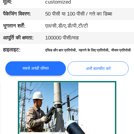
मूल्य:
customized
दौरा
पैकेजिंग विवरण:
50 पीसी या 100 पीसी / गत्ते का डिब्बा
गुणवत्ता
भुगतान शर्तें:
एल/सी,डी/ए,डी/पी,टी/टी
नियंत्रण
आपूर्ति की क्षमता:
100000 पीसी/माह
हाइलाइट:
,
,
हमसे
एसिड और क्षार प्रतिरोधी
पहनने के लिए प्रतिरोधी
मौसम प्रतिरोधी
संपर्क
सबसे अच्छी कीमत
अभी बातचीत करें
करें
समाचार
मामले
ब्लॉग