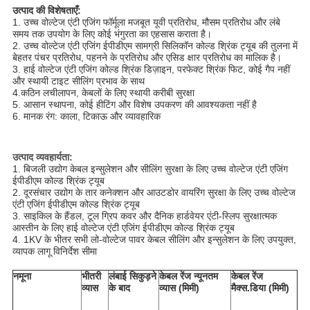
उत्पाद की विशेषताएँ:
1. उच्च वोल्टेज एंटी एजिंग फॉर्मूला मजबूत यूवी प्रतिरोध, मौसम प्रतिरोध और लंबे
समय तक उपयोग के लिए कोई भंगुरता का एहसास कराता है।
2. उच्च वोल्टेज एंटी एजिंग ईपीडीएम सामग्री सिलिकॉन कोल्ड श्रिंक ट्यूब की तुलना में
बेहतर पंचर प्रतिरोध, पहनने के प्रतिरोध और एसिड क्षार प्रतिरोध का मालिक है।
3. हाई वोल्टेज एंटी एजिंग कोल्ड श्रिंक डिज़ाइन, परफेक्ट श्रिंक फिट, कोई गैप नहीं
और स्थायी टाइट सीलिंग प्रभाव के साथ
4.कठिन लचीलापन, केबलों के लिए स्थायी करीबी सुरक्षा
5. आसान स्थापना, कोई हीटिंग और विशेष उपकरण की आवश्यकता नहीं है
6. मानक रंग: काला, टिकाऊ और व्यावहारिक
उत्पाद व्यवहार्यता
:
1. बिजली उद्योग केबल इन्सुलेशन और सीलिंग सुरक्षा के लिए उच्च वोल्टेज एंटी एजिंग
ईपीडीएम कोल्ड श्रिंक ट्यूब
2. दूरसंचार उद्योग के तार कनेक्शन और आउटडोर वायरिंग सुरक्षा के लिए उच्च वोल्टेज
एंटी एजिंग ईपीडीएम कोल्ड श्रिंक ट्यूब
3. साइकिल के हैंडल, टूल ग्रिप कवर और दैनिक हार्डवेयर एंटी-स्लिप सुरक्षात्मक
आस्तीन के लिए हाई वोल्टेज एंटी एजिंग ईपीडीएम कोल्ड श्रिंक ट्यूब
4. 1KV के भीतर सभी लो-वोल्टेज पावर केबल सीलिंग और इन्सुलेशन के लिए उपयुक्त,
व्यापक लागू विनिर्देश सीमा
नमूना
भीतरी
लंबाई सिकुड़ने
केबल रेंज न्यूनतम
केबल रेंज
व्यास
के बाद
व्यास (मिमी)
मैक्स.डिया (मिमी)