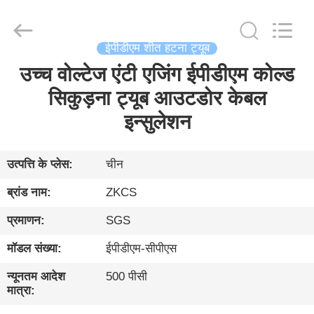
HENGYANG
ZK
INDUSTRIAL
CO.,
LTD.
ईपीडीएम शीत हटना ट्यूब
All
Rights
Reserved.
उच्च वोल्टेज एंटी एजिंग ईपीडीएम कोल्ड
घर
सिकुड़ना ट्यूब आउटडोर केबल
उत्पादों
इन्सुलेशन
विडियो
उत्पत्ति के प्लेस:
चीन
ब्रांड नाम:
ZKCS
हमारे
प्रमाणन:
SGS
बारे
मॉडल संख्या:
ईपीडीएम-सीपीएस
में
न्यूनतम आदेश
500 पीसी
मात्रा:
फ़ैक्टरी