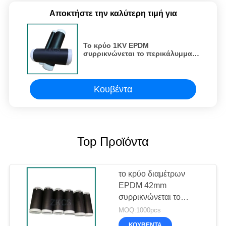
Αποκτήστε την καλύτερη τιμή για
Το κρύο 1KV EPDM
συρρικνώνεται το περικάλυμμα,
το κρύο διαμέτρων 60300mm
συρρικνώνεται τη σωλήνωση
Κουβέντα
Top Προϊόντα
το κρύο διαμέτρων
EPDM 42mm
συρρικνώνεται το
σωλήνα
MOQ:1000pcs
ΚΟΥΒΈΝΤΑ