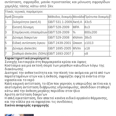
αντίσταση, σφραγίδα, μανίκι προστασίας και μόνωση σφραγίδων
χαμηλής τάσης κάτω από 1kv.
Υλικές τεχνικές παράμετροι:
Αριθ.
Στοιχεία
Μέθοδος δοκιμής
Μονάδα
Πρότυπα δοκιμής
Παρ
1
Σκληρότητα (ακτή Α)
GB/T 531.1-2009
Ακτή Α
43±5
2
Εκτατή δύναμη
GB/T 528-2009
MPA
8±3
3
Επιμήκυνση σπασιμάτων
GB/T 528-2009
%
800±200
4
Δύναμη δακρυ'ων
GB/T 529-2008
kN/mm
38±5
5
Ειδική αντίσταση όγκου
GB/T 2439-2001
Ω•εκατ.
≥1013
6
Δύναμη dielectric
GB/T 1695-2005
MV/m
≥18
7
Σταθερά dielectric (50Hz)
GB/T 1693-2007
/
≤8
Χαρακτηριστικά γνωρίσματα:
Συνεχής λειτουργία στη θερμοκρασία κρύου και ύψους
Κοστούμια για μια εκτενή σειρά των μεγεθών καλωδίων λόγω της
διακένωσης
Διατηρεί την ανθεκτικότητα και την πίεσή του ακόμα και μετά από των
παρατεταμένων ετών και η έκθεση, σφραγίζει σφιχτά ενάντια στην
υγρασία και το νερό
Καλή καιρική αντίσταση, το όζον που γερνούν, η υπεριώδης ακτίνα και η
αλατισμένη αντίσταση διάβρωσης υδρονέφωσης, αποδίδουν σταθερά
κάτω από την έκθεση μεγάλης περιόδου στον ήλιο
Άριστη αντίσταση δακρυ'ων
Η απλή εγκατάσταση, δεν απαιτεί κανένα ειδικό εργαλείο θέρμανσης,
και την κόλλα για να σφραγίσει τις συνδέσεις
Εικόνα αναφοράς εφαρμογής