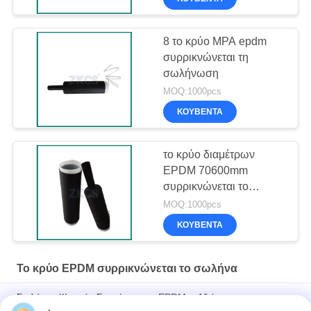
8 το κρύο MPA epdm
συρρικνώνεται τη
σωλήνωση
MOQ:1000pcs
ΚΟΥΒΈΝΤΑ
το κρύο διαμέτρων
EPDM 70600mm
συρρικνώνεται το
σωλήνα
MOQ:1000pcs
ΚΟΥΒΈΝΤΑ
Το κρύο EPDM συρρικνώνεται το σωλήνα
Σωλήνας Ψυχρής Συρρίκνωσης EPDM – Αξιόπιστη
Στεγανοποίηση για Καλώδια Τηλεπικοινωνιών & Ηλεκτρικά