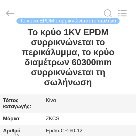
2026
HENGYANG
ZK
INDUSTRIAL
CO.,
LTD.
Το κρύο EPDM συρρικνώνεται το σωλήνα
All
Rights
Το κρύο 1KV EPDM
ΣΠΊΤΙ
Reserved.
συρρικνώνεται το
ΠΡΟΪΌΝΤΑ
περικάλυμμα, το κρύο
διαμέτρων 60300mm
ΒΊΝΤΕΟ
συρρικνώνεται τη
σωλήνωση
ΓΙΑ
ΕΜΆΣ
Τόπος
Κίνα
καταγωγής:
ΞΕΝΆΓΗΣΗ
Μάρκα:
ZKCS
ΣΤΟ
Αριθμό
Epdm-CP-60-12