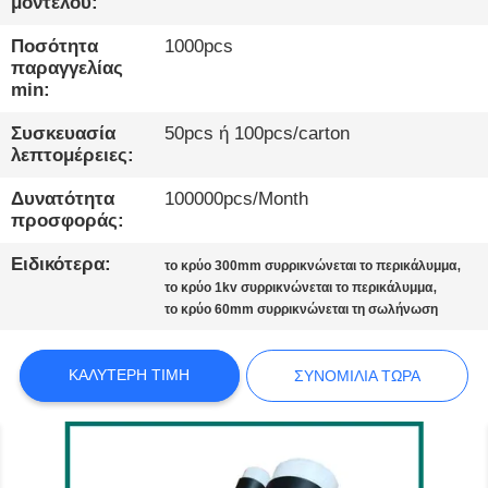
ΕΡΓΟΣΤΆΣΙΟ
μοντέλου:
Ποσότητα
1000pcs
παραγγελίας
ΠΟΙΟΤΙΚΌΣ
min:
ΈΛΕΓΧΟΣ
Συσκευασία
50pcs ή 100pcs/carton
λεπτομέρειες:
ΕΠΙΚΟΙΝΩΝΉΣΤΕ
Δυνατότητα
100000pcs/Month
ΜΑΖΊ
προσφοράς:
ΜΑΣ
Ειδικότερα:
,
το κρύο 300mm συρρικνώνεται το περικάλυμμα
,
το κρύο 1kv συρρικνώνεται το περικάλυμμα
το κρύο 60mm συρρικνώνεται τη σωλήνωση
ΕΙΔΉΣΕΙΣ
ΚΑΛΎΤΕΡΗ ΤΙΜΉ
ΣΥΝΟΜΙΛΊΑ ΤΏΡΑ
ΥΠΟΘΈΣΕΙΣ
ΙΣΤΟΛΌΓΙΟ