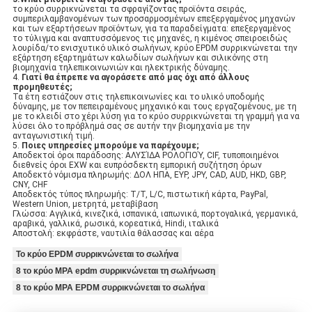
το κρύο συρρικνώνεται τα σφραγίζοντας προϊόντα σειράς,
συμπεριλαμβανομένων των προσαρμοσμένων επεξεργαμένος μηχανών
και των εξαρτήσεων προϊόντων, για τα παραδείγματα: επεξεργαμένος
το τύλιγμα και αναπτυσσόμενος τις μηχανές, η κιμένος σπειροειδώς
λουρίδα/το ενισχυτικό υλικό σωλήνων, κρύο EPDM συρρικνώνεται την
εξάρτηση εξαρτημάτων καλωδίων σωλήνων και σιλικόνης στη
βιομηχανία τηλεπικοινωνιών και ηλεκτρικής δύναμης.
4.
Γιατί θα έπρεπε να αγοράσετε από μας όχι από άλλους
προμηθευτές;
Τα έτη εστιάζουν στις τηλεπικοινωνίες και το υλικό υποδομής
δύναμης, με τον πεπειραμένους μηχανικό και τους εργαζομένους, με τη
με το κλειδί στο χέρι λύση για το κρύο συρρικνώνεται τη γραμμή για να
λύσει όλο το πρόβλημά σας σε αυτήν την βιομηχανία με την
ανταγωνιστική τιμή.
5.
Ποιες υπηρεσίες μπορούμε να παρέχουμε;
Αποδεκτοί όροι παράδοσης: ΑΛΥΣΊΔΑ ΡΟΛΟΓΙΟΎ, CIF, τυποποιημένοι
διεθνείς όροι EXW και ευπρόσδεκτη εμπορική συζήτηση όρων
Αποδεκτό νόμισμα πληρωμής: ΔΟΛ ΗΠΑ, ΕΥΡ, JPY, CAD, AUD, HKD, GBP,
CNY, CHF
Αποδεκτός τύπος πληρωμής: T/T, L/C, πιστωτική κάρτα, PayPal,
Western Union, μετρητά, μεταβίβαση
Γλώσσα: Αγγλικά, κινεζικά, ισπανικά, ιαπωνικά, πορτογαλικά, γερμανικά,
αραβικά, γαλλικά, ρωσικά, κορεατικά, Hindi, ιταλικά
Αποστολή: εκφράστε, ναυτιλία θάλασσας και αέρα
Το κρύο EPDM συρρικνώνεται το σωλήνα
8 το κρύο MPA epdm συρρικνώνεται τη σωλήνωση
8 το κρύο MPA EPDM συρρικνώνεται το σωλήνα