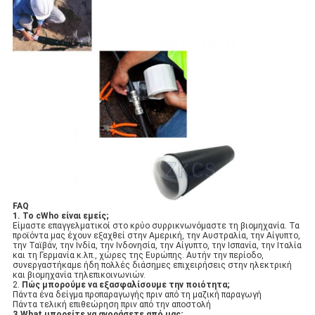
FAQ
1. Το cWho είναι εμείς;
Είμαστε επαγγελματικοί στο κρύο συρρικνωνόμαστε τη βιομηχανία. Τα
προϊόντα μας έχουν εξαχθεί στην Αμερική, την Αυστραλία, την Αίγυπτο,
την Ταϊβάν, την Ινδία, την Ινδονησία, την Αίγυπτο, την Ισπανία, την Ιταλία
και τη Γερμανία κ.λπ., χώρες της Ευρώπης. Αυτήν την περίοδο,
συνεργαστήκαμε ήδη πολλές διάσημες επιχειρήσεις στην ηλεκτρική
και βιομηχανία τηλεπικοινωνιών.
2.
Πώς μπορούμε να εξασφαλίσουμε την ποιότητα;
Πάντα ένα δείγμα προπαραγωγής πριν από τη μαζική παραγωγή
Πάντα τελική επιθεώρηση πριν από την αποστολή
3.What μπορείτε να αγοράσετε από μας;