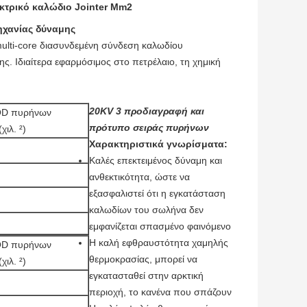
εκτρικό καλώδιο Jointer Mm2
ηχανίας δύναμης
ulti-core διασυνδεμένη σύνδεση καλωδίου
ς. Ιδιαίτερα εφαρμόσιμος στο πετρέλαιο, τη χημική
20KV 3 προδιαγραφή και
D πυρήνων
πρότυπο σειράς πυρήνων
χιλ. ²)
Χαρακτηριστικά γνωρίσματα:
Καλές επεκτειμένος δύναμη και
ανθεκτικότητα, ώστε να
εξασφαλιστεί ότι η εγκατάσταση
καλωδίων του σωλήνα δεν
εμφανίζεται σπασμένο φαινόμενο
Η καλή εφθραυστότητα χαμηλής
D πυρήνων
θερμοκρασίας, μπορεί να
χιλ. ²)
εγκατασταθεί στην αρκτική
περιοχή, το κανένα που σπάζουν