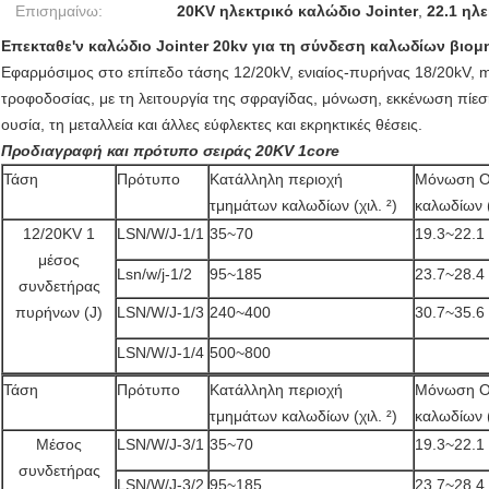
Επισημαίνω:
20KV ηλεκτρικό καλώδιο Jointer
,
22.1 ηλ
Επεκταθε'ν καλώδιο Jointer 20kv για τη σύνδεση καλωδίων βιομ
Εφαρμόσιμος στο επίπεδο τάσης 12/20kV, ενιαίος-πυρήνας 18/20kV, m
τροφοδοσίας, με τη λειτουργία της σφραγίδας, μόνωση, εκκένωση πίεση
ουσία, τη μεταλλεία και άλλες εύφλεκτες και εκρηκτικές θέσεις.
Προδιαγραφή και πρότυπο σειράς 20KV 1core
Τάση
Πρότυπο
Κατάλληλη περιοχή
Μόνωση O
τμημάτων καλωδίων (χιλ. ²)
καλωδίων (
12/20KV 1
LSN/W/J-1/1
35~70
19.3~22.1
μέσος
Lsn/w/j-1/2
95~185
23.7~28.4
συνδετήρας
πυρήνων (J)
LSN/W/J-1/3
240~400
30.7~35.6
LSN/W/J-1/4
500~800
Τάση
Πρότυπο
Κατάλληλη περιοχή
Μόνωση O
τμημάτων καλωδίων (χιλ. ²)
καλωδίων (
Μέσος
LSN/W/J-3/1
35~70
19.3~22.1
συνδετήρας
LSN/W/J-3/2
95~185
23.7~28.4