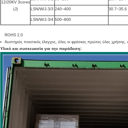
12/20KV 3cores
(J)
LSN/W/J-3/3
240~400
30.7~35.6
LSN/W/J-3/4
500~800
ROHS 2,0
Αυστηρός ποιοτικός έλεγχος, όλες οι φρέσκες πρώτες ύλες χρήσης, 
Υλικό και συσκευασία για την παράδοση: