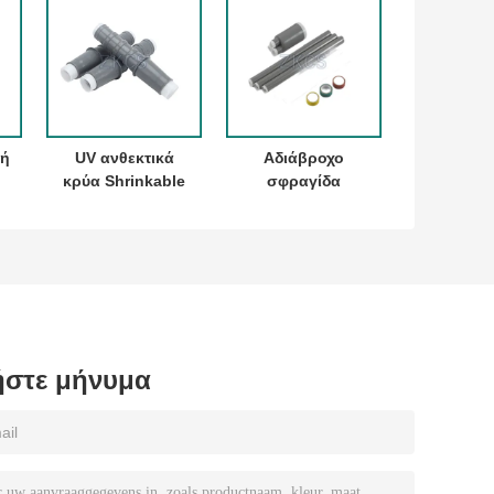
ρή
UV ανθεκτικά
Αδιάβροχο
κρύα Shrinkable
σφραγίδα
ς
εξαρτήματα
εξωτερικού
καλωδίων που
ψυχρού
σφραγίζουν το
συρρίκνωσης
λάστιχο
Splice σωλήνα
σιλικόνης
για υψηλή τάση
στε μήνυμα