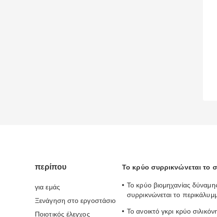
περίπου
Το κρύο συρρικνώνεται το
Το κρύο βιομηχανίας δύναμη
για εμάς
συρρικνώνεται το περικάλυμ
Ξενάγηση στο εργοστάσιο
2.0mm σιλικόνη IP67 συρρικ
Το ανοικτό γκρι κρύο σιλικόν
Ποιοτικός έλεγχος
σωλήνωση