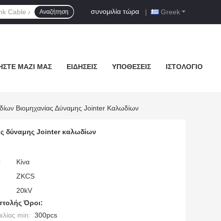
συνομιλία τώρα
|
Greek
Αναζήτηση
ΉΣΤΕ ΜΑΖΊ ΜΑΣ
ΕΙΔΉΣΕΙΣ
ΥΠΟΘΈΣΕΙΣ
ΙΣΤΟΛΌΓΙΟ
ίων Βιομηχανίας Δύναμης Jointer Καλωδίων
ς δύναμης Jointer καλωδίων
:
Κίνα
ZKCS
20kV
τολής Όροι:
λίας min:
300pcs