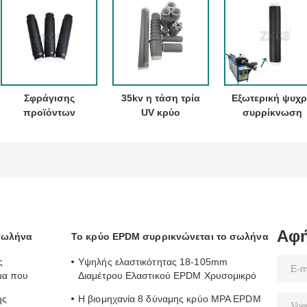
Σφράγισης
35kv η τάση τρία
Εξωτερική ψυχ
προϊόντων
UV κρύο
συρρίκνωση
μαύρη σιλικόνης
Resisitance
ενδογραμμική
σύνδεση
πυρήνων
σύνδεσης για
καλωδίου
συρρικνώνεται
καλώδια 22KV
τροφοδοσίας
τις υπαίθριες
και 35KV
μόνωσης
εξαρτήσεις
Γρήγορη και
καλωδίων κοινή
εξαρτημάτων
ασφαλής
εγκατάσταση
Αφή
 σωλήνα
Το κρύο EPDM συρρικνώνεται το σωλήνα
ς
Υψηλής ελαστικότητας 18-105mm
μα που
Διαμέτρου Ελαστικού EPDM Χρυσομικρό
νώνονται τη
σωλήνα σε 43 Δυνατότητα
ης
Η βιομηχανία 8 δύναμης κρύο MPA EPDM