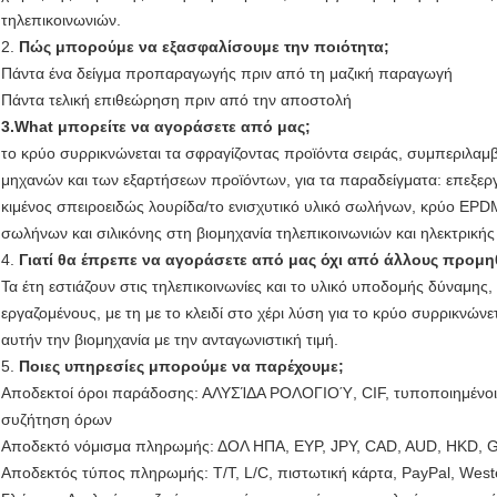
τηλεπικοινωνιών.
2.
Πώς μπορούμε να εξασφαλίσουμε την ποιότητα;
Πάντα ένα δείγμα προπαραγωγής πριν από τη μαζική παραγωγή
Πάντα τελική επιθεώρηση πριν από την αποστολή
3.What μπορείτε να αγοράσετε από μας;
το κρύο συρρικνώνεται τα σφραγίζοντας προϊόντα σειράς, συμπεριλ
μηχανών και των εξαρτήσεων προϊόντων, για τα παραδείγματα: επεξεργ
κιμένος σπειροειδώς λουρίδα/το ενισχυτικό υλικό σωλήνων, κρύο EP
σωλήνων και σιλικόνης στη βιομηχανία τηλεπικοινωνιών και ηλεκτρικής
4.
Γιατί θα έπρεπε να αγοράσετε από μας όχι από άλλους προμη
Τα έτη εστιάζουν στις τηλεπικοινωνίες και το υλικό υποδομής δύναμης,
εργαζομένους, με τη με το κλειδί στο χέρι λύση για το κρύο συρρικνών
αυτήν την βιομηχανία με την ανταγωνιστική τιμή.
5.
Ποιες υπηρεσίες μπορούμε να παρέχουμε;
Αποδεκτοί όροι παράδοσης: ΑΛΥΣΊΔΑ ΡΟΛΟΓΙΟΎ, CIF, τυποποιημένοι 
συζήτηση όρων
Αποδεκτό νόμισμα πληρωμής: ΔΟΛ ΗΠΑ, ΕΥΡ, JPY, CAD, AUD, HKD, 
Αποδεκτός τύπος πληρωμής: T/T, L/C, πιστωτική κάρτα, PayPal, West