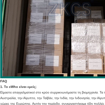
FAQ
1. Το cWho είναι εμείς;
Είμαστε επαγγελματικοί στο κρύο συρρικνωνόμαστε τη βιομηχανία. Τα π
Αυστραλία, την Αίγυπτο, την Ταϊβάν, την Ινδία, την Ινδονησία, την Αίγυπ
χώρες της Ευρώπης. Αυτήν την περίοδο, συνεργαστήκαμε ήδη πολλές δι