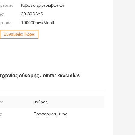
μέρειες:
Κιβώτιο χαρτοκιβωτίων
ς:
20-30DAYS
φοράς:
100000pcs/Month
Συνομιλία Τώρα
ηχανίας δύναμης Jointer καλωδίων
α:
μαύρος
:
Προσαρμοσμένος