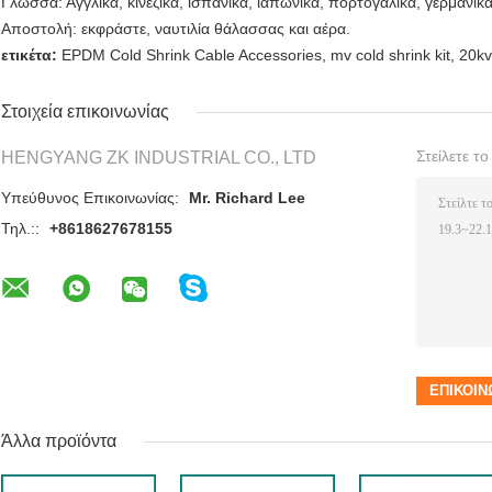
Γλώσσα: Αγγλικά, κινεζικά, ισπανικά, ιαπωνικά, πορτογαλικά, γερμανικά,
Αποστολή: εκφράστε, ναυτιλία θάλασσας και αέρα.
ετικέτα:
EPDM Cold Shrink Cable Accessories
,
mv cold shrink kit
,
20kv
Στοιχεία επικοινωνίας
Στείλετε τ
HENGYANG ZK INDUSTRIAL CO., LTD
Υπεύθυνος Επικοινωνίας:
Mr. Richard Lee
Τηλ.::
+8618627678155
Άλλα προϊόντα