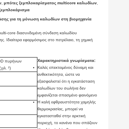
ν
,
μπότες ξεμπλοκαρίσματος multicore καλωδίων
,
 ξεμπλοκάρισμα
άσης για τη μόνωση καλωδίων στη βιομηχανία
ulti-core διασυνδεμένη σύνδεση καλωδίου
ς. Ιδιαίτερα εφαρμόσιμος στο πετρέλαιο, τη χημική
Χαρακτηριστικά γνωρίσματα:
D πυρήνων
Καλές επεκτειμένος δύναμη και
χιλ. ²)
ανθεκτικότητα, ώστε να
εξασφαλιστεί ότι η εγκατάσταση
καλωδίων του σωλήνα δεν
εμφανίζεται σπασμένο φαινόμενο
Η καλή εφθραυστότητα χαμηλής
θερμοκρασίας, μπορεί να
εγκατασταθεί στην αρκτική
περιοχή, το κανένα που σπάζουν