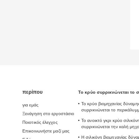
περίπου
Το κρύο συρρικνώνεται το
Το κρύο βιομηχανίας δύναμη
για εμάς
συρρικνώνεται το περικάλυμ
Ξενάγηση στο εργοστάσιο
2.0mm σιλικόνη IP67 συρρικ
Το ανοικτό γκρι κρύο σιλικόν
Ποιοτικός έλεγχος
σωλήνωση
συρρικνώνεται την καλή μηχ
Επικοινωνήστε μαζί μας
2.0mm σωλήνων πάχος
Η σιλικόνη βιομηχανίας δύ