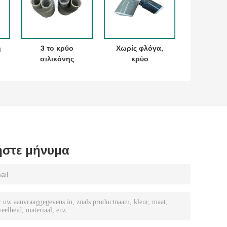
η
3 το κρύο
Χωρίς φλόγα,
σιλικόνης
κρύο
 ∙
πυρήνων
συρρικνωτικό
συρρικνώνεται το
μανίκι για
ξεμπλοκάρισμα
δάχτυλα.
α
για για την
Γρηγορότερο,
α
ευελιξία των
ασφαλέστερο
ς
εφαρμογών
από το θερμικό
μέσος-τάσης
συρρικνωτικό.
στε μήνυμα