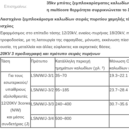
35kv μπότες ξεμπλοκαρίσματος καλωδίω
Επισημαίνω:
η multicore θερμότητα συρρικνώνεται το
Λαστιχένιο ξεμπλοκάρισμα καλωδίων σειράς πυριτίου χαμηλής τ
ισχύος
Εφαρμόσιμος στο επίπεδο τάσης 12/20kV, ενιαίος-πυρήνας 18/20kV, m
τροφοδοσίας, με τη λειτουργία της σφραγίδας, μόνωση, εκκένωση πίεση
ουσία, τη μεταλλεία και άλλες εύφλεκτες και εκρηκτικές θέσεις.
20KV 3 προδιαγραφή και πρότυπο σειράς πυρήνων
Τάση
Πρότυπο
Κατάλληλη περιοχή
Μόνωση O
τμημάτων καλωδίων (χιλ. ²)
καλωδίων (
Για τους
LSN/W/J-3/1
35~70
19.3~22.1
εσωτερικούς/
υπαίθριους
LSN/W/J-3/2
95~185
23.7~28.4
εξολοθρευτές
12/20KV 3cores
LSN/W/J-3/3
240~400
30.7~35.6
(N/W)
και μέσος
LSN/W/J-3/4
500~800
συνδετήρας (J)