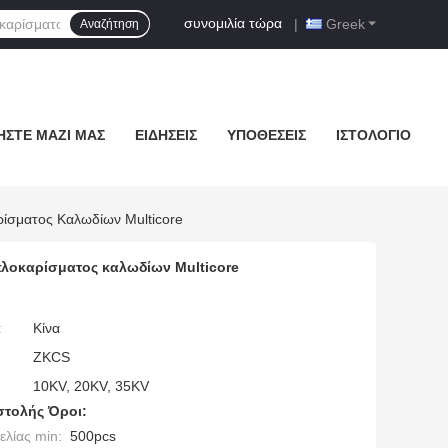
συνομιλία τώρα
|
Greek
Αναζήτηση
ΉΣΤΕ ΜΑΖΊ ΜΑΣ
ΕΙΔΉΣΕΙΣ
ΥΠΟΘΈΣΕΙΣ
ΙΣΤΟΛΌΓΙΟ
ίσματος Καλωδίων Multicore
πλοκαρίσματος καλωδίων Multicore
:
Κίνα
ZKCS
10KV, 20KV, 35KV
τολής Όροι:
λίας min:
500pcs