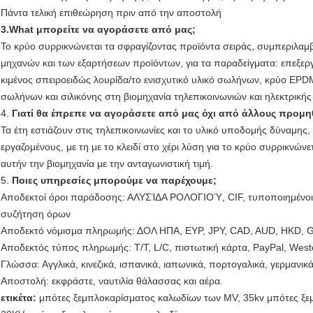
Πάντα τελική επιθεώρηση πριν από την αποστολή
3.What μπορείτε να αγοράσετε από μας;
Το κρύο συρρικνώνεται τα σφραγίζοντας προϊόντα σειράς, συμπεριλ
μηχανών και των εξαρτήσεων προϊόντων, για τα παραδείγματα: επεξεργ
κιμένος σπειροειδώς λουρίδα/το ενισχυτικό υλικό σωλήνων, κρύο EP
σωλήνων και σιλικόνης στη βιομηχανία τηλεπικοινωνιών και ηλεκτρικής
4.
Γιατί θα έπρεπε να αγοράσετε από μας όχι από άλλους προμη
Τα έτη εστιάζουν στις τηλεπικοινωνίες και το υλικό υποδομής δύναμης,
εργαζομένους, με τη με το κλειδί στο χέρι λύση για το κρύο συρρικνών
αυτήν την βιομηχανία με την ανταγωνιστική τιμή.
5.
Ποιες υπηρεσίες μπορούμε να παρέχουμε;
Αποδεκτοί όροι παράδοσης: ΑΛΥΣΊΔΑ ΡΟΛΟΓΙΟΎ, CIF, τυποποιημένοι 
συζήτηση όρων
Αποδεκτό νόμισμα πληρωμής: ΔΟΛ ΗΠΑ, ΕΥΡ, JPY, CAD, AUD, HKD, 
Αποδεκτός τύπος πληρωμής: T/T, L/C, πιστωτική κάρτα, PayPal, West
Γλώσσα: Αγγλικά, κινεζικά, ισπανικά, ιαπωνικά, πορτογαλικά, γερμανικά,
Αποστολή: εκφράστε, ναυτιλία θάλασσας και αέρα.
ετικέτα:
μπότες ξεμπλοκαρίσματος καλωδίων των MV
,
35kv μπότες ξ