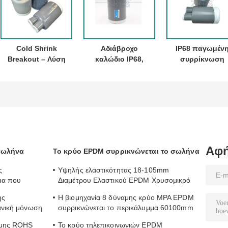
Cold Shrink
Αδιάβροχο
IP68 παγωμέν
Breakout – Λύση
καλώδιο IP68,
συρρίκνωση
Γρήγορης
ανθεκτικό και
Breakout μπότα
Προστασίας για
κατάλληλο για
Δεν φλόγα,
Υποσταθμούς
μαύρα ή γκρι
γρήγορη
Μέσης &amp;
καλώδια
εγκατάσταση γι
Χαμηλής Τάσης
μεσαία καλώδι
χαμηλής τάση
Αφή
 σωλήνα
Το κρύο EPDM συρρικνώνεται το σωλήνα
ς
Υψηλής ελαστικότητας 18-105mm
μα που
Διαμέτρου Ελαστικού EPDM Χρυσομικρό
νώνονται τη
σωλήνα σε 43 Δυνατότητα
ης
Η βιομηχανία 8 δύναμης κρύο MPA EPDM
ανική μόνωση
συρρικνώνεται το περικάλυμμα 60100mm
διάμετρος 1kv σωλήνων
ναμης ROHS
Το κρύο τηλεπικοινωνιών EPDM