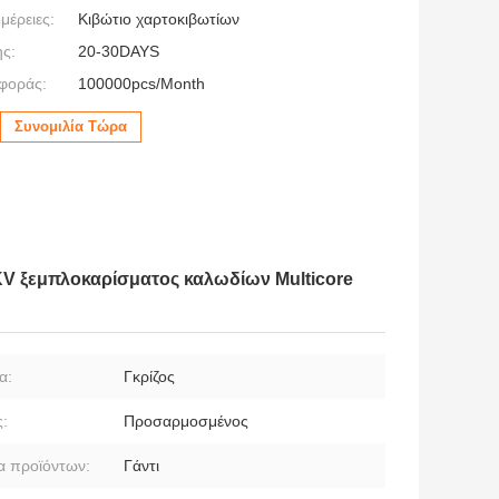
μέρειες:
Κιβώτιο χαρτοκιβωτίων
ς:
20-30DAYS
φοράς:
100000pcs/Month
Συνομιλία Τώρα
KV ξεμπλοκαρίσματος καλωδίων Multicore
α:
Γκρίζος
:
Προσαρμοσμένος
 προϊόντων:
Γάντι