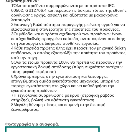
Χαρακτηριστικά:
1Όλα τα προϊόντα συμμορφώνονται με τα πρότυπα IEC
60502, GB12706.4 και πέρασαν τις δοκιμές τύπου της εθνικής
οργάνωσης αρχής, ασφαλή και αξιόπιστα με μακροχρόνια
λειτουργία.
2Εισαγωγή Καλό σύστημα παραγωγής με ένεση υγρού για να
εξασφαλιστεί η σταθερότητα της ποιότητας του προϊόντος.
3Οι μέθοδοι και οι τρόποι σχεδιασμού των προϊόντων έχουν
επιτύχει διεθνές προηγμένο επίπεδο, ανταποκρίνονται επίσης
στη λειτουργία σε διάφορες συνθήκες εργασίας.
4Κάθε παρτίδα πρώτης ύλης έχει περάσει τον μηχανικό δείκτη
επιδόσεων, ο οποίος εξασφαλίζει την ποιότητα του προϊόντος
από την πηγή.
5Όλα τα έτοιμα προϊόντα 100% θα πρέπει να περάσουν την
εργοστασιακή δοκιμή απόδοσης (πύρη συχνότητα αντέχουν
τάση, μερική εκφόρτιση).
6Χρόνια εμπειρίας στην εγκατάσταση και λειτουργία,
επαγγελματική ομάδα εγκατάστασης μηχανικής, μπορεί να
παρέχει εγκατάσταση στο χώρο και να καθοδηγήσει την
εγκατάσταση προϊόντων.
7Η τεχνολογία συρρίκνωσης με κρύο (στροφική ράβδος
στήριξης), βολική και αξιόπιστη εγκατάσταση.
8Μεγάλη δύναμη πίεσης και επιμονή στην διεπαφή
ζευγαρώματος.
Φωτογραφία για αναφορά.