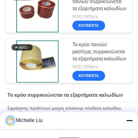
ταινιών συρρικνώνεται
τα εξαρτήματα καλωδίων
MOQ:1000pcs
ΚΟΥΒΈΝΤΑ
Το κρύο ταινιών
μαστίχας συρρικνώνεται
τα εξαρτήματα καλωδίων
MOQ:1000pcs
ΚΟΥΒΈΝΤΑ
Το κρύο συρρικνώνεται τα εξαρτήματα καλωδίων
Σφράγισης προϊόντων μαύρη σιλικόνης σύνδεση καλωδίου
τροφοδοσίας μόνωσης καλωδίων κοινή
Michelle Liu
35kv η τάση τρία UV κρύο Resisitance πυρήνων συρρικνώνεται
τις υπαίθριες εξαρτήσεις εξαρτημάτων