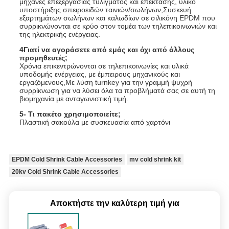
μηχανές επεξεργασίας τυλίγματος και επέκτασης, υλικό
υποστήριξης σπειροειδών ταινιών/σωλήνων,Συσκευή
εξαρτημάτων σωλήνων και καλωδίων σε σιλικόνη EPDM που
συρρικνώνονται σε κρύο στον τομέα των τηλεπικοινωνιών και
της ηλεκτρικής ενέργειας.
4Γιατί να αγοράσετε από εμάς και όχι από άλλους
προμηθευτές;
Χρόνια επικεντρώνονται σε τηλεπικοινωνίες και υλικά
υποδομής ενέργειας, με έμπειρους μηχανικούς και
εργαζόμενους,Με λύση turnkey για την γραμμή ψυχρή
συρρίκνωση για να λύσει όλα τα προβλήματά σας σε αυτή τη
βιομηχανία με ανταγωνιστική τιμή.
5- Τι πακέτο χρησιμοποιείτε;
Πλαστική σακούλα με συσκευασία από χαρτόνι
EPDM Cold Shrink Cable Accessories
mv cold shrink kit
20kv Cold Shrink Cable Accessories
Αποκτήστε την καλύτερη τιμή για