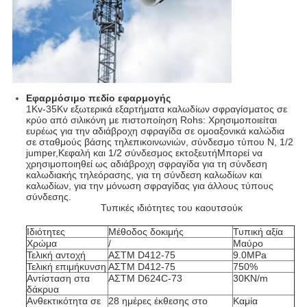
Εφαρμόσιμο πεδίο εφαρμογής
1Kv-35Kv εξωτερικά εξαρτήματα καλωδίων σφραγίσματος σε
κρύο από σιλικόνη με πιστοποίηση Rohs: Χρησιμοποιείται
ευρέως για την αδιάβροχη σφραγίδα σε ομοαξονικά καλώδια
σε σταθμούς βάσης τηλεπικοινωνιών, σύνδεσμο τύπου N, 1/2
jumper,Κεφαλή και 1/2 σύνδεσμος εκτοξευτήΜπορεί να
χρησιμοποιηθεί ως αδιάβροχη σφραγίδα για τη σύνδεση
καλωδιακής τηλεόρασης, για τη σύνδεση καλωδίων και
καλωδίων, για την μόνωση σφραγίδας για άλλους τύπους
σύνδεσης.
Τυπικές ιδιότητες του καουτσούκ
Ιδιότητες
Μέθοδος δοκιμής
Τυπική αξία
Χρώμα
/
Μαύρο
Τελική αντοχή
ΑΣTM D412-75
9.0MPa
Τελική επιμήκυνση
ΑΣTM D412-75
750%
Αντίσταση στα
ΑΣTM D624C-73
30KN/m
δάκρυα
Ανθεκτικότητα σε
28 ημέρες έκθεσης στο
Καμία