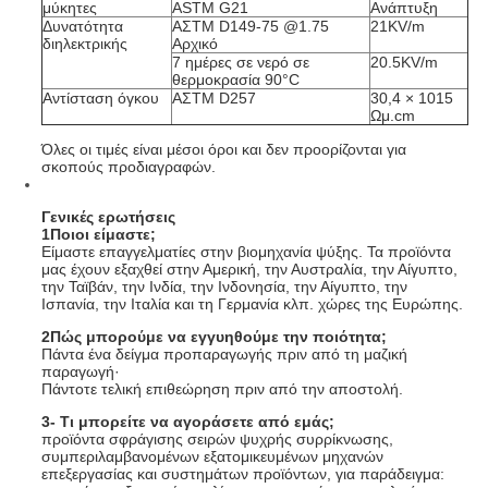
μύκητες
ASTM G21
Ανάπτυξη
Δυνατότητα
ΑΣTM D149-75 @1.75
21KV/m
διηλεκτρικής
Αρχικό
7 ημέρες σε νερό σε
20.5KV/m
θερμοκρασία 90°C
Αντίσταση όγκου
ΑΣTM D257
30,4 × 1015
Ωμ.cm
Όλες οι τιμές είναι μέσοι όροι και δεν προορίζονται για
σκοπούς προδιαγραφών.
Γενικές ερωτήσεις
1Ποιοι είμαστε;
Είμαστε επαγγελματίες στην βιομηχανία ψύξης. Τα προϊόντα
μας έχουν εξαχθεί στην Αμερική, την Αυστραλία, την Αίγυπτο,
την Ταϊβάν, την Ινδία, την Ινδονησία, την Αίγυπτο, την
Ισπανία, την Ιταλία και τη Γερμανία κλπ. χώρες της Ευρώπης.
2Πώς μπορούμε να εγγυηθούμε την ποιότητα;
Πάντα ένα δείγμα προπαραγωγής πριν από τη μαζική
παραγωγή·
Πάντοτε τελική επιθεώρηση πριν από την αποστολή.
3- Τι μπορείτε να αγοράσετε από εμάς;
προϊόντα σφράγισης σειρών ψυχρής συρρίκνωσης,
συμπεριλαμβανομένων εξατομικευμένων μηχανών
επεξεργασίας και συστημάτων προϊόντων, για παράδειγμα: