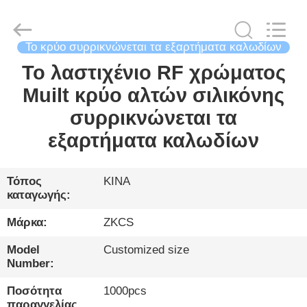
2026
HENGYANG
ZK
INDUSTRIAL
CO.,
LTD.
Το κρύο συρρικνώνεται τα εξαρτήματα καλωδίων
All
Rights
Το λαστιχένιο RF χρώματος
ΣΠΊΤΙ
Reserved.
Muilt κρύο αλτών σιλικόνης
ΠΡΟΪΌΝΤΑ
συρρικνώνεται τα
εξαρτήματα καλωδίων
ΒΊΝΤΕΟ
Τόπος
ΚΙΝΑ
καταγωγής:
ΓΙΑ
ΕΜΆΣ
Μάρκα:
ZKCS
Model
Customized size
ΞΕΝΆΓΗΣΗ
Number:
ΣΤΟ
Ποσότητα
1000pcs
παραγγελίας