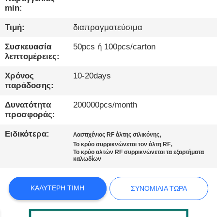
ΕΡΓΟΣΤΆΣΙΟ
min:
Τιμή:
διαπραγματεύσιμα
ΠΟΙΟΤΙΚΌΣ
Συσκευασία
50pcs ή 100pcs/carton
ΈΛΕΓΧΟΣ
λεπτομέρειες:
Χρόνος
10-20days
ΕΠΙΚΟΙΝΩΝΉΣΤΕ
παράδοσης:
ΜΑΖΊ
Δυνατότητα
200000pcs/month
ΜΑΣ
προσφοράς:
Ειδικότερα:
,
Λαστιχένιος RF άλτης σιλικόνης
ΕΙΔΉΣΕΙΣ
,
Το κρύο συρρικνώνεται τον άλτη RF
Το κρύο αλτών RF συρρικνώνεται τα εξαρτήματα
καλωδίων
ΥΠΟΘΈΣΕΙΣ
ΚΑΛΎΤΕΡΗ ΤΙΜΉ
ΣΥΝΟΜΙΛΊΑ ΤΏΡΑ
ΙΣΤΟΛΌΓΙΟ