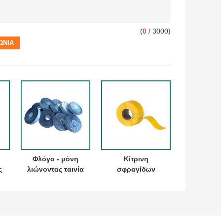
(
0
/ 3000)
Φλόγα - μόνη
Κίτρινη
ς
λιώνοντας ταινία
σφραγίδων
ού
ηλεκτρικό
διάσωσης
πυρίμαχο 15KV
ηλεκτρική
καθυστερούντω
μόνωση ταινιών
σιλικόνης