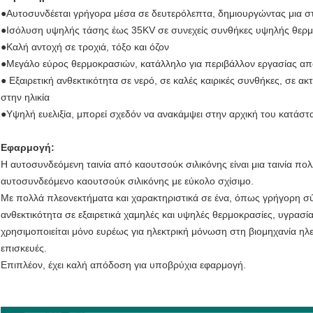
●Αυτοσυνδέεται γρήγορα μέσα σε δευτερόλεπτα, δημιουργώντας μια σ
●Ισόλυση υψηλής τάσης έως 35KV σε συνεχείς συνθήκες υψηλής θερ
●Καλή αντοχή σε τροχιά, τόξο και όζον
●Μεγάλο εύρος θερμοκρασιών, κατάλληλο για περιβάλλον εργασίας α
● Εξαιρετική ανθεκτικότητα σε νερό, σε καλές καιρικές συνθήκες, σε α
στην ηλικία
●Υψηλή ευελιξία, μπορεί σχεδόν να ανακάμψει στην αρχική του κατάσ
Εφαρμογή:
Η αυτοσυνδεόμενη ταινία από καουτσούκ σιλικόνης είναι μια ταινία πο
αυτοσυνδεόμενο καουτσούκ σιλικόνης με εύκολο σχίσιμο.
Με πολλά πλεονεκτήματα και χαρακτηριστικά σε ένα, όπως γρήγορη σ
ανθεκτικότητα σε εξαιρετικά χαμηλές και υψηλές θερμοκρασίες, υγρασία, 
χρησιμοποιείται μόνο ευρέως για ηλεκτρική μόνωση στη βιομηχανία ηλεκτ
επισκευές.
Επιπλέον, έχει καλή απόδοση για υποβρύχια εφαρμογή.