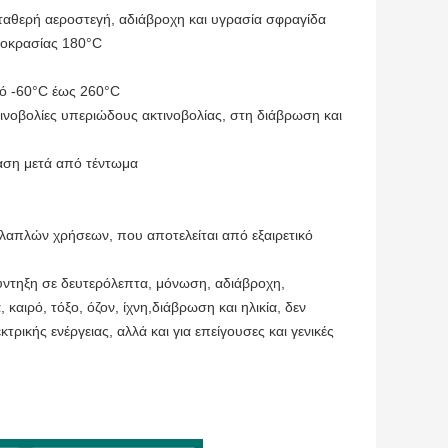
ταθερή αεροστεγή, αδιάβροχη και υγρασία σφραγίδα
μοκρασίας 180°C
πό -60°C έως 260°C
κτινοβολίες υπεριώδους ακτινοβολίας, στη διάβρωση και
ταση μετά από τέντωμα
λλαπλών χρήσεων, που αποτελείται από εξαιρετικό
ύντηξη σε δευτερόλεπτα, μόνωση, αδιάβροχη,
καιρό, τόξο, όζον, ίχνη,διάβρωση και ηλικία, δεν
ρικής ενέργειας, αλλά και για επείγουσες και γενικές