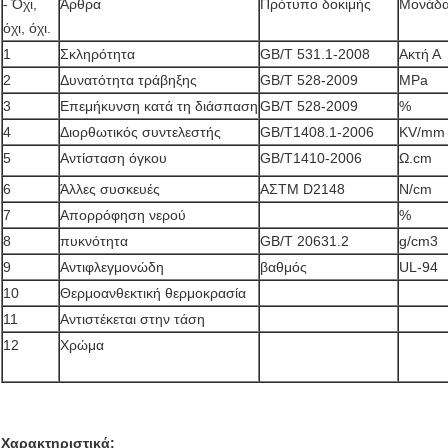
- Όχι,
Άρθρα
Πρότυπο δοκιμής
Μονάδ
όχι, όχι.
1
Σκληρότητα
GB/T 531.1-2008
Ακτή Α
2
Δυνατότητα τράβηξης
GB/T 528-2009
MPa
3
Επεμήκυνση κατά τη διάσπαση
GB/T 528-2009
%
4
Διορθωτικός συντελεστής
GB/T1408.1-2006
KV/mm
5
Αντίσταση όγκου
GB/T1410-2006
Ω.cm
6
Άλλες συσκευές
ΑΣTM D2148
Ν/cm
7
Απορρόφηση νερού
%
8
πυκνότητα
GB/T 20631.2
g/cm3
9
Αντιφλεγμονώδη
βαθμός
UL-94
10
Θερμοανθεκτική θερμοκρασία
11
Αντιστέκεται στην τάση
12
Χρώμα
Χαρακτηριστικά: