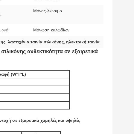
Μόνος-λιώσιμο
ς:
μογή:
Μόνωση καλωδίων
νης
,
λαστιχένια ταινία σιλικόνης
,
ηλεκτρική ταινία
ιλικόνης ανθεκτικότητα σε εξαιρετικά
ραφή (W*T*L)
τοχή σε εξαιρετικά χαμηλές και υψηλές