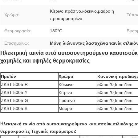
Κίτρινο,πράσινο,κόκκινο,μαύρο ή
Χρώμα:
Τύπο
προσαρμοσμένο
Θερμοκρασία:
180°C
Εφαρ
Επισημαίνω:
Μόνη λιώνοντας λαστιχένια ταινία σιλικό
Ηλεκτρική ταινία από αυτοσυντηρούμενο καουτσούκ σ
χαμηλές και υψηλές θερμοκρασίες
Προϊόν
Χρώμα
Κανονική προδιαγ
ZKST-5005-R
Κόκκινο
50mm*0,5mm*5m
ZKST-5005-Y
Κίτρινο
50mm*0,5mm*5m
ZKST-5005-G
Πράσινο
50mm*0,5mm*5m
ZKST-5005-Β
Μαύρο
50mm*0,5mm*5m
Ηλεκτρική ταινία από αυτοσυντηρούμενο καουτσούκ σιλικόνης αν
θερμοκρασίες Τεχνικές παράμετροι: