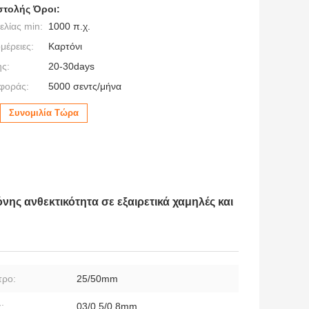
τολής Όροι:
λίας min:
1000 π.χ.
μέρειες:
Καρτόνι
ς:
20-30days
φοράς:
5000 σεντς/μήνα
Συνομιλία Τώρα
ης ανθεκτικότητα σε εξαιρετικά χαμηλές και
τρο:
25/50mm
:
03/0.5/0.8mm