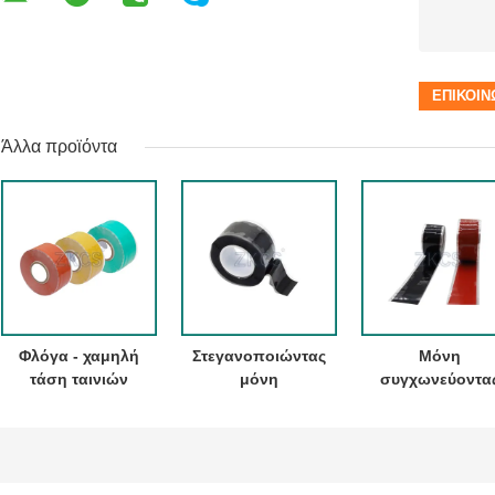
Άλλα προϊόντα
Φλόγα - χαμηλή
Στεγανοποιώντας
Μόνη
τάση ταινιών
μόνη
συγχωνεύοντα
καθυστερούντω
συγχωνεύοντας
ταινία βουτυλικ
αυτοκόλλητη
μόνη λιώνοντας
λάστιχου
λαστιχένια
ταινία σιλικόνης
σιλικόνης
αδιάβροχη
επισκευής
μόνωσης