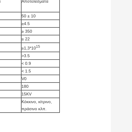
α
Αποτελέσματα
50 ± 10
≥4.5
≥ 350
≥ 22
15
≥1,3*10
>3.5
< 0.9
< 1.5
V0
180
15KV
Κόκκινο, κίτρινο,
πράσινο κλπ.