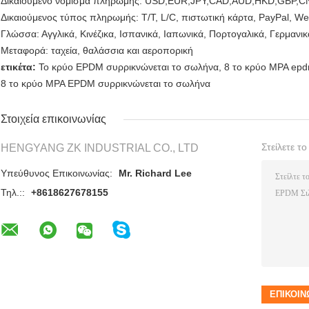
Δικαιούμενο νόμισμα πληρωμής: USD,EUR,JPY,CAD,AUD,HKD,GBP,C
Δικαιούμενος τύπος πληρωμής: T/T, L/C, πιστωτική κάρτα, PayPal, We
Γλώσσα: Αγγλικά, Κινέζικα, Ισπανικά, Ιαπωνικά, Πορτογαλικά, Γερμανικά
Μεταφορά: ταχεία, θαλάσσια και αεροπορική
ετικέτα:
Το κρύο EPDM συρρικνώνεται το σωλήνα
,
8 το κρύο MPA ep
8 το κρύο MPA EPDM συρρικνώνεται το σωλήνα
Στοιχεία επικοινωνίας
Στείλετε τ
HENGYANG ZK INDUSTRIAL CO., LTD
Υπεύθυνος Επικοινωνίας:
Mr. Richard Lee
Τηλ.::
+8618627678155