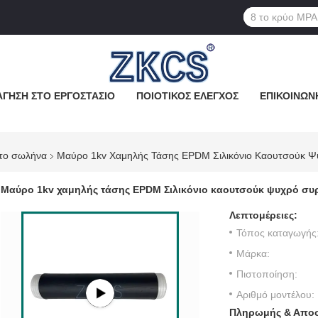
ΓΗΣΗ ΣΤΟ ΕΡΓΟΣΤΆΣΙΟ
ΠΟΙΟΤΙΚΌΣ ΈΛΕΓΧΟΣ
ΕΠΙΚΟΙΝΩΝ
 το σωλήνα
Μαύρο 1kv Χαμηλής Τάσης EPDM Σιλικόνιο Καουτσούκ Ψ
Μαύρο 1kv χαμηλής τάσης EPDM Σιλικόνιο καουτσούκ ψυχρό συ
Λεπτομέρειες:
Τόπος καταγωγής
Μάρκα:
Πιστοποίηση:
Αριθμό μοντέλου:
Πληρωμής & Αποσ