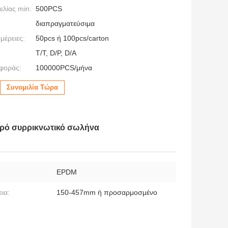
λίας min:
500PCS
διαπραγματεύσιμα
μέρειες:
50pcs ή 100pcs/carton
T/T, D/P, D/A
φοράς:
100000PCS/μήνα
Συνομιλία Τώρα
χρό συρρικνωτικό σωλήνα
:
EPDM
εια:
150-457mm ή προσαρμοσμένο