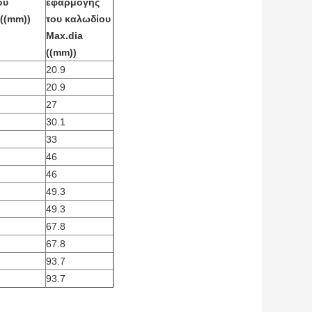
ου
εφαρμογής
 ((mm))
του καλωδίου
Max.dia
((mm))
20.9
20.9
27
30.1
33
46
46
49.3
49.3
67.8
67.8
93.7
93.7