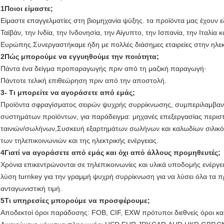
1Ποιοι είμαστε;
Είμαστε επαγγελματίες στη βιομηχανία ψύξης. τα προϊόντα μας έχουν εξ
Ταϊβάν, την Ινδία, την Ινδονησία, την Αίγυπτο, την Ισπανία, την Ιταλία 
Ευρώπης.Συνεργαστήκαμε ήδη με πολλές διάσημες εταιρείες στην ηλεκτ
2Πώς μπορούμε να εγγυηθούμε την ποιότητα;
Πάντα ένα δείγμα προπαραγωγής πριν από τη μαζική παραγωγή·
Πάντοτε τελική επιθεώρηση πριν από την αποστολή.
3- Τι μπορείτε να αγοράσετε από εμάς;
Προϊόντα σφραγίσματος σειρών ψυχρής συρρίκνωσης, συμπεριλαμβανο
συστημάτων προϊόντων, για παράδειγμα: μηχανές επεξεργασίας περισ
ταινιών/σωλήνων,Συσκευή εξαρτημάτων σωλήνων και καλωδίων σιλικ
των τηλεπικοινωνιών και της ηλεκτρικής ενέργειας.
4Γιατί να αγοράσετε από εμάς και όχι από άλλους προμηθευτές;
Χρόνια επικεντρώνονται σε τηλεπικοινωνίες και υλικά υποδομής ενέργε
λύση turnkey για την γραμμή ψυχρή συρρίκνωση για να λύσει όλα τα π
ανταγωνιστική τιμή.
5Τι υπηρεσίες μπορούμε να προσφέρουμε;
Αποδεκτοί όροι παράδοσης: FOB, CIF, EXW πρότυποι διεθνείς όροι κα