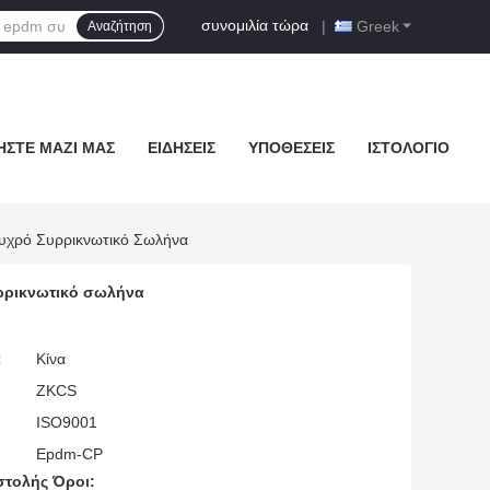
συνομιλία τώρα
|
Greek
Αναζήτηση
ΉΣΤΕ ΜΑΖΊ ΜΑΣ
ΕΙΔΉΣΕΙΣ
ΥΠΟΘΈΣΕΙΣ
ΙΣΤΟΛΌΓΙΟ
υχρό Συρρικνωτικό Σωλήνα
ρρικνωτικό σωλήνα
:
Κίνα
ZKCS
ISO9001
Epdm-CP
τολής Όροι: