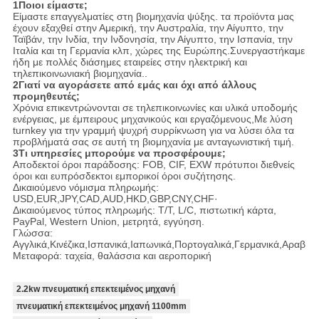
1Ποιοι είμαστε;
Είμαστε επαγγελματίες στη βιομηχανία ψύξης. τα προϊόντα μας
έχουν εξαχθεί στην Αμερική, την Αυστραλία, την Αίγυπτο, την
Ταϊβάν, την Ινδία, την Ινδονησία, την Αίγυπτο, την Ισπανία, την
Ιταλία και τη Γερμανία κλπ, χώρες της Ευρώπης.Συνεργαστήκαμε
ήδη με πολλές διάσημες εταιρείες στην ηλεκτρική και
τηλεπικοινωνιακή βιομηχανία..
2Γιατί να αγοράσετε από εμάς και όχι από άλλους
προμηθευτές;
Χρόνια επικεντρώνονται σε τηλεπικοινωνίες και υλικά υποδομής
ενέργειας, με έμπειρους μηχανικούς και εργαζόμενους,Με λύση
turnkey για την γραμμή ψυχρή συρρίκνωση για να λύσει όλα τα
προβλήματά σας σε αυτή τη βιομηχανία με ανταγωνιστική τιμή.
3Τι υπηρεσίες μπορούμε να προσφέρουμε;
Αποδεκτοί όροι παράδοσης: FOB, CIF, EXW πρότυποι διεθνείς
όροι και ευπρόσδεκτοι εμπορικοί όροι συζήτησης.
Δικαιούμενο νόμισμα πληρωμής:
USD,EUR,JPY,CAD,AUD,HKD,GBP,CNY,CHF·
Δικαιούμενος τύπος πληρωμής: T/T, L/C, πιστωτική κάρτα,
PayPal, Western Union, μετρητά, εγγύηση.
Γλώσσα:
Αγγλικά,Κινέζικα,Ισπανικά,Ιαπωνικά,Πορτογαλικά,Γερμανικά,Αραβικά,
Μεταφορά: ταχεία, θαλάσσια και αεροπορική
2.2kw πνευματική επεκτειμένος μηχανή
πνευματική επεκτειμένος μηχανή 1100mm