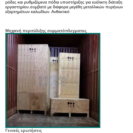
ρόδες και ρυθμιζόμενα πόδια υποστήριξης για ευέλικτη διάταξη
εργαστηρίου.συμβατό με διάφορα μεγέθη μεταλλικών πυρήνων
εξαρτημάτων καλωδίων. Ανθεκτικό
Η κατασκευή και ο ακριβής
έλεγχος κάνουν αυτή τη μηχανή εκτόξευσης ένα απαραίτητο
εργαλείο για την μαζική παραγωγή συρρικνωτικών
συσσωρευτών.
Μηχανή περιτύλιξης συρματόπλεγματος
Γενικές ερωτήσεις