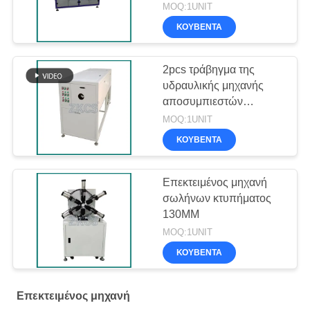
MOQ:1UNIT
ΚΟΥΒΈΝΤΑ
2pcs τράβηγμα της
υδραυλικής μηχανής
αποσυμπιεστών
σωλήνων κυλίνδρων
MOQ:1UNIT
ΚΟΥΒΈΝΤΑ
Επεκτειμένος μηχανή
σωλήνων κτυπήματος
130MM
MOQ:1UNIT
ΚΟΥΒΈΝΤΑ
Επεκτειμένος μηχανή