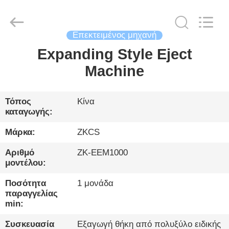
2026
HENGYANG
ZK
INDUSTRIAL
CO.,
LTD.
Επεκτειμένος μηχανή
All
Rights
Expanding Style Eject
ΣΠΊΤΙ
Reserved.
Machine
ΠΡΟΪΌΝΤΑ
Τόπος
Κίνα
καταγωγής:
ΒΊΝΤΕΟ
Μάρκα:
ZKCS
ΓΙΑ
Αριθμό
ZK-EEM1000
μοντέλου:
ΕΜΆΣ
Ποσότητα
1 μονάδα
παραγγελίας
ΞΕΝΆΓΗΣΗ
min:
ΣΤΟ
Συσκευασία
Εξαγωγή θήκη από πολυξύλο ειδικής