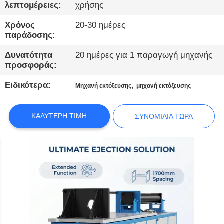
ΕΡΓΟΣΤΆΣΙΟ
λεπτομέρειες:
χρήσης
Χρόνος
20-30 ημέρες
ΠΟΙΟΤΙΚΌΣ
παράδοσης:
ΈΛΕΓΧΟΣ
Δυνατότητα
20 ημέρες για 1 παραγωγή μηχανής
προσφοράς:
ΕΠΙΚΟΙΝΩΝΉΣΤΕ
Ειδικότερα:
,
Μηχανή εκτόξευσης
μηχανή εκτόξευσης
ΜΑΖΊ
ΜΑΣ
ΚΑΛΎΤΕΡΗ ΤΙΜΉ
ΣΥΝΟΜΙΛΊΑ ΤΏΡΑ
ΕΙΔΉΣΕΙΣ
ΥΠΟΘΈΣΕΙΣ
ΙΣΤΟΛΌΓΙΟ