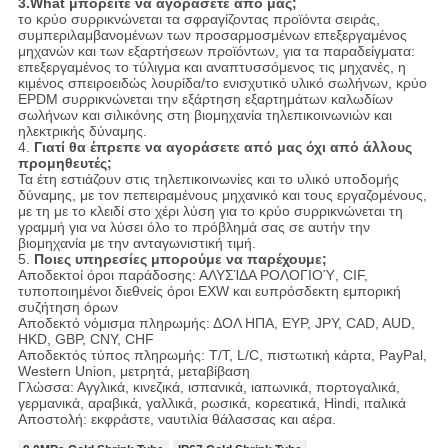
3.What μπορείτε να αγοράσετε από μας;
το κρύο συρρικνώνεται τα σφραγίζοντας προϊόντα σειράς,
συμπεριλαμβανομένων των προσαρμοσμένων επεξεργαμένος
μηχανών και των εξαρτήσεων προϊόντων, για τα παραδείγματα:
επεξεργαμένος το τύλιγμα και αναπτυσσόμενος τις μηχανές, η
κιμένος σπειροειδώς λουρίδα/το ενισχυτικό υλικό σωλήνων, κρύο
EPDM συρρικνώνεται την εξάρτηση εξαρτημάτων καλωδίων
σωλήνων και σιλικόνης στη βιομηχανία τηλεπικοινωνιών και
ηλεκτρικής δύναμης.
4.
Γιατί θα έπρεπε να αγοράσετε από μας όχι από άλλους
προμηθευτές;
Τα έτη εστιάζουν στις τηλεπικοινωνίες και το υλικό υποδομής
δύναμης, με τον πεπειραμένους μηχανικό και τους εργαζομένους,
με τη με το κλειδί στο χέρι λύση για το κρύο συρρικνώνεται τη
γραμμή για να λύσει όλο το πρόβλημά σας σε αυτήν την
βιομηχανία με την ανταγωνιστική τιμή.
5.
Ποιες υπηρεσίες μπορούμε να παρέχουμε;
Αποδεκτοί όροι παράδοσης: ΑΛΥΣΊΔΑ ΡΟΛΟΓΙΟΎ, CIF,
τυποποιημένοι διεθνείς όροι EXW και ευπρόσδεκτη εμπορική
συζήτηση όρων
Αποδεκτό νόμισμα πληρωμής: ΔΟΛ ΗΠΑ, ΕΥΡ, JPY, CAD, AUD,
HKD, GBP, CNY, CHF
Αποδεκτός τύπος πληρωμής: T/T, L/C, πιστωτική κάρτα, PayPal,
Western Union, μετρητά, μεταβίβαση
Γλώσσα: Αγγλικά, κινεζικά, ισπανικά, ιαπωνικά, πορτογαλικά,
γερμανικά, αραβικά, γαλλικά, ρωσικά, κορεατικά, Hindi, ιταλικά
Αποστολή: εκφράστε, ναυτιλία θάλασσας και αέρα.