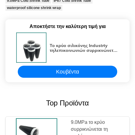
9.0MPa Cold Shrink Tube
IP67 Cold Shrink Tube
waterproof silicone shrink wrap
Αποκτήστε την καλύτερη τιμή για
Το κρύο σιλικόνης Industrty
τηλεπικοινωνιών συρρικνώνεται
τον τύπο σωλήνων 9.0MPa Ν με
το σπειροειδή πυρήνα
Κουβέντα
Top Προϊόντα
9.0MPa το κρύο
συρρικνώνεται τη