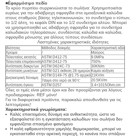
■
Εφαρμόσιμο πεδίο
Το κρύο πυριτίου συρρικνώνεται το σωλήνα: Χρησιμοποιείται
ευρέως για την αδιάβροχη σφραγίδα στα ομοαξονικά καλώδια
στους σταθμούς βάσης τηλεπικοινωνιών, το συνδετήρα ν-τύπων,
το 1/2 άλτη, το κεφάλι DIN και το 1/2 συνδετήρα αλτών. Μπορεί
να χρησιμοποιηθεί ως αδιάβροχη σφραγίδα για το συνδετήρα
καλωδιακών τηλεοράσεων, συνδέοντας καλώδια και καλώδια,
σφραγίδα μόνωσης για άλλους τύπους συνδέσεων.
Λαστιχένιες χαρακτηριστικές ιδιότητες
Ιδιότητες
Μέθοδος δοκιμής
Χαρακτηριστική αξία
Χρώμα
/
Μαύρος
Τελευταίος εκτατός
ASTM D412-75
9.0MPa
Τελευταία επιμήκυνση
ASTM D412-75
750%
Αντίσταση δακρυ'ων
ASTM D624C-73
30KN/m
Αντίσταση μυκήτων
ASTM G21 έκθεση 28 ημερών
Καμία αύξηση
ASTM D149-75 @1.75 αρχικό
21KV/m
Διηλεκτρική δύναμη
20.5KV/m
7days στο νερό σε 90℃
Αντίσταση όγκου
ASTM D257
3.4×1015Ohm.cm
Όλες οι τιμές είναι μέσοι όροι και δεν προορίζονται για λόγους
προδιαγραφών. REF μόνο!
Για τα διαφορετικά προϊόντα, παρακαλώ απευθυνθείτε για τις
λεπτομέρειες!
Χαρακτηριστικά γνωρίσματα:
Καλές επεκτειμένος δύναμη και ανθεκτικότητα, ώστε να
εξασφαλιστεί ότι η εγκατάσταση καλωδίων του σωλήνα δεν
εμφανίζεται σπασμένο φαινόμενο
Η καλή εφθραυστότητα χαμηλής θερμοκρασίας, μπορεί να
εγκατασταθεί στην αρκτική περιοχή, το κανένα που σπάζουν