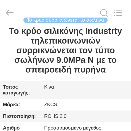
2026
HENGYANG
ZK
INDUSTRIAL
CO.,
LTD.
Το κρύο συρρικνώνεται το σωλήνα
All
Rights
Το κρύο σιλικόνης Industrty
ΣΠΊΤΙ
Reserved.
τηλεπικοινωνιών
ΠΡΟΪΌΝΤΑ
συρρικνώνεται τον τύπο
σωλήνων 9.0MPa Ν με το
ΒΊΝΤΕΟ
σπειροειδή πυρήνα
ΓΙΑ
Τόπος
Κίνα
καταγωγής:
ΕΜΆΣ
Μάρκα:
ZKCS
ΞΕΝΆΓΗΣΗ
Πιστοποίηση:
ROHS 2.0
ΣΤΟ
Αριθμό
Προσαρμοσμένο μέγεθος