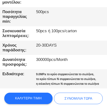
ΕΡΓΟΣΤΆΣΙΟ
μοντέλου:
Ποσότητα
500pcs
ΠΟΙΟΤΙΚΌΣ
παραγγελίας
min:
ΈΛΕΓΧΟΣ
Συσκευασία
50pcs ή 100pcs/carton
λεπτομέρειες:
ΕΠΙΚΟΙΝΩΝΉΣΤΕ
Χρόνος
20-30DAYS
ΜΑΖΊ
παράδοσης:
ΜΑΣ
Δυνατότητα
300000pcs/Month
προσφοράς:
ΕΙΔΉΣΕΙΣ
Ειδικότερα:
,
9.0MPa το κρύο συρρικνώνεται το σωλήνα
,
το κρύο τύπων Ν συρρικνώνεται το σωλήνα
ΥΠΟΘΈΣΕΙΣ
η σιλικόνη τύπων Ν συρρικνώνεται το σωλήνα
ΚΑΛΎΤΕΡΗ ΤΙΜΉ
ΣΥΝΟΜΙΛΊΑ ΤΏΡΑ
ΙΣΤΟΛΌΓΙΟ