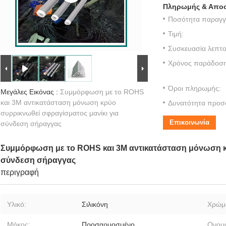
Πληρωμής & Αποσ
Ποσότητα παραγγε
Τιμή:
Συσκευασία λεπτο
Χρόνος παράδοση
Όροι πληρωμής:
Μεγάλες Εικόνας :
Συμμόρφωση με το ROHS
και 3M αντικατάσταση μόνωση κρύο
Δυνατότητα προσ
συρρικνωθεί σφραγίσματος μανίκι για
Επικοινωνία
σύνδεση σήραγγας
Συμμόρφωση με το ROHS και 3M αντικατάσταση μόνωση κρ
σύνδεση σήραγγας
περιγραφή
Υλικό:
Σιλικόνη
Χρώμ
Μήκος:
Προσαρμοσμένο
Ονομ