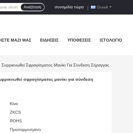
συνομιλία τώρα
|
Greek
Αναζήτηση
ΉΣΤΕ ΜΑΖΊ ΜΑΣ
ΕΙΔΉΣΕΙΣ
ΥΠΟΘΈΣΕΙΣ
ΙΣΤΟΛΌΓΙΟ
υρρικνωθεί Σφραγίσματος Μανίκι Για Σύνδεση Σήραγγας
ρρικνωθεί σφραγίσματος μανίκι για σύνδεση
:
Κίνα
ZKCS
ROHS
Προσαρμοσμένο