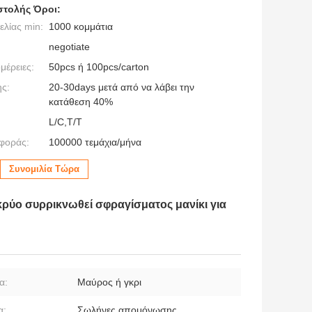
τολής Όροι:
λίας min:
1000 κομμάτια
negotiate
μέρειες:
50pcs ή 100pcs/carton
ς:
20-30days μετά από να λάβει την
κατάθεση 40%
L/C,T/T
φοράς:
100000 τεμάχια/μήνα
Συνομιλία Τώρα
ύο συρρικνωθεί σφραγίσματος μανίκι για
α:
Μαύρος ή γκρι
α:
Σωλήνες απομόνωσης